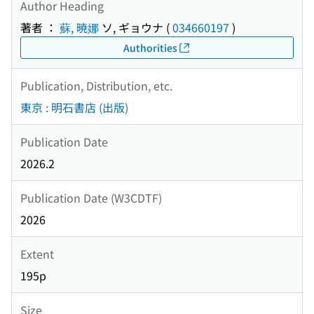
Author Heading
著者 ：
蘇, 暁娜
ソ, ギョウナ
(
034660197
)
Authorities
Publication, Distribution, etc.
東京 : 明石書店 (出版)
Publication Date
2026.2
Publication Date (W3CDTF)
2026
Extent
195p
Size