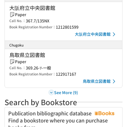
大阪府立中央図書館
Paper
367.7/135NX
Call No.：
1212801599
Book Registration Number：
大阪府立中央図書館
Chugoku
鳥取県立図書館
Paper
369.26-ｿ-一般
Call No.：
122917167
Book Registration Number：
鳥取県立図書館
See More (9)
Search by Bookstore
Publication bibliographic database
Find a bookstore where you can purchase