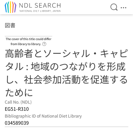
Open Se
Ope
Jump to main content
図書
The cover of this title could differ
Link to Help Page
from library to library.
高齢者とソーシャル・キャピ
タル : 地域のつながりを形成
し、社会参加活動を促進する
ために
Call No. (NDL)
EG51-R310
Bibliographic ID of National Diet Library
034589039