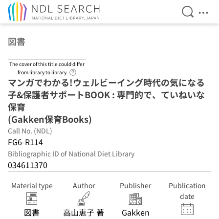
Open Se
Ope
Jump to main content
図書
The cover of this title could differ
Link to Help Page
from library to library.
マンガでわかる!ウェルビーイング時代の気になる
子&保護者サポートBOOK : 専門的で、ていねいな
保育
(Gakken保育Books)
Call No. (NDL)
FG6-R114
Bibliographic ID of National Diet Library
034611370
Material type
Author
Publisher
Publication
date
図書
高山恵子 著
Gakken