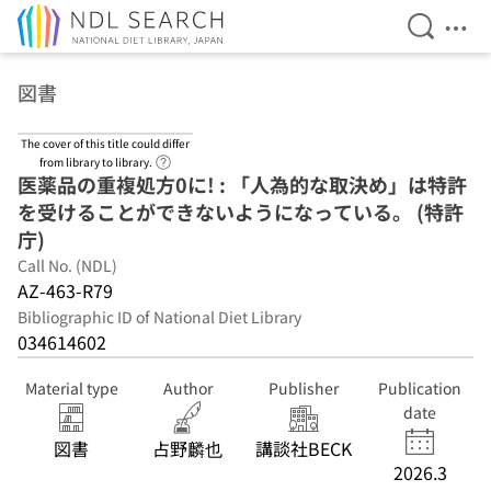
Open Se
Ope
Jump to main content
図書
The cover of this title could differ
Link to Help Page
from library to library.
医薬品の重複処方0に! : 「人為的な取決め」は特許
を受けることができないようになっている。 (特許
庁)
Call No. (NDL)
AZ-463-R79
Bibliographic ID of National Diet Library
034614602
Material type
Author
Publisher
Publication
date
図書
占野麟也
講談社BECK
2026.3