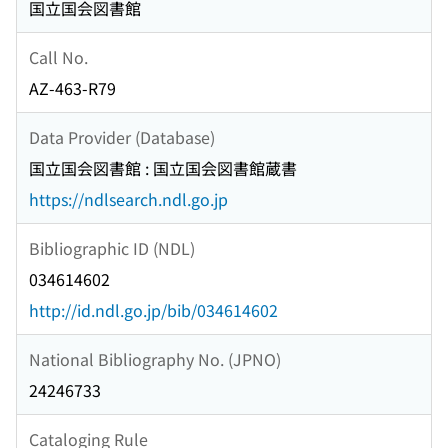
国立国会図書館
Call No.
AZ-463-R79
Data Provider (Database)
国立国会図書館 : 国立国会図書館蔵書
https://ndlsearch.ndl.go.jp
Bibliographic ID (NDL)
034614602
http://id.ndl.go.jp/bib/034614602
National Bibliography No. (JPNO)
24246733
Cataloging Rule