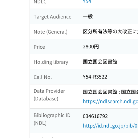
Y54
NDLC
一般
Target Audience
区分所有法等の大改正に
Note (General)
2800円
Price
国立国会図書館
Holding library
Y54-R3522
Call No.
Data Provider
国立国会図書館 : 国立
(Database)
https://ndlsearch.ndl.go
Bibliographic ID
034616792
(NDL)
http://id.ndl.go.jp/bib