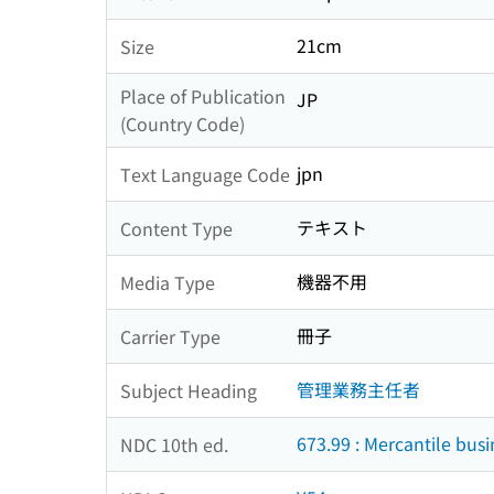
21cm
Size
Place of Publication
JP
(Country Code)
jpn
Text Language Code
テキスト
Content Type
機器不用
Media Type
冊子
Carrier Type
管理業務主任者
Subject Heading
673.99 : Mercantile busi
NDC 10th ed.