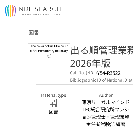
Jump to main content
図書
出る順管理業
The cover of this title could
differ from library to library.
Link to Help Page
2026年版
Y54-R3522
Call No. (NDL)
Bibliographic ID of National Diet
Material type
Author
東京リーガルマインド
LEC総合研究所マンシ
図書
ョン管理士・管理業務
主任者試験部 編著