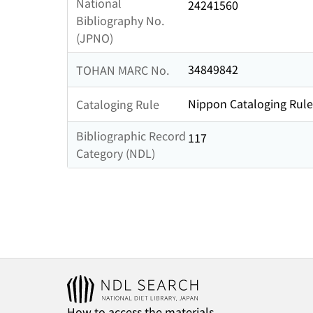
National
24241560
Bibliography No.
(JPNO)
34849842
TOHAN MARC No.
Nippon Cataloging Rule
Cataloging Rule
Bibliographic Record
117
Category (NDL)
How to access the materials