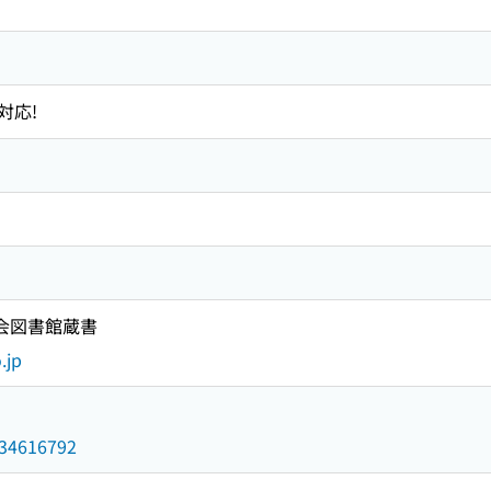
対応!
国会図書館蔵書
.jp
/034616792