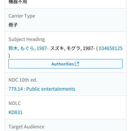
機器不用
Carrier Type
冊子
Subject Heading
鈴木, もぐら, 1987-
スズキ, モグラ, 1987-
(
034658125
)
Authorities
NDC 10th ed.
779.14 : Public entertainments
NDLC
KD831
Target Audience