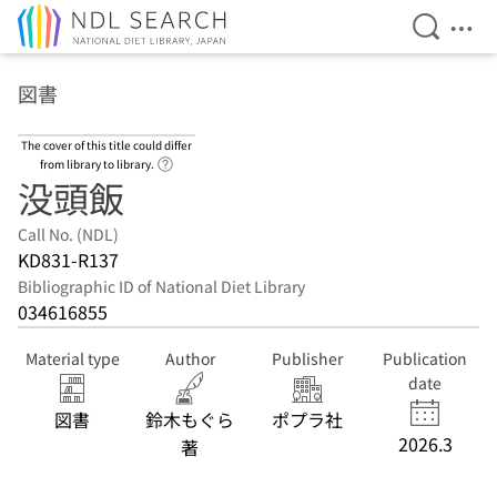
Open Se
Ope
Jump to main content
図書
The cover of this title could differ
Link to Help Page
from library to library.
没頭飯
Call No. (NDL)
KD831-R137
Bibliographic ID of National Diet Library
034616855
Material type
Author
Publisher
Publication
date
図書
鈴木もぐら
ポプラ社
2026.3
著