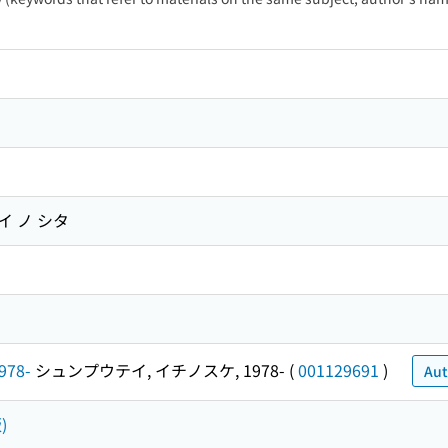
イ ノ シタ
978-
シュンプウテイ, イチノスケ, 1978-
(
001129691
)
Aut
)