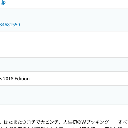
.jp
/034681550
s 2018 Edition
、はたまたウ〇チで大ピンチ、人生初のＷブッキングーーすべ