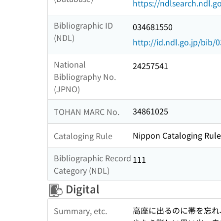
https://ndlsearch.ndl.go
Bibliographic ID
034681550
(NDL)
http://id.ndl.go.jp/bib
National
24257541
Bibliography No.
(JPNO)
34861025
TOHAN MARC No.
Nippon Cataloging Rule
Cataloging Rule
Bibliographic Record
111
Category (NDL)
Digital
高座に出るのに帯を忘れ
Summary, etc.