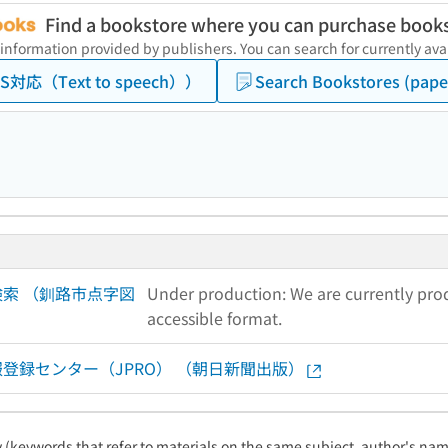
Find a bookstore where you can purchase book
 information provided by publishers. You can search for currently a
（TTS対応（Text to speech））
Search Bookstores (pape
料検索 （釧路市点字図
Under production: We are currently produ
accessible format.
版情報登録センター（JPRO） （朝日新聞出版）
ty (keywords that refer to materials on the same subject, author's name