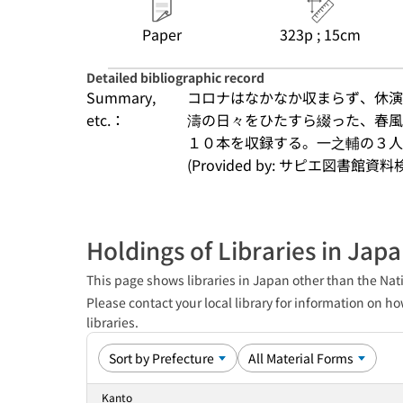
Paper
323p ; 15cm
Detailed bibliographic record
Summary,
コロナはなかなか収まらず、休演
etc.：
濤の日々をひたすら綴った、春風
１０本を収録する。一之輔の３人
(Provided by: サピエ図書館資料
Holdings of Libraries in Jap
This page shows libraries in Japan other than the Nati
Please contact your local library for information on ho
libraries.
Kanto