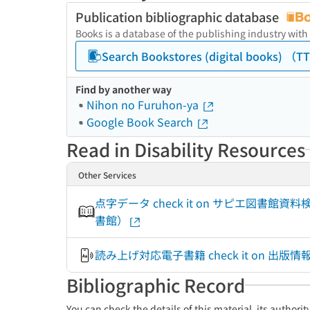
Publication bibliographic database
Books is a database of the publishing industry with
Search Bookstores (digital books) 
Find by another way
Nihon no Furuhon-ya
Google Book Search
Read in Disability Resources
Other Services
点字データ check it on サピエ図書館資
書館）
読み上げ対応電子書籍 check it on 出
Bibliographic Record
You can check the details of this material, its authori