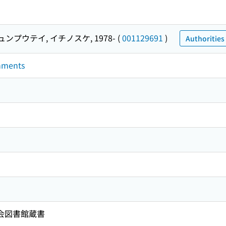
ンプウテイ, イチノスケ, 1978-
(
001129691
)
Authorities
inments
国会図書館蔵書