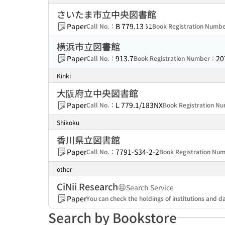
さいたま市立中央図書館
Paper
B 779.13 ｼﾕ
Call No.：
Book Registration Numb
横浜市立図書館
Paper
913.7
20
Call No.：
Book Registration Number：
Kinki
大阪府立中央図書館
Paper
L 779.1/183NX
Call No.：
Book Registration 
Shikoku
香川県立図書館
Paper
7791-S34-2-2
Call No.：
Book Registration N
other
CiNii Research
Search Service
Paper
You can check the holdings of institutions and da
Search by Bookstore