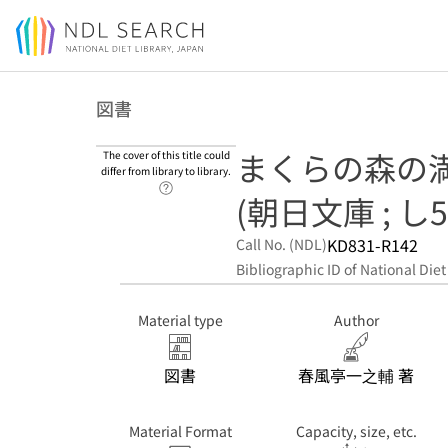
Jump to main content
図書
まくらの森の
The cover of this title could
differ from library to library.
Link to Help Page
(朝日文庫 ; し5
KD831-R142
Call No. (NDL)
Bibliographic ID of National Diet
Material type
Author
図書
春風亭一之輔 著
Material Format
Capacity, size, etc.