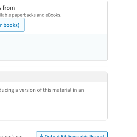
s from
vailable paperbacks and eBooks.
r books)
cing a version of this material in an
Output Bibliographic Record
, etc.), etc.