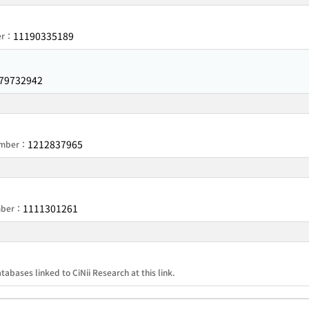
11190335189
er：
79732942
1212837965
Number：
1111301261
umber：
tabases linked to CiNii Research at this link.