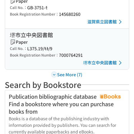
Paper
GB-3751-ﾓ
Call No.：
145680260
Book Registration Number：
滋賀県立図書館
堺市立中央図書館
Paper
L375.19/ｷｶ/9
Call No.：
7000764291
Book Registration Number：
堺市立中央図書館
See More (7)
Search by Bookstore
Publication bibliographic database
Find a bookstore where you can purchase
books from
Books is a database of the publishing industry with
information provided by publishers. You can search for
currently available paperbacks and eBooks.