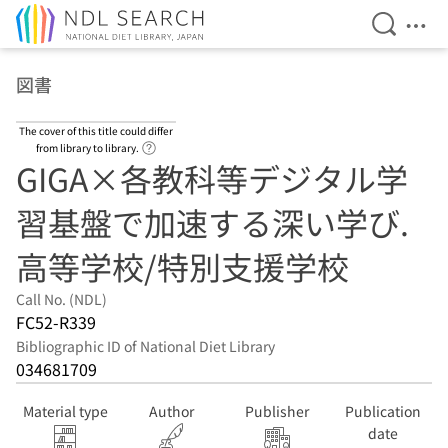
Open Se
Ope
Jump to main content
図書
The cover of this title could differ
Link to Help Page
from library to library.
GIGA×各教科等デジタル学
習基盤で加速する深い学び.
高等学校/特別支援学校
Call No. (NDL)
FC52-R339
Bibliographic ID of National Diet Library
034681709
Material type
Author
Publisher
Publication
date