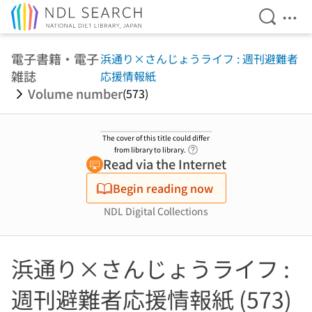
Open Se
Ope
Jump to main content
電子書籍・電子
浜通り×さんじょうライフ : 週刊避難者
雑誌
応援情報紙
Volume number
(573)
The cover of this title could differ
Link to Help Page
from library to library.
Read via the Internet
Begin reading now
NDL Digital Collections
浜通り×さんじょうライフ :
週刊避難者応援情報紙 (573)