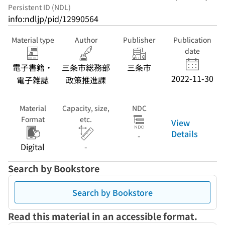
Persistent ID (NDL)
info:ndljp/pid/12990564
Material type
Author
Publisher
Publication
date
電子書籍・
三条市総務部
三条市
2022-11-30
電子雑誌
政策推進課
Material
Capacity, size,
NDC
Format
etc.
View
Details
-
Digital
-
Search by Bookstore
Search by Bookstore
Read this material in an accessible format.