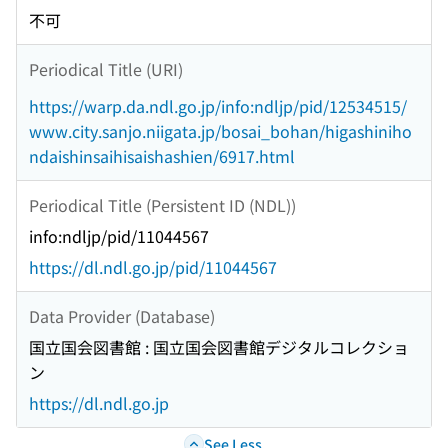
不可
Periodical Title (URI)
https://warp.da.ndl.go.jp/info:ndljp/pid/12534515/
www.city.sanjo.niigata.jp/bosai_bohan/higashiniho
ndaishinsaihisaishashien/6917.html
Periodical Title (Persistent ID (NDL))
info:ndljp/pid/11044567
https://dl.ndl.go.jp/pid/11044567
Data Provider (Database)
国立国会図書館 : 国立国会図書館デジタルコレクショ
ン
https://dl.ndl.go.jp
See Less