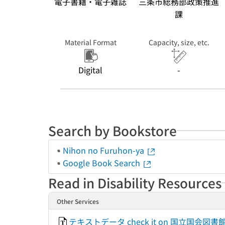
電子書籍・電子雑誌
三条市総務部政策推進
課
Material Format
Capacity, size, etc.
Digital
-
Search by Bookstore
Nihon no Furuhon-ya
Google Book Search
Read in Disability Resources
Other Services
テキストデータ check it on 国立国会