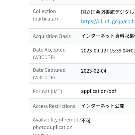
Collection
国立国会図書館デジタルコレ
(particular)
https://dl.ndl.go.jp/col
インターネット資料収集
Acquisition Basis
Date Accepted
2023-09-12T15:39:04+0
(W3CDTF)
Date Captured
2023-02-04
(W3CDTF)
application/pdf
Format (IMT)
インターネット公開
Access Restrictions
Availability of remote
不可
photoduplication
service