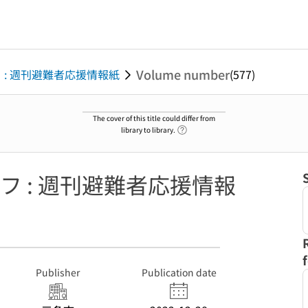
Volume number
: 週刊避難者応援情報紙
(577)
The cover of this title could differ from
Link to Help Page
library to library.
 : 週刊避難者応援情報
Publisher
Publication date