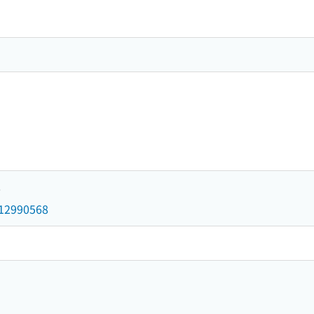
8
d/12990568