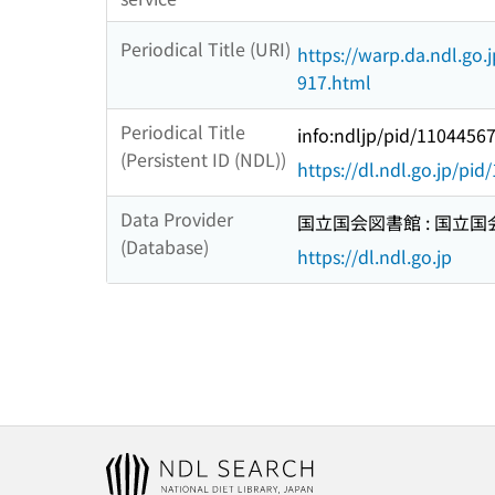
Periodical Title (URI)
https://warp.da.ndl.go.
917.html
Periodical Title
info:ndljp/pid/1104456
(Persistent ID (NDL))
https://dl.ndl.go.jp/pi
Data Provider
国立国会図書館 : 国立
(Database)
https://dl.ndl.go.jp