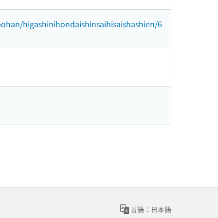
_bohan/higashinihondaishinsaihisaishashien/6
言語：日本語