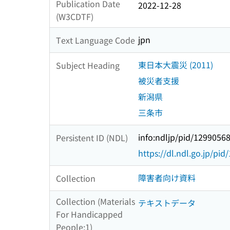
Publication Date
2022-12-28
(W3CDTF)
jpn
Text Language Code
東日本大震災 (2011)
Subject Heading
被災者支援
新潟県
三条市
info:ndljp/pid/1299056
Persistent ID (NDL)
https://dl.ndl.go.jp/pi
障害者向け資料
Collection
Collection (Materials
テキストデータ
For Handicapped
People:1)