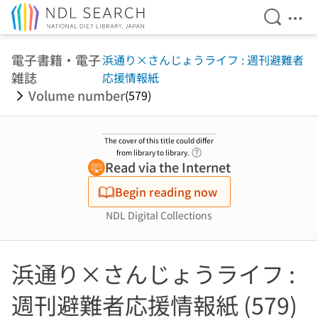
Open Se
Ope
Jump to main content
電子書籍・電子
浜通り×さんじょうライフ : 週刊避難者
雑誌
応援情報紙
Volume number
(579)
The cover of this title could differ
Link to Help Page
from library to library.
Read via the Internet
Begin reading now
NDL Digital Collections
浜通り×さんじょうライフ :
週刊避難者応援情報紙 (579)