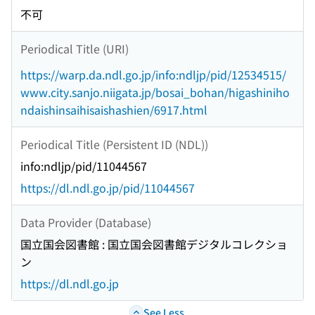
不可
Periodical Title (URI)
https://warp.da.ndl.go.jp/info:ndljp/pid/12534515/
www.city.sanjo.niigata.jp/bosai_bohan/higashiniho
ndaishinsaihisaishashien/6917.html
Periodical Title (Persistent ID (NDL))
info:ndljp/pid/11044567
https://dl.ndl.go.jp/pid/11044567
Data Provider (Database)
国立国会図書館 : 国立国会図書館デジタルコレクショ
ン
https://dl.ndl.go.jp
See Less