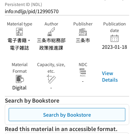
Persistent ID (NDL)
info:ndljp/pid/12990570
Material type
Author
Publisher
Publication
date
電子書籍・
三条市総務部
三条市
2023-01-18
電子雑誌
政策推進課
Material
Capacity, size,
NDC
Format
etc.
View
Details
-
Digital
-
Search by Bookstore
Search by Bookstore
Read this material in an accessible format.