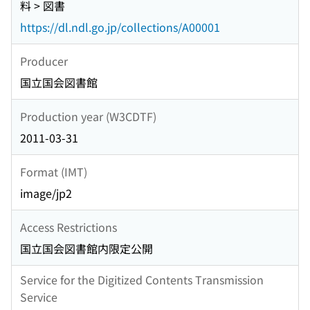
料 > 図書
https://dl.ndl.go.jp/collections/A00001
Producer
国立国会図書館
Production year (W3CDTF)
2011-03-31
Format (IMT)
image/jp2
Access Restrictions
国立国会図書館内限定公開
Service for the Digitized Contents Transmission
Service