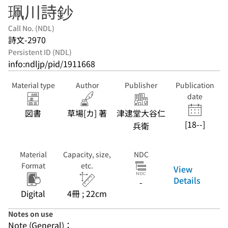
珮川詩鈔
Call No. (NDL)
詩文-2970
Persistent ID (NDL)
info:ndljp/pid/1911668
Material type
Author
Publisher
Publication
date
図書
草場[カ] 著
津逮堂大谷仁
[18--]
兵衛
Material
Capacity, size,
NDC
Format
etc.
View
Details
-
Digital
4冊 ; 22cm
Notes on use
Note (General)：