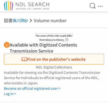
Open Se
Ope
Jump to main content
図書
Volume number
珮川詩鈔
The cover of this title could differ
Link to Help Page
from library to library.
Available with Digitized Contents
Transmission Service
Find on the publisher's website
NDL Digital Collections
Available for viewing via the Digitized Contents Transmission
Service for Individuals to official registered users of the NDL,
who resides in Japan.
Become an official registered user >
Log in >