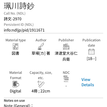
珮川詩鈔
Call No. (NDL)
詩文-2970
Persistent ID (NDL)
info:ndljp/pid/1911671
Material type
Author
Publisher
Publication
date
図書
草場[カ] 著
津逮堂大谷仁
[18--]
兵衛
Material
Capacity, size,
NDC
Format
etc.
View
Details
-
Digital
4冊 ; 22cm
Notes on use
Note (General)：