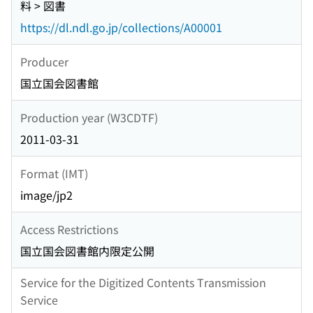
料 > 図書
https://dl.ndl.go.jp/collections/A00001
Producer
国立国会図書館
Production year (W3CDTF)
2011-03-31
Format (IMT)
image/jp2
Access Restrictions
国立国会図書館内限定公開
Service for the Digitized Contents Transmission
Service