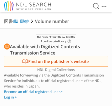
Open Se
Ope
Jump to main content
図書
Volume number
珮川詩鈔
The cover of this title could differ
Link to Help Page
from library to library.
Available with Digitized Contents
Transmission Service
Find on the publisher's website
NDL Digital Collections
Available for viewing via the Digitized Contents Transmission
Service for Individuals to official registered users of the NDL,
who resides in Japan.
Become an official registered user >
Log in >