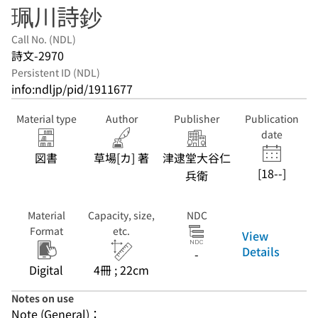
珮川詩鈔
Call No. (NDL)
詩文-2970
Persistent ID (NDL)
info:ndljp/pid/1911677
Material type
Author
Publisher
Publication
date
図書
草場[カ] 著
津逮堂大谷仁
[18--]
兵衛
Material
Capacity, size,
NDC
Format
etc.
View
Details
-
Digital
4冊 ; 22cm
Notes on use
Note (General)：