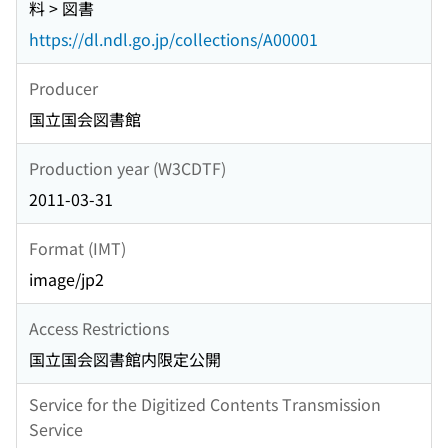
料 > 図書
https://dl.ndl.go.jp/collections/A00001
Producer
国立国会図書館
Production year (W3CDTF)
2011-03-31
Format (IMT)
image/jp2
Access Restrictions
国立国会図書館内限定公開
Service for the Digitized Contents Transmission
Service