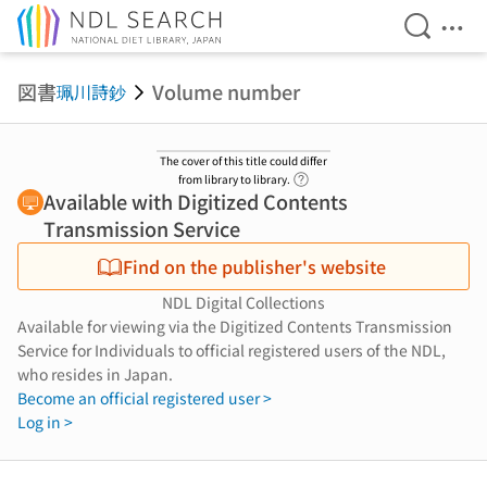
Open Se
Ope
Jump to main content
図書
Volume number
珮川詩鈔
The cover of this title could differ
Link to Help Page
from library to library.
Available with Digitized Contents
Transmission Service
Find on the publisher's website
NDL Digital Collections
Available for viewing via the Digitized Contents Transmission
Service for Individuals to official registered users of the NDL,
who resides in Japan.
Become an official registered user >
Log in >