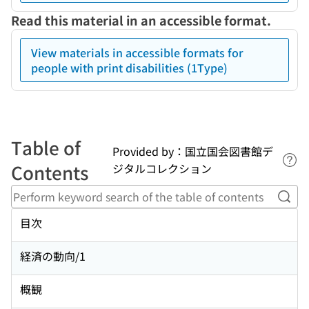
Read this material in an accessible format.
View materials in accessible formats for
people with print disabilities (1Type)
Table of
Provided by：国立国会図書館デ
Lin
Contents
ジタルコレクション
Perf
目次
経済の動向/1
概観