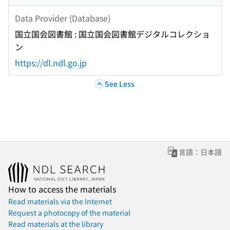
Data Provider (Database)
国立国会図書館 : 国立国会図書館デジタルコレクショ
ン
https://dl.ndl.go.jp
See Less
言語：日本語
How to access the materials
Read materials via the Internet
Request a photocopy of the material
Read materials at the library