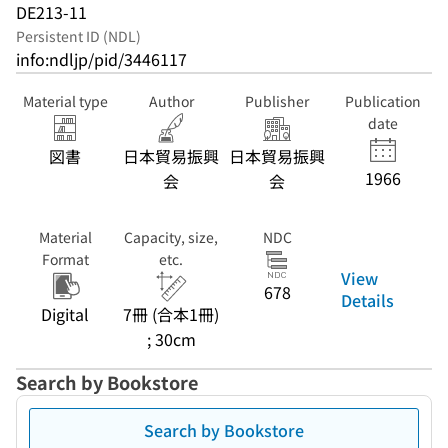
DE213-11
Persistent ID (NDL)
info:ndljp/pid/3446117
Material type
Author
Publisher
Publication
date
図書
日本貿易振興
日本貿易振興
1966
会
会
Material
Capacity, size,
NDC
Format
etc.
View
678
Details
Digital
7冊 (合本1冊)
; 30cm
Search by Bookstore
Search by Bookstore