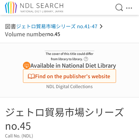
Open Se
Ope
Jump to main content
図書
ジェトロ貿易市場シリーズ no.41-47
Volume number
no.45
The cover of this title could differ
Link to Help Page
from library to library.
Available in National Diet Library
Find on the publisher's website
NDL Digital Collections
ジェトロ貿易市場シリーズ
no.45
Call No. (NDL)