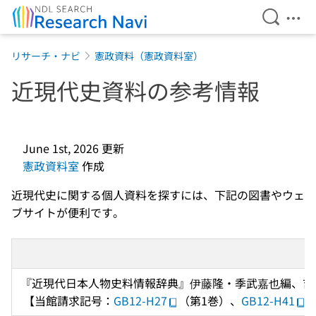
Open Se
Ope
Jump to main content
リサーチ・ナビ
憲政資料（憲政資料室）
近現代史資料の参考情報
June 1st, 2026
更新
憲政資料室
作成
近現代史に関する個人資料を探すには、下記の図書やウェ
ブサイトが便利です。
『近現代日本人物史料情報辞典』伊藤隆・季武嘉也編、吉川弘文
 【当館請求記号：
GB12-H27
（第1巻）、
GB12-H41