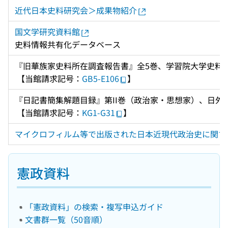
近代日本史料研究会＞成果物紹介
国文学研究資料館
史料情報共有化データベース
『旧華族家史料所在調査報告書』全5巻、学習院大学史料館、
 【当館請求記号：
GB5-E106
】
『日記書簡集解題目録』第II巻（政治家・思想家）、日外
 【当館請求記号：
KG1-G31
】
マイクロフィルム等で出版された日本近現代政治史に関す
憲政資料
「憲政資料」の検索・複写申込ガイド
文書群一覧（50音順）