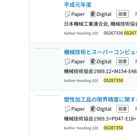
平成元年度
Paper
Digital
図書
日本機械工業連合会, 機械技術協会 
00267336
00287
Author Heading (ID)
機械技術とスーパーコンピュー
Paper
Digital
図書
機械技術協会
1989.12
<M154-E48
00287350
Author Heading (ID)
塑性加工品の限界精度に関す
Paper
Digital
図書
機械技術協会
1989.3
<PD47-E18>
00287350
Author Heading (ID)