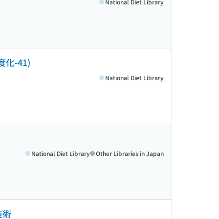
National Diet Library
化-41)
National Diet Library
National Diet Library
Other Libraries in Japan
技術