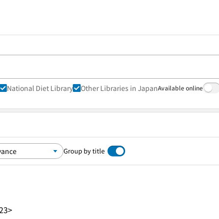
National Diet Library
Other Libraries in Japan
Available online
Group by title
23>