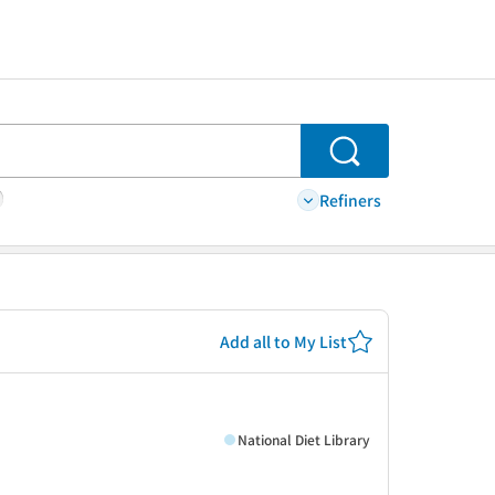
Search
Refiners
Add all to My List
National Diet Library