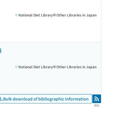
National Diet Library
Other Libraries in Japan
領
National Diet Library
Other Libraries in Japan
Bulk download of bibliographic information
RSS
RSS