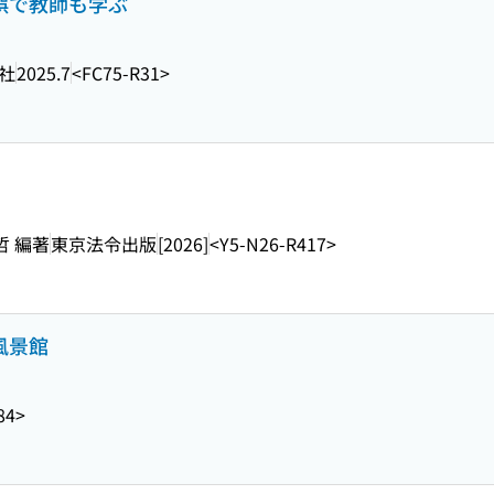
錯誤で教師も学ぶ
社
2025.7
<FC75-R31>
哲 編著
東京法令出版
[2026]
<Y5-N26-R417>
風景館
84>