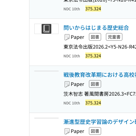
375.324
NDC 10th
問いからはじまる歴史総合
Paper
図書
児童書
東京法令出版
2026.2
<Y5-N26-R4
375.324
NDC 10th
戦後教育改革期における高校
Paper
図書
茨木智志 著
風間書房
2026.3
<FC7
375.324
NDC 10th
漸進型歴史学習論のデザイン研
Paper
図書