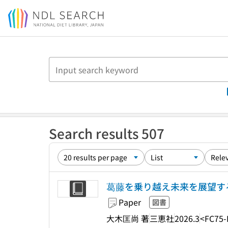
Jump to main content
Search results 507
葛藤を乗り越え未来を展望す
Paper
図書
大木匡尚 著
三恵社
2026.3
<FC75-