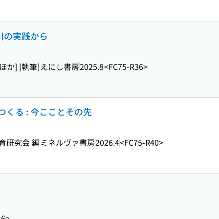
奈川の実践から
ほか] [執筆]
えにし書房
2025.8
<FC75-R36>
くる : 今こことその先
育研究会 編
ミネルヴァ書房
2026.4
<FC75-R40>
16>