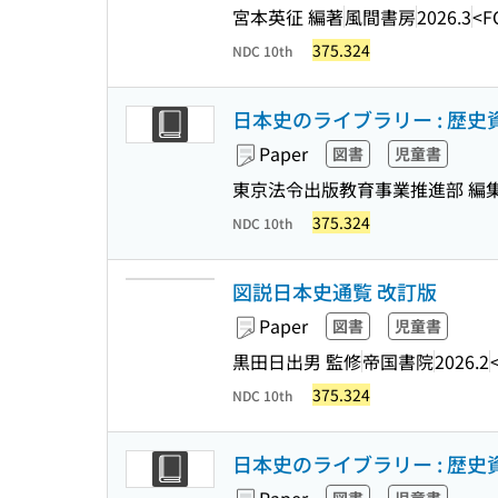
宮本英征 編著
風間書房
2026.3
<F
375.324
NDC 10th
日本史のライブラリー : 歴史
Paper
図書
児童書
東京法令出版教育事業推進部 編
375.324
NDC 10th
図説日本史通覧 改訂版
Paper
図書
児童書
黒田日出男 監修
帝国書院
2026.2
375.324
NDC 10th
日本史のライブラリー : 歴史