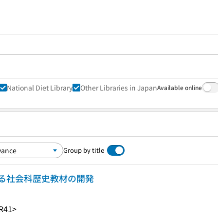
National Diet Library
Other Libraries in Japan
Available online
Group by title
る社会科歴史教材の開発
R41>