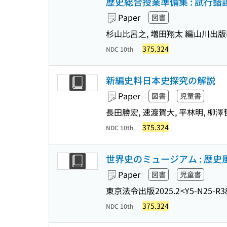
歴史総合授業準備集 : 試行
Paper
図書
杉山比呂之, 増田翔太 編
山川出版
375.324
NDC 10th
新編史料日本史探究の解説
Paper
図書
児童書
長田勝宏, 速渡賀大, 平林明, 柳澤
375.324
NDC 10th
世界史のミュージアム : 歴史
Paper
図書
児童書
東京法令出版
2025.2
<Y5-N25-R3
375.324
NDC 10th