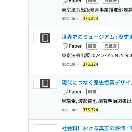
Paper
図書
児童書
東京法令出版教育事業推進部 編
375.324
NDC 10th
世界史のミュージアム : 歴史
Paper
図書
児童書
東京法令出版
2024.2
<Y5-N25-R2
375.324
NDC 10th
現代につなぐ歴史授業デザイ
Paper
図書
星瑞希, 渡部竜也 編著
明治図書出
375.324
NDC 10th
社会科における真正の評価 :