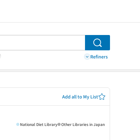
Search
Refiners
Add all to My List
National Diet Library
Other Libraries in Japan