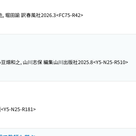
, 堀田諭 訳
春風社
2026.3
<FC75-R42>
 小豆畑和之, 山川志保 編集
山川出版社
2025.8
<Y5-N25-R510>
]
<Y5-N25-R181>