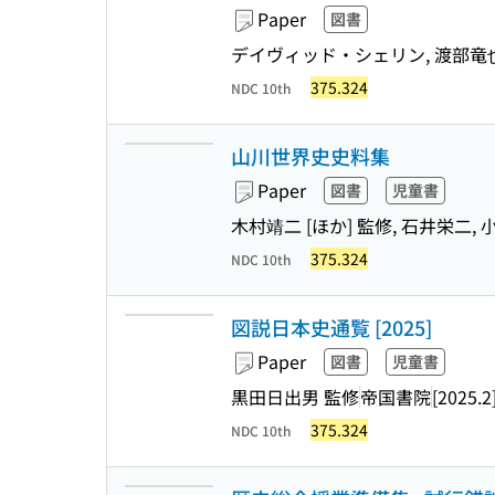
Paper
図書
デイヴィッド・シェリン, 渡部竜也
375.324
NDC 10th
山川世界史史料集
Paper
図書
児童書
木村靖二 [ほか] 監修, 石井栄二,
375.324
NDC 10th
図説日本史通覧 [2025]
Paper
図書
児童書
黒田日出男 監修
帝国書院
[2025.2
375.324
NDC 10th