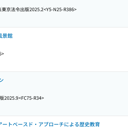
集
東京法令出版
2025.2
<Y5-N25-R386>
風景館
6>
ン
版
2025.9
<FC75-R34>
 アートベースド・アプローチによる歴史教育