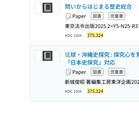
問いからはじまる歴史総合
Paper
図書
児童書
東京法令出版
2025.2
<Y5-N25-R3
375.324
NDC 10th
琉球・沖縄史探究 : 探究心
「日本史探究」対応
Paper
図書
児童書
新城俊昭 著
編集工房東洋企画
202
375.324
NDC 10th