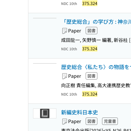
375.324
NDC 10th
「歴史総合」の学び方 : 神
Paper
図書
成田龍一, 矢野慎一 編著, 新谷桂 [
375.324
NDC 10th
歴史総合〈私たち〉の物語をつ
Paper
図書
向正樹 責任編集, 高大連携歴史教
375.324
NDC 10th
新編史料日本史
Paper
図書
児童書
東京法令出版
[2026]
<Y5-N26-R4