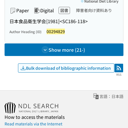
National Diet Library
Paper
Digital
図書
障害者向け資料あり
日本食品衛生学会
[1981]
<SC186-118>
00294829
Author Heading (ID)
Show more (21-)
Bulk download of bibliographic information
RSS
RSS
言語：日本語
How to access the materials
Read materials via the Internet