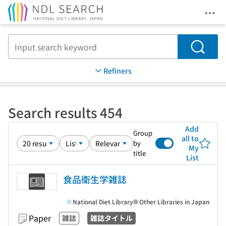
Ope
Jump to main content
Search
Refiners
Search results 454
Add
Group
all to
by
My
title
List
食品衛生学雑誌
National Diet Library
Other Libraries in Japan
Paper
雑誌
雑誌タイトル