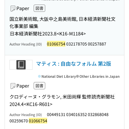
Paper
図書
国立新美術館, 大阪中之島美術館, 日本経済新聞社文
化事業部 編集
日本経済新聞社
2023.8
<K16-M1184>
01066754
032178705 00257887
Author Heading (ID)
マティス : 自由なフォルム 第2版
National Diet Library
Other Libraries in Japan
Paper
図書
クロディーヌ・グラモン, 米田尚輝 監修
読売新聞社
2024.4
<KC16-R601>
00449131 034016352 032868048
Author Heading (ID)
00259670
01066754