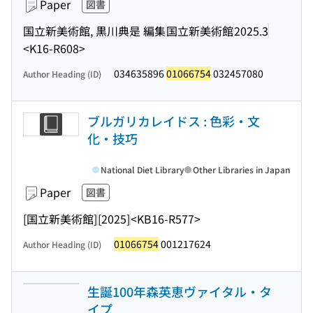
Paper
図書
国立新美術館, 黒川典是 編集
国立新美術館
2025.3
<K16-R608>
034635896
01066754
032457080
Author Heading (ID)
ブルガリカレイドス : 色彩・文
化・技巧
National Diet Library
Other Libraries in Japan
Paper
図書
[国立新美術館]
[2025]
<KB16-R577>
01066754
001217624
Author Heading (ID)
生誕100年森英恵ヴァイタル・タ
イプ