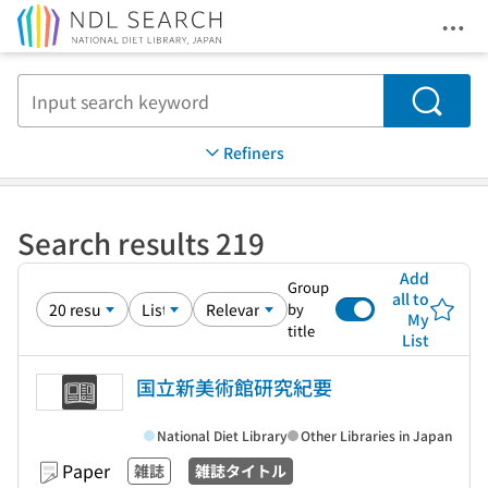
Ope
Jump to main content
Search
Refiners
Search results 219
Add
Group
all to
by
My
title
List
国立新美術館研究紀要
National Diet Library
Other Libraries in Japan
Paper
雑誌
雑誌タイトル