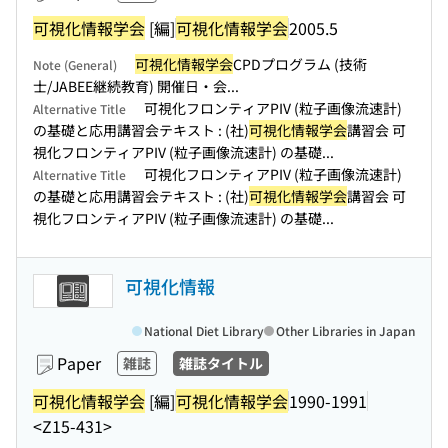
可視化情報学会
[編]
可視化情報学会
2005.5
可視化情報学会
CPDプログラム (技術
Note (General)
士/JABEE継続教育) 開催日・会...
可視化フロンティアPIV (粒子画像流速計)
Alternative Title
の基礎と応用講習会テキスト : (社)
可視化情報学会
講習会 可
視化フロンティアPIV (粒子画像流速計) の基礎...
可視化フロンティアPIV (粒子画像流速計)
Alternative Title
の基礎と応用講習会テキスト : (社)
可視化情報学会
講習会 可
視化フロンティアPIV (粒子画像流速計) の基礎...
可視化情報
National Diet Library
Other Libraries in Japan
Paper
雑誌
雑誌タイトル
可視化情報学会
[編]
可視化情報学会
1990-1991
<Z15-431>