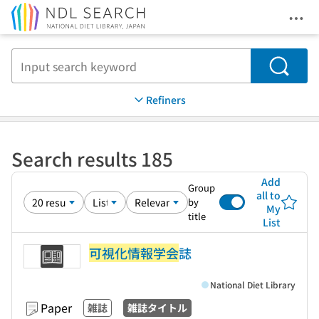
Ope
Jump to main content
Search
Refiners
Search results 185
Add
Group
all to
by
My
title
List
可視化情報学会
誌
National Diet Library
Paper
雑誌
雑誌タイトル