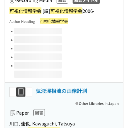
Recording Media
雑誌
雑誌タイトル
可視化情報学会
[編]
可視化情報学会
2006-
可視化情報学会
Author Heading
Volumes of this title
気液混相流の画像計測
Other Libraries in Japan
Paper
図書
川口, 達也, Kawaguchi, Tatsuya