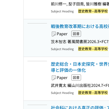
前川修一, 梨子田喬, 皆川雅樹 編
歴史教育--高等学校
Subject Heading
戦後教育改革期における高校
Paper
図書
茨木智志 著
風間書房
2026.3
<FC7
歴史教育--高等学校
Subject Heading
歴史総合・日本史探究・世界史
導と評価の一体化
Paper
図書
武井寛太 編
山川出版社
2024.7
<F
歴史教育--高等学校
Subject Heading
社会科における真正の評価 :