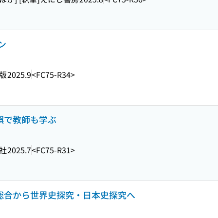
ン
版
2025.9
<FC75-R34>
錯誤で教師も学ぶ
社
2025.7
<FC75-R31>
史総合から世界史探究・日本史探究へ