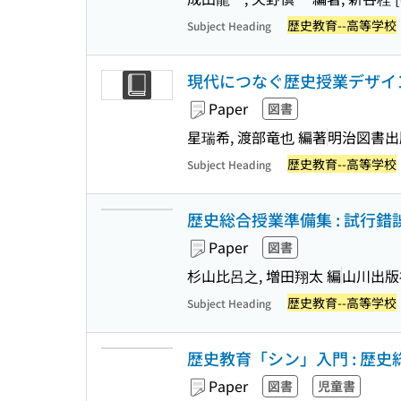
歴史教育--高等学校
Subject Heading
現代につなぐ歴史授業デザイ
Paper
図書
星瑞希, 渡部竜也 編著
明治図書出
歴史教育--高等学校
Subject Heading
歴史総合授業準備集 : 試行
Paper
図書
杉山比呂之, 増田翔太 編
山川出版
歴史教育--高等学校
Subject Heading
歴史教育「シン」入門 : 歴
Paper
図書
児童書