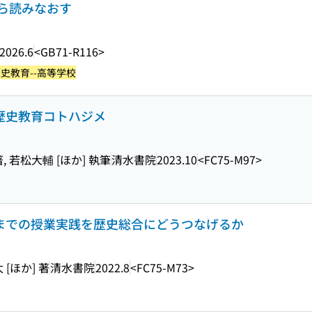
ら読みなおす
2026.6
<GB71-R116>
史教育--高等学校
校歴史教育コトハジメ
, 若松大輔 [ほか] 執筆
清水書院
2023.10
<FC75-M97>
れまでの授業実践を歴史総合にどうつなげるか
[ほか] 著
清水書院
2022.8
<FC75-M73>