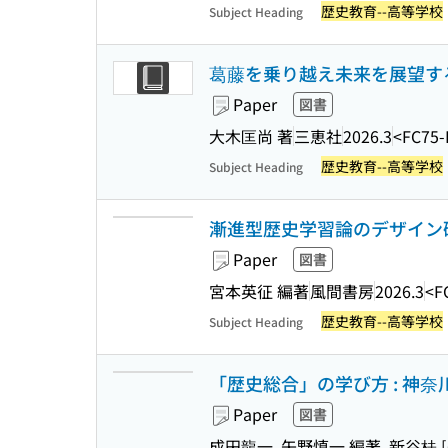
歴史教育--高等学校
Subject Heading
葛藤を乗り越え未来を展望す
Paper
図書
大木匡尚 著
三恵社
2026.3
<FC75-
歴史教育--高等学校
Subject Heading
漸進型歴史学習論のデザイン研
Paper
図書
宮本英征 編著
風間書房
2026.3
<F
歴史教育--高等学校
Subject Heading
「歴史総合」の学び方 : 神
Paper
図書
成田龍一, 矢野慎一 編著, 新谷桂 [