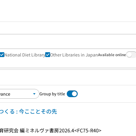
National Diet Library
Other Libraries in Japan
Available online
Group by title
くる : 今こことその先
育研究会 編
ミネルヴァ書房
2026.4
<FC75-R40>