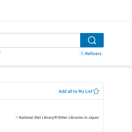
Search
Refiners
Add all to My List
National Diet Library
Other Libraries in Japan