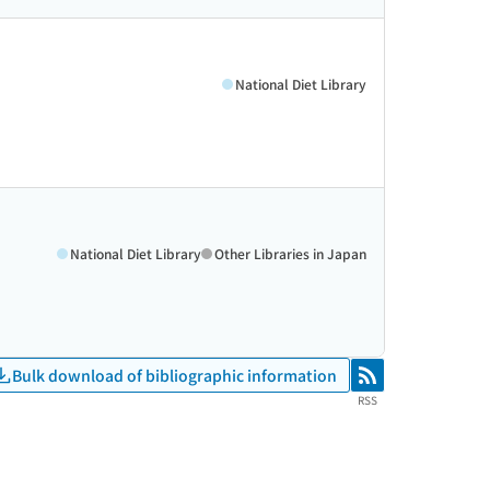
National Diet Library
National Diet Library
Other Libraries in Japan
Bulk download of bibliographic information
RSS
RSS