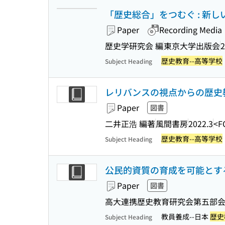
「歴史総合」をつむぐ : 新
Paper
Recording Media
歴史学研究会 編
東京大学出版会
2
歴史教育--高等学校
Subject Heading
レリバンスの視点からの歴史教
Paper
図書
二井正浩 編著
風間書房
2022.3
<F
歴史教育--高等学校
Subject Heading
公民的資質の育成を可能とする
Paper
図書
高大連携歴史教育研究会第五部
教員養成--日本
歴史
Subject Heading