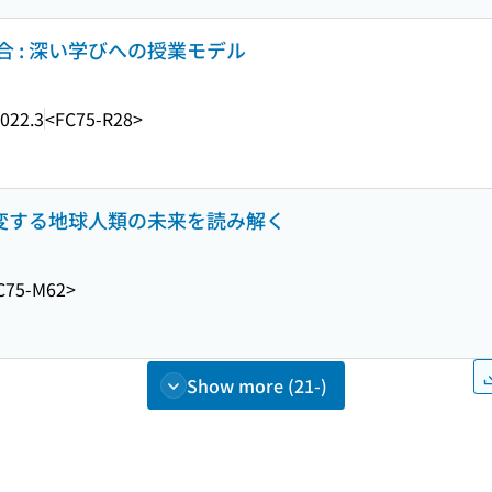
 : 深い学びへの授業モデル
022.3
<FC75-R28>
激変する地球人類の未来を読み解く
C75-M62>
Show more (21-)