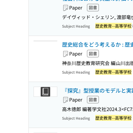
Paper
図書
デイヴィッド・シェリン, 渡部竜也
歴史教育--高等学校
Subject Heading
歴史総合をどう考えるか : 
Paper
図書
神奈川歴史教育研究会 編
山川出
歴史教育--高等学校
Subject Heading
『探究』型授業のモデルと実践 :
Paper
図書
高木徳郎 編著
学文社
2024.3
<FC7
歴史教育--高等学校
Subject Heading