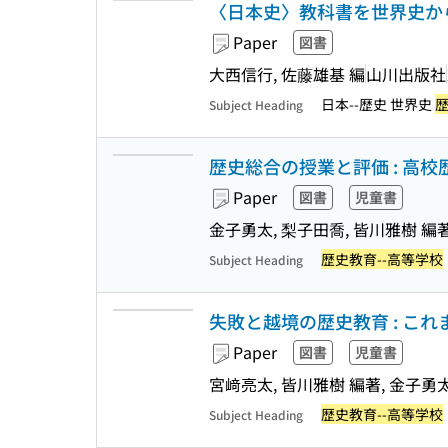
〈日本史〉教科書を世界史か
Paper
図書
大西信行, 佐藤雄基 編
山川出版社
日本--歴史 世界史
歴
Subject Heading
歴史総合の授業と評価 : 高
Paper
図書
児童書
金子勇太, 梨子田喬, 皆川雅樹 編著
歴史教育--高等学校
Subject Heading
失敗と越境の歴史教育 : こ
Paper
図書
児童書
宮﨑亮太, 皆川雅樹 編著, 金子勇太 
歴史教育--高等学校
Subject Heading