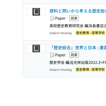
資料と問いから考える歴史総合
Paper
図書
高校歴史教育研究会 編
浜島書店
2
歴史教育--高等学校
Subject Heading
「歴史総合」世界と日本 : 
Paper
図書
歴史学会 編
戎光祥出版
2022.3
<F
歴史教育--高等学校
Subject Heading