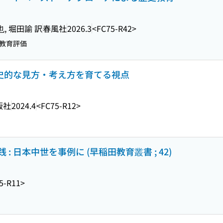
, 堀田諭 訳
春風社
2026.3
<FC75-R42>
教育評価
歴史的な見方・考え方を育てる視点
版社
2024.4
<FC75-R12>
 日本中世を事例に (早稲田教育叢書 ; 42)
5-R11>