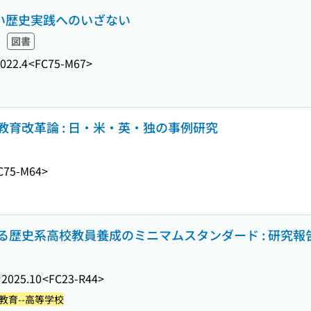
しい歴史実践へのいざない
図書
022.4
<FC75-M67>
育改革論 : 日・米・英・独の事例研究
C75-M64>
歴史系高校教員養成のミニマムスタンダード : 研究報
会
2025.10
<FC23-R44>
教育--高等学校