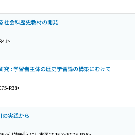
る社会科歴史教材の開発
R41>
究 : 学習者主体の歴史学習論の構築にむけて
C75-R38>
奈川の実践から
ほか] [執筆]
えにし書房
2025.8
<FC75-R36>