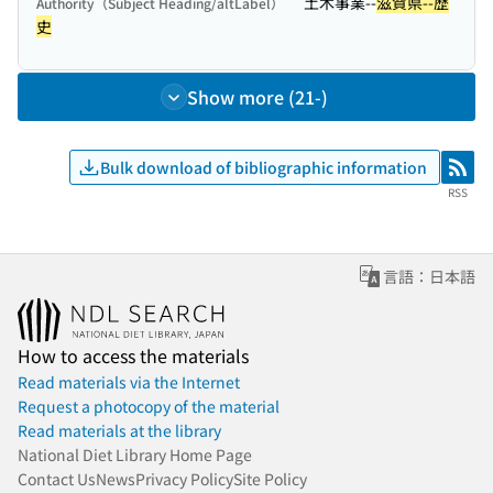
土木事業--
滋賀県--歴
Authority（Subject Heading/altLabel）
史
Show more (21-)
Bulk download of bibliographic information
RSS
RSS
言語：日本語
How to access the materials
Read materials via the Internet
Request a photocopy of the material
Read materials at the library
National Diet Library Home Page
Contact Us
News
Privacy Policy
Site Policy