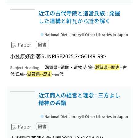
近江の古代寺院と造営氏族 : 発掘
した遺構と軒瓦から謎を解く
National Diet Library
Other Libraries in Japan
Paper
図書
小笠原好彦 著
SUNRISE
2025.3
<GC149-R9>
滋賀県--遺跡・遺物 寺院--
滋賀県--歴史
--古
Subject Heading
代 氏族--
滋賀県--歴史
--古代
近江商人の経営と理念 : 三方よし
精神の系譜
National Diet Library
Other Libraries in Japan
Paper
図書
末永國紀 著
清文堂出版
2023.12
<DC94-R1>