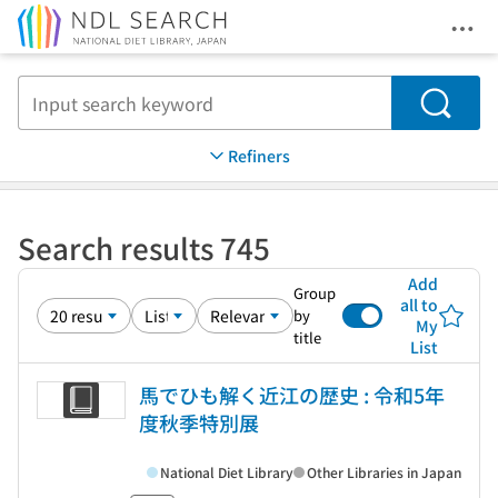
Ope
Jump to main content
Search
Refiners
Search results 745
Add
Group
all to
by
My
title
List
馬でひも解く近江の歴史 : 令和5年
度秋季特別展
National Diet Library
Other Libraries in Japan