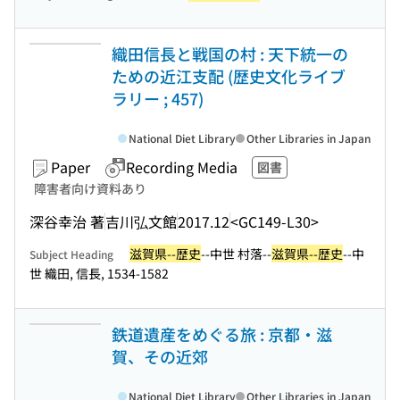
織田信長と戦国の村 : 天下統一の
ための近江支配 (歴史文化ライブ
ラリー ; 457)
National Diet Library
Other Libraries in Japan
Paper
Recording Media
図書
障害者向け資料あり
深谷幸治 著
吉川弘文館
2017.12
<GC149-L30>
滋賀県--歴史
--中世 村落--
滋賀県--歴史
--中
Subject Heading
世 織田, 信長, 1534-1582
鉄道遺産をめぐる旅 : 京都・滋
賀、その近郊
National Diet Library
Other Libraries in Japan