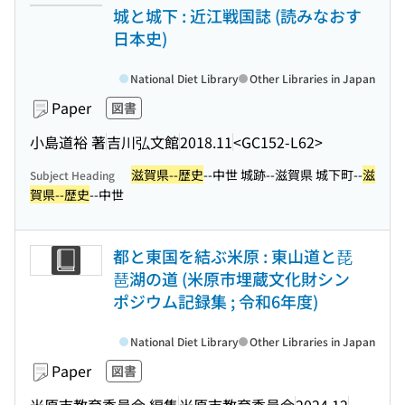
城と城下 : 近江戦国誌 (読みなおす
日本史)
National Diet Library
Other Libraries in Japan
Paper
図書
小島道裕 著
吉川弘文館
2018.11
<GC152-L62>
滋賀県--歴史
--中世 城跡--滋賀県 城下町--
滋
Subject Heading
賀県--歴史
--中世
都と東国を結ぶ米原 : 東山道と琵
琶湖の道 (米原市埋蔵文化財シン
ポジウム記録集 ; 令和6年度)
National Diet Library
Other Libraries in Japan
Paper
図書
米原市教育委員会 編集
米原市教育委員会
2024.12