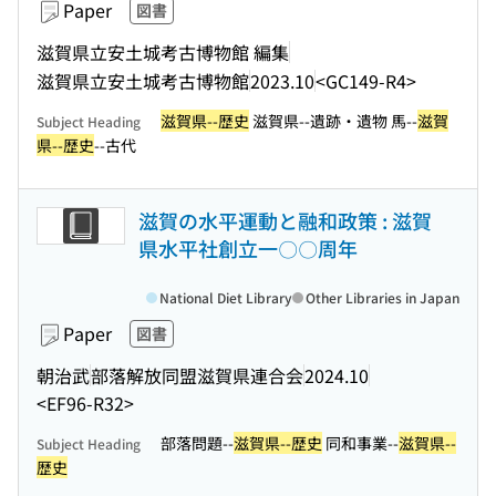
Paper
図書
滋賀県立安土城考古博物館 編集
滋賀県立安土城考古博物館
2023.10
<GC149-R4>
滋賀県--歴史
滋賀県--遺跡・遺物 馬--
滋賀
Subject Heading
県--歴史
--古代
滋賀の水平運動と融和政策 : 滋賀
県水平社創立一〇〇周年
National Diet Library
Other Libraries in Japan
Paper
図書
朝治武
部落解放同盟滋賀県連合会
2024.10
<EF96-R32>
部落問題--
滋賀県--歴史
同和事業--
滋賀県--
Subject Heading
歴史