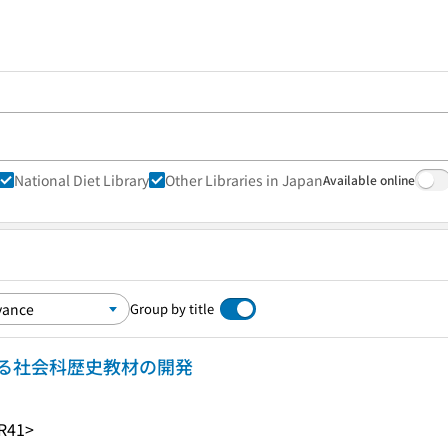
National Diet Library
Other Libraries in Japan
Available online
Group by title
る社会科歴史教材の開発
R41>