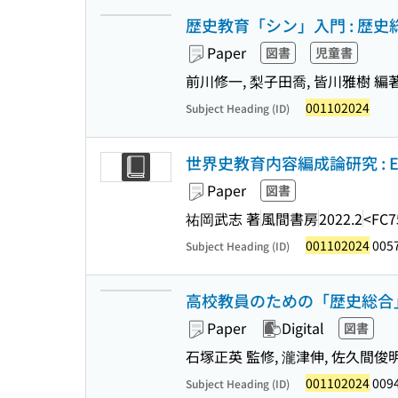
歴史教育「シン」入門 : 歴
Paper
図書
児童書
前川修一, 梨子田喬, 皆川雅樹 編
001102024
Subject Heading (ID)
世界史教育内容編成論研究 : E
Paper
図書
祐岡武志 著
風間書房
2022.2
<FC7
001102024
005
Subject Heading (ID)
高校教員のための「歴史総合」
Paper
Digital
図書
石塚正英 監修, 瀧津伸, 佐久間俊明
001102024
009
Subject Heading (ID)