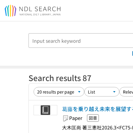
Jump to main content
Search results 87
葛藤を乗り越え未来を展望す
Paper
図書
大木匡尚 著
三恵社
2026.3
<FC75-