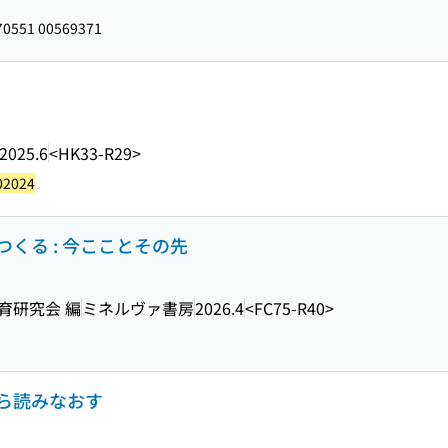
0551 00569371
2025.6
<HK33-R29>
02024
くる : 今こことその先
育研究会 編
ミネルヴァ書房
2026.4
<FC75-R40>
ら読みなおす