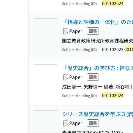
001102024
Subject Heading (ID)
「指導と評価の一体化」のた
Paper
図書
国立教育政策研究所教育課程研究セ
001102023
001
Subject Heading (ID)
「歴史総合」の学び方 : 神
Paper
図書
成田龍一, 矢野慎一 編著, 新谷桂 [
001102024
Subject Heading (ID)
シリーズ歴史総合を学ぶ 3 (岩波新
Paper
図書
岩波書店
2023.6
<FC75-M93>