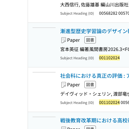
大西信行, 佐藤雄基 編
山川出版社
00568282 0057
Subject Heading (ID)
漸進型歴史学習論のデザイン研
Paper
図書
宮本英征 編著
風間書房
2026.3
<F
001102024
Subject Heading (ID)
社会科における真正の評価 :
Paper
図書
デイヴィッド・シェリン, 渡部竜也
001102024
005
Subject Heading (ID)
戦後教育改革期における高校