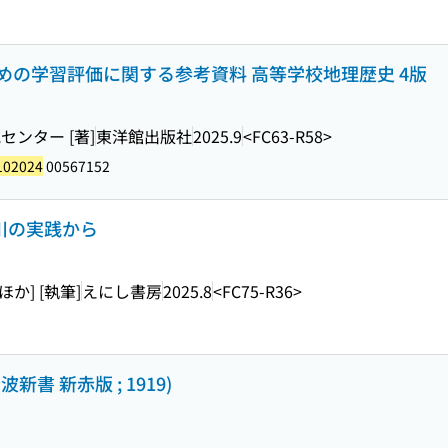
めの学習評価に関する参考資料 高等学校地理歴史 4版
ンター [著]
東洋館出版社
2025.9
<FC63-R58>
102024
00567152
奈川の実践から
ほか] [執筆]
えにし書房
2025.8
<FC75-R36>
書 新赤版 ; 1919)