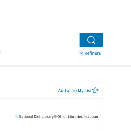
Search
Refiners
Add all to My List
National Diet Library
Other Libraries in Japan