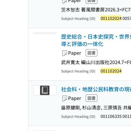
Paper
図書
茨木智志 著
風間書房
2026.3
<FC7
001102024
005
Subject Heading (ID)
歴史総合・日本史探究・世界史
導と評価の一体化
Paper
図書
武井寛太 編
山川出版社
2024.7
<F
001102024
Subject Heading (ID)
社会科・地歴公民科教育の現
Paper
図書
藤原健剛, 杉山清彦, 三原慎吾 共
001106335 001
Subject Heading (ID)