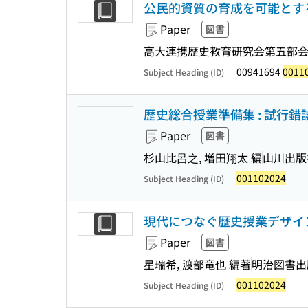
公民的資質の育成を可能とする
Paper
図書
高大連携歴史教育研究会第五部
00941694
0011
Subject Heading (ID)
歴史総合授業準備集 : 試行
Paper
図書
杉山比呂之, 増田翔太 編
山川出版
001102024
Subject Heading (ID)
現代につなぐ歴史授業デザイ
Paper
図書
星瑞希, 渡部竜也 編著
明治図書出
001102024
Subject Heading (ID)