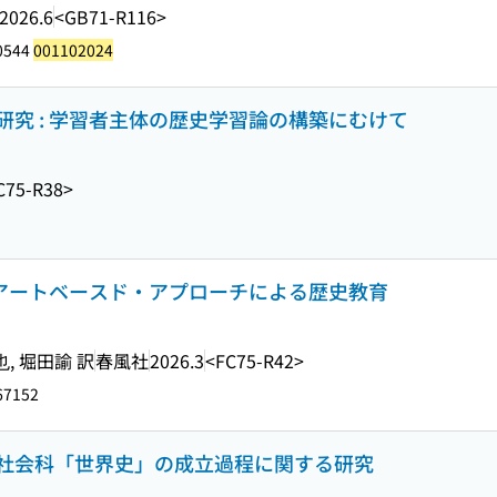
2026.6
<GB71-R116>
0544
001102024
究 : 学習者主体の歴史学習論の構築にむけて
C75-R38>
 アートベースド・アプローチによる歴史教育
, 堀田諭 訳
春風社
2026.3
<FC75-R42>
67152
社会科「世界史」の成立過程に関する研究