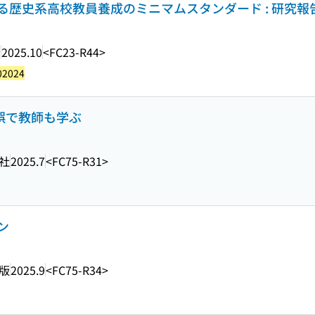
歴史系高校教員養成のミニマムスタンダード : 研究報
会
2025.10
<FC23-R44>
02024
錯誤で教師も学ぶ
社
2025.7
<FC75-R31>
ン
版
2025.9
<FC75-R34>