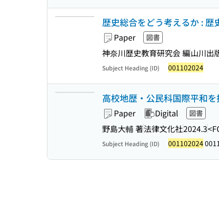
歴史総合をどう考えるか : 
Paper
図書
神奈川歴史教育研究会 編
山川出
001102024
Subject Heading (ID)
高校地歴・公民科国際平和を探
Paper
Digital
図書
野島大輔 著
法律文化社
2024.3
<F
001102024
0011
Subject Heading (ID)