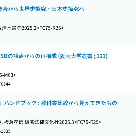
史総合から世界史探究・日本史探究へ
著
清水書院
2025.2
<FC75-R25>
SDの観点からの再構成 (阪南大学叢書 ; 121)
5-M63>
70544
ハンドブック : 教科書比較から見えてきたもの
, 板倉孝信 編著
法律文化社
2025.3
<FC75-R29>
41835