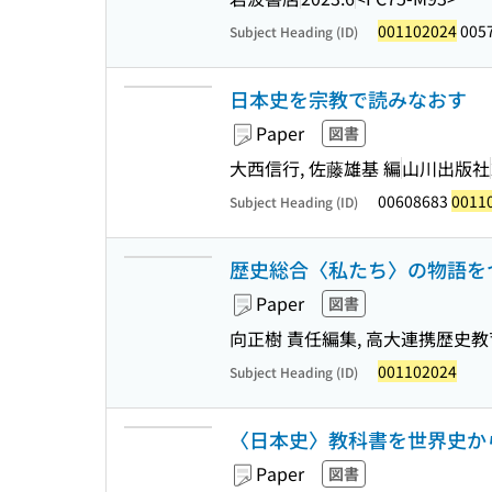
001102024
0057
Subject Heading (ID)
日本史を宗教で読みなおす
Paper
図書
大西信行, 佐藤雄基 編
山川出版社
00608683
0011
Subject Heading (ID)
歴史総合〈私たち〉の物語をつ
Paper
図書
向正樹 責任編集, 高大連携歴史教
001102024
Subject Heading (ID)
〈日本史〉教科書を世界史か
Paper
図書