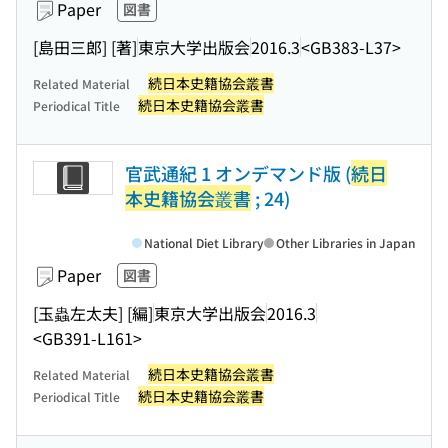
Paper
図書
[島田三郎] [著]
東京大学出版会
2016.3
<GB383-L37>
続日本史籍協会叢書
Related Material
続日本史籍協会叢書
Periodical Title
官武通紀 1 オンデマンド版 (
続日
本史籍協会叢書
; 24)
National Diet Library
Other Libraries in Japan
Paper
図書
[玉蟲左太夫] [編]
東京大学出版会
2016.3
<GB391-L161>
続日本史籍協会叢書
Related Material
続日本史籍協会叢書
Periodical Title