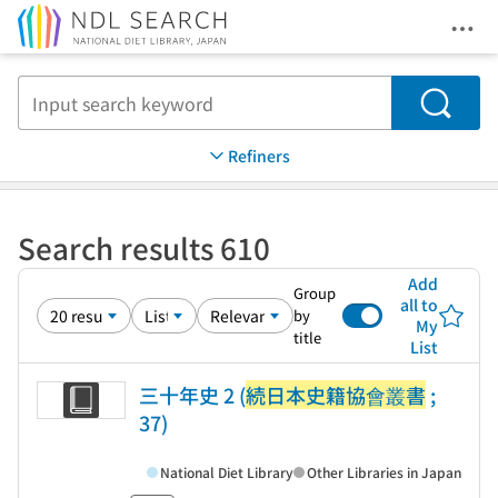
Ope
Jump to main content
Search
Refiners
Search results 610
Add
Group
all to
by
My
title
List
三十年史 2 (
続日本史籍協會叢書
;
37)
National Diet Library
Other Libraries in Japan