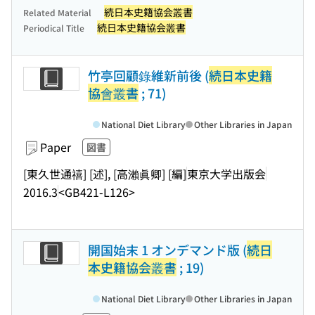
続日本史籍協会叢書
Related Material
続日本史籍協会叢書
Periodical Title
竹亭回顧錄維新前後 (
続日本史籍
協會叢書
; 71)
National Diet Library
Other Libraries in Japan
Paper
図書
[東久世通禧] [述], [高瀨眞卿] [編]
東京大学出版会
2016.3
<GB421-L126>
開国始末 1 オンデマンド版 (
続日
本史籍協会叢書
; 19)
National Diet Library
Other Libraries in Japan