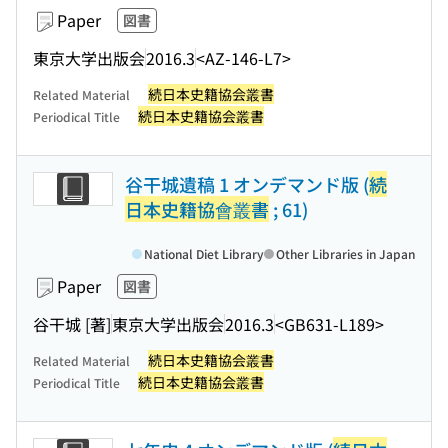
Paper
図書
東京大学出版会
2016.3
<AZ-146-L7>
続日本史籍協会叢書
Related Material
続日本史籍協会叢書
Periodical Title
谷干城遺稿 1 オンデマンド版 (
続
日本史籍協會叢書
; 61)
National Diet Library
Other Libraries in Japan
Paper
図書
谷干城 [著]
東京大学出版会
2016.3
<GB631-L189>
続日本史籍協会叢書
Related Material
続日本史籍協会叢書
Periodical Title