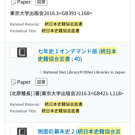
Paper
図書
東京大学出版会
2016.3
<GB391-L168>
続日本史籍協会叢書
Related Material
続日本史籍協会叢書
Periodical Title
七年史 1 オンデマンド版 (
続日本
史籍協會叢書
; 40)
National Diet Library
Other Libraries in Japan
Paper
図書
[北原雅長] [著]
東京大学出版会
2016.3
<GB421-L118>
続日本史籍協会叢書
Related Material
続日本史籍協会叢書
Periodical Title
側面觀幕末史 2 (
続日本史籍協會叢