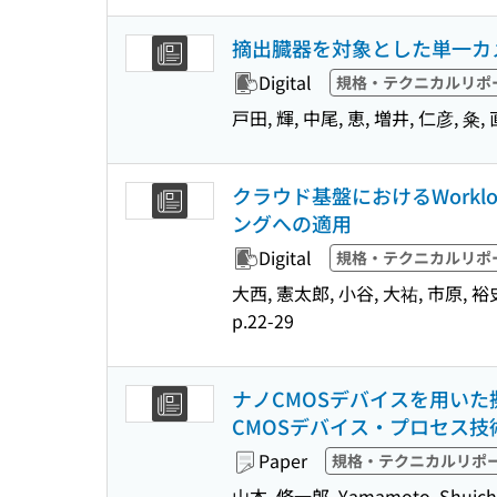
摘出臓器を対象とした単一カ
Digital
規格・テクニカルリポ
戸田, 輝, 中尾, 恵, 増井, 仁彦, 粂,
クラウド基盤におけるWorkl
ングへの適用
Digital
規格・テクニカルリポ
大西, 憲太郎, 小谷, 大祐, 市原, 裕
p.22-29
ナノCMOSデバイスを用いた擬
CMOSデバイス・プロセス技術
Paper
規格・テクニカルリポ
山本, 修一郎, Yamamoto, Shuich