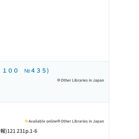
．１００ №４３５)
Other Libraries in Japan
Available online
Other Libraries in Japan
報)
121 231
p.1-6