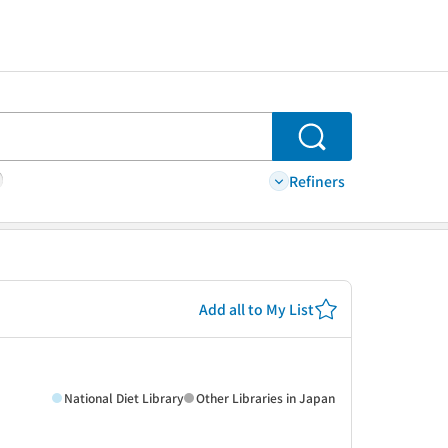
Search
Refiners
Add all to My List
National Diet Library
Other Libraries in Japan