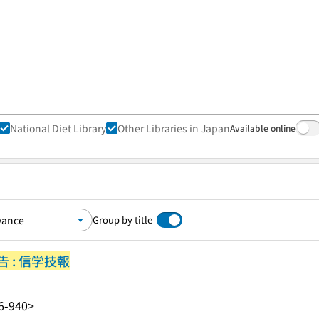
National Diet Library
Other Libraries in Japan
Available online
Group by title
 : 信学技報
6-940>