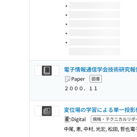
Volumes of this title
電子情報通信学会技術研究報告
Paper
図書
２０００．１１
変位場の学習による単一投影
Digital
規格・テクニカルリポ
中尾, 恵, 中村, 光宏, 松田, 哲也
電