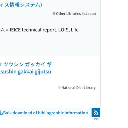
フィス情報システム)
Other Libraries in Japan
technical report. LOIS, Life
ウホウ ツウシン ガッカイ ギ
hin gakkai gijutsu
National Diet Library
Bulk download of bibliographic information
RSS
RSS