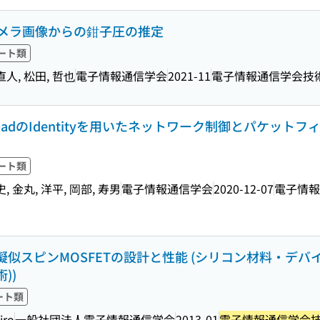
メラ画像からの鉗子圧の推定
ート類
 直人, 松田, 哲也
電子情報通信学会
2021-11
電子情報通信学会技術
oadのIdentityを用いたネットワーク制御とパケットフ
ート類
史, 金丸, 洋平, 岡部, 寿男
電子情報通信学会
2020-12-07
電子情報
似スピンMOSFETの設計と性能 (シリコン材料・デバイ
))
ート類
iro
一般社団法人電子情報通信学会
2013-01
電子情報通信学会技