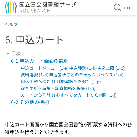
検索を開
メニ
本文へ移動
ヘルプ
6. 申込カート
目次
6-1 申込カート画面の説明
申込カートメニュー(1-a)
申込種別 (1-b)
申込上限 (1-c)
資料選択 (1-d)
申込箇所ごとのチェックボックス (1-e)
申込手続へ進む (1-f)
複写箇所を追加 (1-g)
複写箇所を編集・調査箇所を編集 (1-h)
カートから削除 (1-i)
すべてをカートから削除 (1-j)
6-2 その他の機能
申込カート画面から国立国会図書館が所蔵する資料への各
種申込を行うことができます。