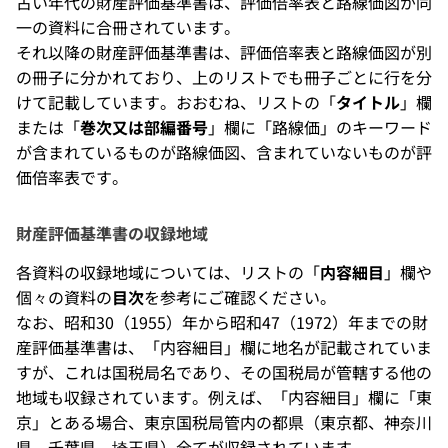
古い年代の財産評価基準書は、評価倍率表と路線価図が同
一の資料に合冊されています。
それ以降の財産評価基準書は、評価倍率表と路線価図が別
の冊子に分かれており、上のリストでも冊子ごとに行を分
けて記載しています。おおむね、リストの「
タイトル
」欄
または「
巻次又は部編番号
」欄に「路線価」のキーワード
が含まれているものが路線価図、含まれていないものが評
価倍率表です。
財産評価基準書の収録地域
各資料の収録地域については、リストの「
内容細目
」欄や
個々の資料の
目次
を参考にご確認ください。
なお、昭和30（1955）年から昭和47（1972）年までの財
産評価基準書は、「内容細目」欄に地名が記載されていま
すが、これは国税局名であり、その国税局が管轄する他の
地域も収録されています。例えば、「内容細目」欄に「東
京」とある場合、東京国税局管内の都県（東京都、神奈川
県、千葉県、埼玉県）全てが収録されています。