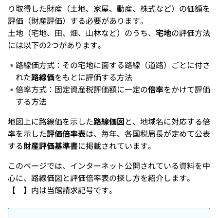
り取得した財産（土地、家屋、動産、株式など）の価額を
評価（財産評価）する必要があります。
土地（宅地、田、畑、山林など）のうち、
宅地
の評価方法
には以下の2つがあります。
路線価方式：その宅地に面する路線（道路）ごとに付さ
れた
路線価
をもとに評価する方法
倍率方式：固定資産税評価額に一定の
倍率
をかけて評価
する方法
地図上に路線価を示した
路線価図
と、地域名に対応する倍
率を示した
評価倍率表
は、毎年、各国税局長が定めて公表
する
財産評価基準書
に掲載されています。
このページでは、インターネット公開されている資料を中
心に、路線価図と評価倍率表の探し方を紹介します。
【 】内は当館請求記号です。