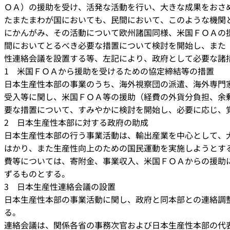
ＯＡ）の援助を受け、活発な活動を行い、大きな成果をおさ
たまたまわが国においても、民間において、このような機関
にかんがみ、その活動について欧州諸国同様、米国ＦＯＡの
間においてとるべき必要な措置について検討を開始し、また
性連絡会議を設置する等、左記により、政府として必要な諸
1 米国ＦＯＡから援助を受けるための協定締結等の措置
日本生産性本部の事業のうち、海外視察団の派遣、海外専門
受入等に関し、米国ＦＯＡ等の援助（経費の外貨分負担、余
要な措置について、すみやかに検討を開始し、必要に応じ、
2 日本生産性本部に対する政府の助成
日本生産性本部の行う事業活動は、輸出産業を中心として、
はかり、また生産性向上のための国民運動を実施しようとす
費等については、寄附金、事業収入、米国ＦＯＡからの援助
ずるものとする。
3 日本生産性連絡会議の設置
日本生産性本部の事業活動に関し、政府と同本部との連絡調
る。
連絡会議は、関係各省の事務次官および日本生産性本部の代