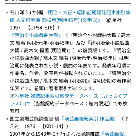
石山洋 [ほか]編
『明治・大正・昭和前期雑誌記事索引集
成 人文科学編 第42巻(明治45年) (文学 3)』
（皓星社
1997 【UP54-E16】）
『明治全小説戯曲大観』
（『明治全小説戯曲大観 / 高木
文 編著 (明治元年-明治45年)』及び『続明治全小説戯曲
大観 / 高木文 編著 (明治期)』）の複製版です。『明治全
小説戯曲大観 / 高木文 編著 (明治元年-明治45年)』は明
治期に発表された小説・戯曲の年表です。発表年月順に
作品名、作者、発表月が掲載されています。『続明治全
小説戯曲大観 / 高木文 編著 (明治期)』は明治期の著作家
年表です。巻頭に著者索引があります。
※
皓星社 雑誌記事索引集成データベース（ざっさくプ
ラス）
（当館契約データベース：館内限定）でも検
索可
国立劇場芸能調査室 編
『演芸画報総索引 作品編』
（平
凡社 1976 【KD1-14】）
1907年から1943年に刊行された演劇雑誌
『演芸画報』