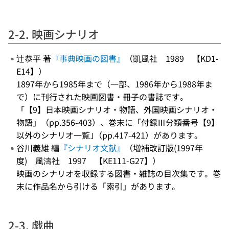
2-2. 映画シナリオ
辻恭平 著
『事典映画の図書』
（凱風社 1989 【KD1-
E14】）
1897年から1985年まで（一部、1986年から1988年ま
で）に刊行された映画図書・冊子の書誌です。
「【9】日本映画シナリオ・物語、外国映画シナリオ・
物語」（pp.356-403）、巻末に「付録Ⅲ分類番号【9】
以外のシナリオ一覧｣（pp.417-421）があります。
谷川義雄 編
『シナリオ文献』
（増補改訂版(1997年
度) 風濤社 1997 【KE111-G27】）
映画のシナリオを収録する図書・雑誌の目次集です。巻
末に作品名から引ける「索引」があります。
2-3. 戯曲