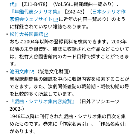
代』
【Z11-B478】（Vol.56に掲載戯曲一覧あり）、
『年鑑代表シナリオ集』
【Z42-43】（
日本シナリオ作
家協会ウェブサイト
に近年の内容一覧あり）のよう
に採録されていない雑誌もあります。
松竹大谷図書館
おもに2004年以降の登録資料を検索できます。2003年
以前の未登録資料、雑誌に収録された作品などについて
は、松竹大谷図書館内のカード目録で探すことができま
す。
池田文庫
（阪急文化財団）
宝塚歌劇関係の雑誌を中心に収録内容を検索することが
できます。また、演劇関係雑誌の戦前期・戦後初期の号
を比較的多く所蔵しています。
『戯曲・シナリオ集内容綜覧』
（日外アソシエーツ
2002-）
1946年以降に刊行された戯曲・シナリオ集の目次を集
めたものです。巻末に「作家名索引」、「作品名索引」
があります。