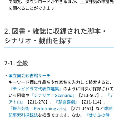
で閲覧、ダウンロードができるほか、上演許諾の申請先
を調べることができます。
2. 図書・雑誌に収録された脚本・
シナリオ・戯曲を探す
2-1. 全般
国立国会図書館サーチ
キーワード欄に作品名や作家名を入力して検索すると、
『テレビドラマ代表作選集』
のように目次が採録されて
いる図書や
『シナリオ = Scenario』
【Z13-567】、
『テ
アトロ』
【Z11-278】、
『悲劇喜劇』
【Z11-114】、
『舞台芸術 = Performing arts』
【Z71-J451】など
雑誌
記事索引採録誌
を検索できます。なお、
『せりふの時