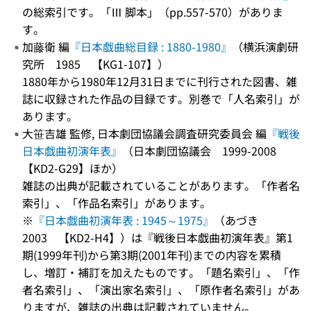
の総索引です。「Ⅲ 脚本」（pp.557-570）がありま
す。
加藤衛 編
『日本戯曲総目録 : 1880-1980』
（横浜演劇研
究所 1985 【KG1-107】）
1880年から1980年12月31日までに刊行された図書、雑
誌に収録された作品の目録です。別巻で「人名索引」が
あります。
大笹吉雄 監修, 日本劇団協議会調査研究委員会 編
『戦後
日本戯曲初演年表』
（日本劇団協議会 1999-2008
【KD2-G29】ほか）
雑誌の出典が記載されていることがあります。「作者名
索引」、「作品名索引」があります。
※
『日本戯曲初演年表 : 1945～1975』
（あづき
2003 【KD2-H4】）は『戦後日本戯曲初演年表』第1
期(1999年刊)から第3期(2001年刊)までの内容を累積
し、増訂・補訂を加えたものです。「題名索引」、「作
者名索引」、「演出家名索引」、「原作者名索引」があ
りますが、雑誌の出典は記載されていません。