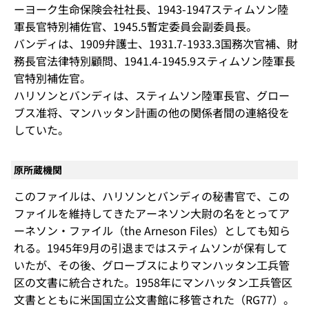
ーヨーク生命保険会社社長、1943-1947スティムソン陸
軍長官特別補佐官、1945.5暫定委員会副委員長。
バンディは、1909弁護士、1931.7-1933.3国務次官補、財
務長官法律特別顧問、1941.4-1945.9スティムソン陸軍長
官特別補佐官。
ハリソンとバンディは、スティムソン陸軍長官、グロー
ブス准将、マンハッタン計画の他の関係者間の連絡役を
していた。
原所蔵機関
このファイルは、ハリソンとバンディの秘書官で、この
ファイルを維持してきたアーネソン大尉の名をとってア
ーネソン・ファイル（the Arneson Files）としても知ら
れる。1945年9月の引退まではスティムソンが保有して
いたが、その後、グローブスによりマンハッタン工兵管
区の文書に統合された。1958年にマンハッタン工兵管区
文書とともに米国国立公文書館に移管された（RG77）。