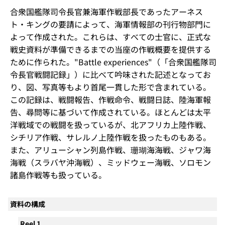
合衆国艦隊司令長官兼海軍作戦部長であったアーネス
ト・キングの要請によって、海軍情報部の刊行物部門に
よって作成された。これらは、すべての士官に、正式な
戦史資料が準備できるまでの当座の作戦概要を提供する
ために作られた。"Battle experiences"（「合衆国艦隊司
令長官戦闘記録」）に比べて吟味された記述となってお
り、図、写真等もより首尾一貫した形で含まれている。
この記録は、戦闘報告、作戦命令、戦闘日誌、陸海軍報
告、尋問等に基づいて作成されている。ほとんどは太平
洋戦域での戦闘を扱っているが、北アフリカ上陸作戦、
シチリア作戦、サレルノ上陸作戦を扱ったものもある。
また、アリューシャン列島作戦、珊瑚海海戦、ジャワ海
海戦（スラバヤ沖海戦）、ミッドウェー海戦、ソロモン
諸島作戦等も扱っている。
資料の構成
Reel 1