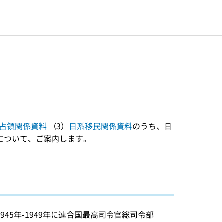
占領関係資料
（3）
日系移民関係資料
のうち、日
について、ご案内します。
45年-1949年に連合国最高司令官総司令部