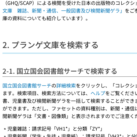
（GHQ/SCAP）による検閲を受けた日本の出版物のコレク
文庫 雑誌、新聞・通信、一般図書及び検閲新聞ゲラ」
をご
庫の資料についても紹介しています）。
2. プランゲ文庫を検索する
2-1. 国立国会図書館サーチで検索する
国立国会図書館サーチ
の
詳細検索
をクリックし、「コレクシ
ます。検索項目、検索方法については、
ヘルプ
をご覧くださ
書、児童書及び検閲新聞ゲラを一括して検索することができ
ができます。ただし、ファセットの資料種別は、新聞・通信
閲新聞ゲラは「文書・図像類」と表示されますのでご注意く
児童雑誌：請求記号「VH1*」と分類「ZY*」
児童新聞（学生・生徒・児童紙）：請求記号「VH3*」と分類