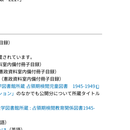
目録）
蔵されています。
料室内備付冊子目録）
憲政資料室内備付冊子目録）
引（憲政資料室内備付冊子目録）
館所蔵 占領期検閲児童図書 1945-1949
ション」
のなかでも公開分について所蔵タイトル
図書館所蔵 : 占領期検閲教育関係図書1945-
語）
n
（英語）