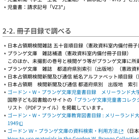
児童書：請求記号「VZ3*」
2-2. 冊子目録で調べる
日本占領期検閲雑誌 五十音順目録（憲政資料室内備付冊子
プランゲ文庫 雑誌補遺（憲政資料室内備付冊子目録）
このほか、未撮影の巻号と検閲ゲラ等がプランゲ文庫に所
プランゲ文庫 雑誌 都道府県別索引（出版地）（憲政資
日本占領期検閲新聞及び通信 紙名アルファベット順目録（
日本占領期 検閲新聞及び通信 都道府県別 出版地 索
ゴードン・W・プランゲ文庫児童書目録 メリーランド大学図書
国際子ども図書館のサイトの
「プランゲ文庫児童書コレク
リスト（PDFファイル）を掲載しています。
ゴードン・W・プランゲ文庫教育図書目録 : メリーランド大学
1949
ゴードン Ｗ・プランゲ文庫の資料検索・利用方法
（日本
How to use materials in the Gordon W. Prange Collectio