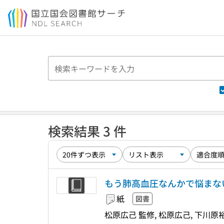
本文へ移動
検索結果 3 件
もう肺高血圧なんかで悩まない
紙
図書
松原広己 監修, 松原広己, 下川原