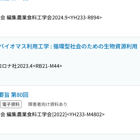
会 編集
農業食料工学会
2024.9
<YH233-R894>
イオマス利用工学 : 循環型社会のための生物資源利用
コロナ社
2023.4
<RB21-M44>
旨 第80回
電子資料
障害者向け資料あり
会 編集
農業食料工学会
[2022]
<YH233-M4802>