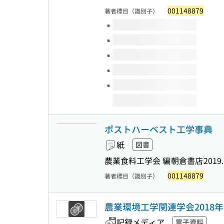
001148879
著者標目（識別子）
このタイトルの巻号
ポストハーベスト工学事典
紙
図書
農業食料工学会 編
朝倉書店
2019.
001148879
著者標目（識別子）
農業環境工学関連学会2018
記録メディア
電子資料