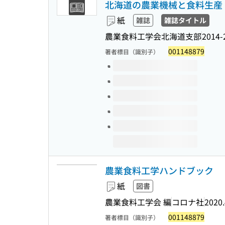
北海道の農業機械と食料生産 
紙
雑誌
雑誌タイトル
農業食料工学会北海道支部
2014-
001148879
著者標目（識別子）
このタイトルの巻号
農業食料工学ハンドブック
紙
図書
農業食料工学会 編
コロナ社
2020.
001148879
著者標目（識別子）