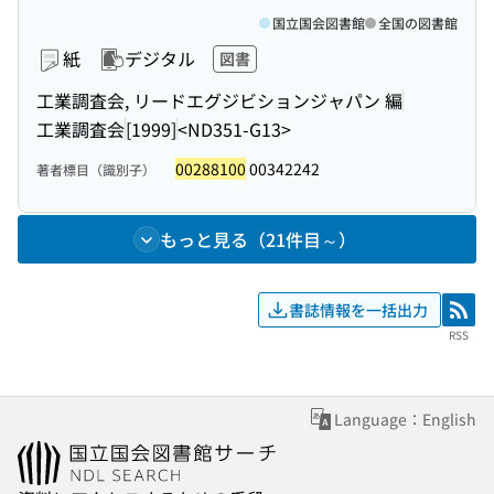
国立国会図書館
全国の図書館
紙
デジタル
図書
工業調査会, リードエグジビションジャパン 編
工業調査会
[1999]
<ND351-G13>
00288100
00342242
著者標目（識別子）
もっと見る（21件目～）
書誌情報を一括出力
RSS
RSS
Language：English