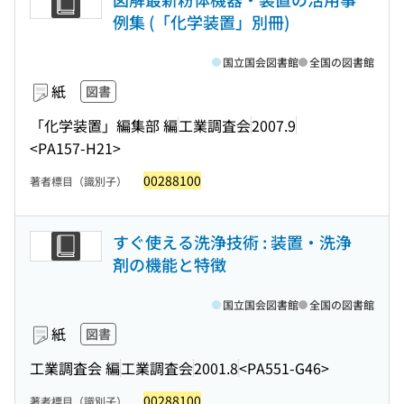
例集 (「化学装置」別冊)
国立国会図書館
全国の図書館
紙
図書
「化学装置」編集部 編
工業調査会
2007.9
<PA157-H21>
00288100
著者標目（識別子）
すぐ使える洗浄技術 : 装置・洗浄
剤の機能と特徴
国立国会図書館
全国の図書館
紙
図書
工業調査会 編
工業調査会
2001.8
<PA551-G46>
00288100
著者標目（識別子）