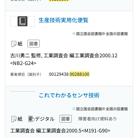
生産技術実用化便覧
国立国会図書館
全国の図書館
紙
図書
古川勇二 監修, 工業調査会 編
工業調査会
2000.12
<NB2-G24>
00129438
00288100
著者標目（識別子）
これでわかるセンサ技術
国立国会図書館
全国の図書館
紙
デジタル
図書
障害者向け資料あり
工業調査会 編
工業調査会
2000.5
<M191-G90>