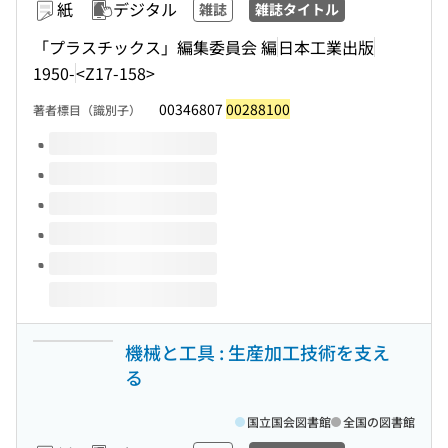
紙
デジタル
雑誌
雑誌タイトル
「プラスチックス」編集委員会 編
日本工業出版
1950-
<Z17-158>
00346807
00288100
著者標目（識別子）
このタイトルの巻号
機械と工具 : 生産加工技術を支え
る
国立国会図書館
全国の図書館