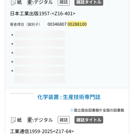
紙
デジタル
雑誌
雑誌タイトル
日本工業出版
1957-
<Z16-401>
00346807
00288100
著者標目（識別子）
このタイトルの巻号
化学装置 : 生産技術専門誌
国立国会図書館
全国の図書館
紙
デジタル
雑誌
雑誌タイトル
工業通信
1959-2025
<Z17-64>