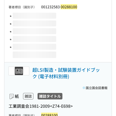
001232583
00288100
著者標目（識別子）
このタイトルの巻号
超LSI製造・試験装置ガイドブッ
ク (電子材料別冊)
国立国会図書館
紙
雑誌
雑誌タイトル
工業調査会
1981-2009
<Z74-E698>
00288100
著者標目（識別子）