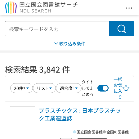
メニ
本文へ移動
検索
絞り込み条件
検索結果 3,842 件
一括
タイト
お気
ルでま
に入
とめる
り
プラスチックス : 日本プラスチッ
ク工業連盟誌
国立国会図書館
全国の図書館