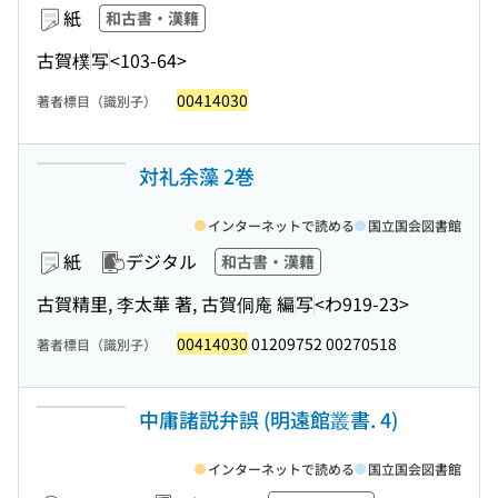
紙
和古書・漢籍
古賀樸
写
<103-64>
00414030
著者標目（識別子）
対礼余藻 2巻
インターネットで読める
国立国会図書館
紙
デジタル
和古書・漢籍
古賀精里, 李太華 著, 古賀侗庵 編
写
<わ919-23>
00414030
01209752 00270518
著者標目（識別子）
中庸諸説弁誤 (明遠館叢書. 4)
インターネットで読める
国立国会図書館