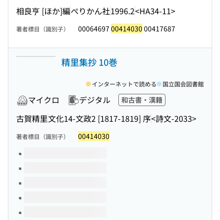
相良亨 [ほか]編
ぺりかん社
1996.2
<HA34-11>
00064697
00414030
00417687
著者標目（識別子）
精里集抄 10巻
インターネットで読める
国立国会図書館
マイクロ
デジタル
和古書・漢籍
古賀精里
文化14-文政2 [1817-1819] 序
<詩文-2033>
00414030
著者標目（識別子）
このタイトルの巻号