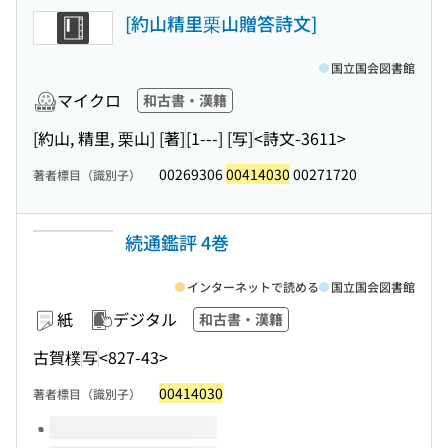
[約山精里栗山贈答詩文]
国立国会図書館
マイクロ
和古書・漢籍
[約山, 精里, 栗山] [著]
[1---] [写]
<詩文-3611>
00269306
00414030
00271720
著者標目（識別子）
続通鑑評 4巻
インターネットで読める
国立国会図書館
紙
デジタル
和古書・漢籍
古賀樸
写
<827-43>
00414030
著者標目（識別子）
このタイトルの巻号