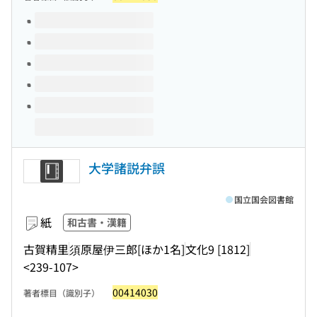
このタイトルの巻号
大学諸説弁誤
国立国会図書館
紙
和古書・漢籍
古賀精里
須原屋伊三郎[ほか1名]
文化9 [1812]
<239-107>
00414030
著者標目（識別子）