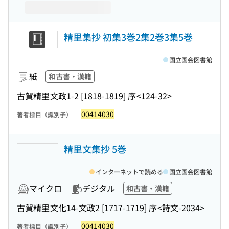
精里集抄 初集3巻2集2巻3集5巻
国立国会図書館
紙
和古書・漢籍
古賀精里
文政1-2 [1818-1819] 序
<124-32>
00414030
著者標目（識別子）
精里文集抄 5巻
インターネットで読める
国立国会図書館
マイクロ
デジタル
和古書・漢籍
古賀精里
文化14-文政2 [1717-1719] 序
<詩文-2034>
00414030
著者標目（識別子）