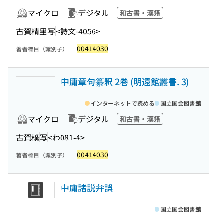
マイクロ
デジタル
和古書・漢籍
古賀精里
写
<詩文-4056>
00414030
著者標目（識別子）
中庸章句纂釈 2巻 (明遠館叢書. 3)
インターネットで読める
国立国会図書館
マイクロ
デジタル
和古書・漢籍
古賀樸
写
<わ081-4>
00414030
著者標目（識別子）
中庸諸説弁誤
国立国会図書館