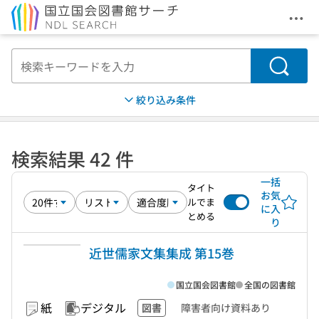
メニ
本文へ移動
検索
絞り込み条件
検索結果 42 件
一括
タイト
お気
ルでま
に入
とめる
り
近世儒家文集集成 第15巻
国立国会図書館
全国の図書館
紙
デジタル
図書
障害者向け資料あり