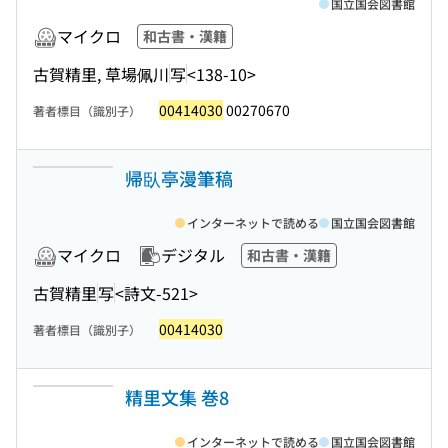
国立国会図書館
マイクロ
和古書・漢籍
古賀精里, 草場佩川
写
<138-10>
00414030
00270670
著者標目（識別子）
帰臥亭漫筆稿
インターネットで読める
国立国会図書館
マイクロ
デジタル
和古書・漢籍
古賀精里
写
<詩文-521>
00414030
著者標目（識別子）
精里文集 巻8
インターネットで読める
国立国会図書館