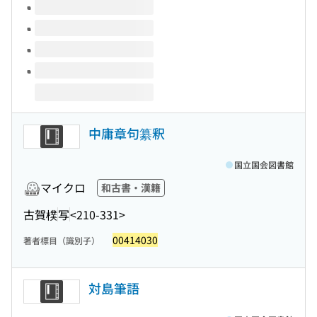
中庸章句纂釈
国立国会図書館
マイクロ
和古書・漢籍
古賀樸
写
<210-331>
00414030
著者標目（識別子）
対島筆語