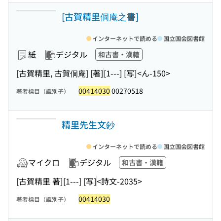
[古賀精里侗庵之書]
インターネットで読める
国立国会図書館
紙
デジタル
和古書・漢籍
[古賀精里, 古賀侗庵] [著]
[1---] [写]
<ん-150>
00414030
00270518
著者標目（識別子）
精里先生文鈔
インターネットで読める
国立国会図書館
マイクロ
デジタル
和古書・漢籍
[古賀精里 著]
[1---] [写]
<詩文-2035>
00414030
著者標目（識別子）