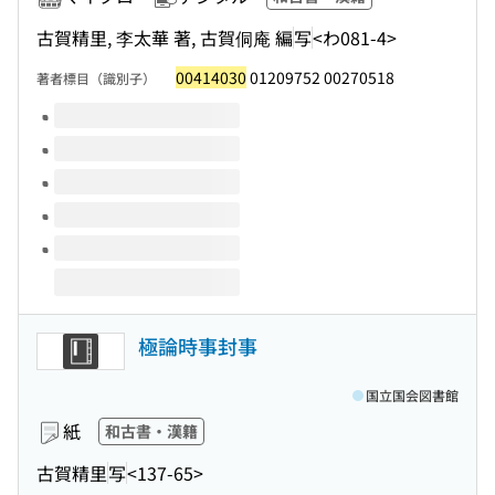
古賀精里, 李太華 著, 古賀侗庵 編
写
<わ081-4>
00414030
01209752 00270518
著者標目（識別子）
このタイトルの巻号
極論時事封事
国立国会図書館
紙
和古書・漢籍
古賀精里
写
<137-65>