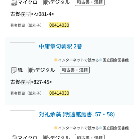
マイクロ
デジタル
和古書・漢籍
古賀樸
写
<わ081-4>
00414030
著者標目（識別子）
中庸章句纂釈 2巻
インターネットで読める
国立国会図書館
紙
デジタル
和古書・漢籍
古賀樸
写
<827-45>
00414030
著者標目（識別子）
対礼余藻 (明遠館叢書. 57・58)
インターネットで読める
国立国会図書館
マイクロ
デジタル
和古書・漢籍