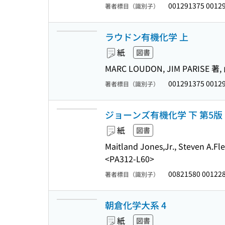
001291375 0012
著者標目（識別子）
ラウドン有機化学 上
紙
図書
MARC LOUDON, JIM PARIS
001291375 0012
著者標目（識別子）
ジョーンズ有機化学 下 第5版
紙
図書
Maitland Jones,Jr., Ste
<PA312-L60>
00821580 00122
著者標目（識別子）
朝倉化学大系 4
紙
図書