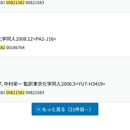
581
00821582
00821583
化学同人
2008.12
<PA2-J16>
582
00186764
, 中村栄一 監訳
東京化学同人
2006.3
<YU7-H3419>
581
00821582
00821583
もっと見る（21件目～）