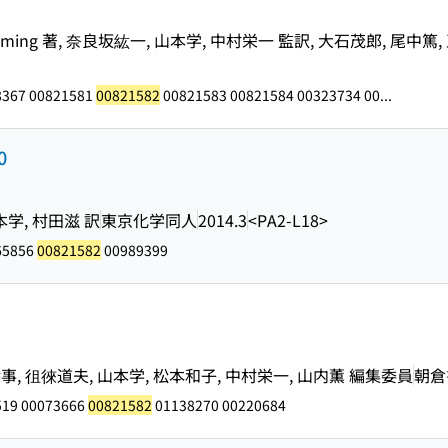
ven A.Fleming 著, 奈良坂紘一, 山本学, 中村栄一 監訳, 大石茂郎, 尾
8367 00821581
00821582
00821583 00821584 00323734 00...
0
, 山本学, 村田滋 訳
東京化学同人
2014.3
<PA2-L18>
65856
00821582
00989399
, 徂徠道夫, 山本学, 松本和子, 中村栄一, 山内薫 編集委員
朝倉
519 00073666
00821582
01138270 00220684