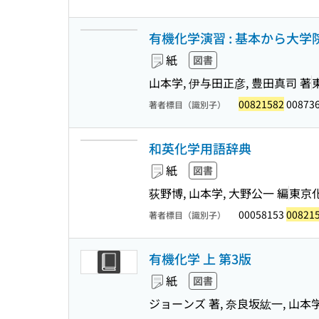
有機化学演習 : 基本から大
紙
図書
山本学, 伊与田正彦, 豊田真司 著
00821582
008736
著者標目（識別子）
和英化学用語辞典
紙
図書
荻野博, 山本学, 大野公一 編
東京
00058153
00821
著者標目（識別子）
有機化学 上 第3版
紙
図書
ジョーンズ 著, 奈良坂紘一, 山本学