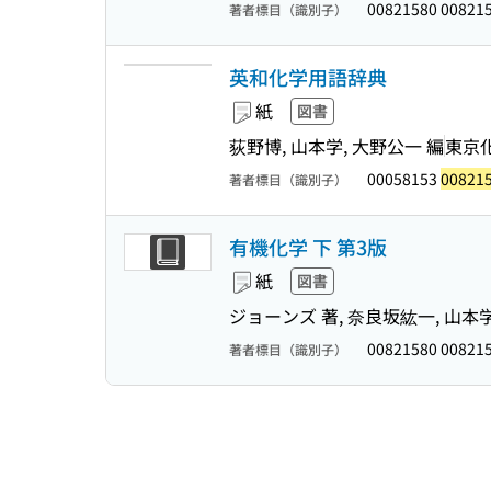
00821580 00821
著者標目（識別子）
英和化学用語辞典
紙
図書
荻野博, 山本学, 大野公一 編
東京
00058153
00821
著者標目（識別子）
有機化学 下 第3版
紙
図書
ジョーンズ 著, 奈良坂紘一, 山本学
00821580 00821
著者標目（識別子）