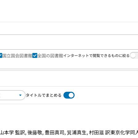
国立国会図書館
全国の図書館
インターネットで閲覧できるものに絞る
タイトルでまとめる
E 著, 山本学 監訳, 後藤敬, 豊田真司, 箕浦真生, 村田滋 訳
東京化学同