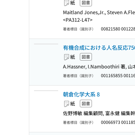
紙
図書
Maitland Jones,Jr., Ste
<PA312-L47>
00821580 00122
著者標目（識別子）
有機合成における人名反応75
紙
図書
A.Hassner, I.Namboothiri 著
001165855 0011
著者標目（識別子）
朝倉化学大系 8
紙
図書
佐野博敏 編集顧問, 富永健 編集幹事
00066973 00118
著者標目（識別子）