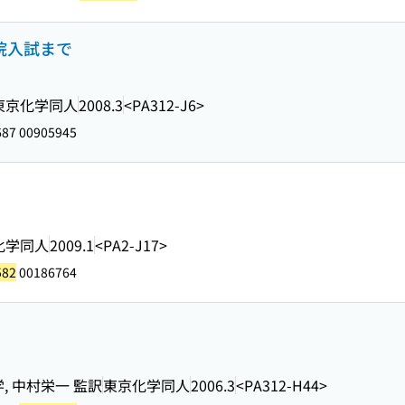
学院入試まで
東京化学同人
2008.3
<PA312-J6>
87 00905945
化学同人
2009.1
<PA2-J17>
582
00186764
, 中村栄一 監訳
東京化学同人
2006.3
<PA312-H44>