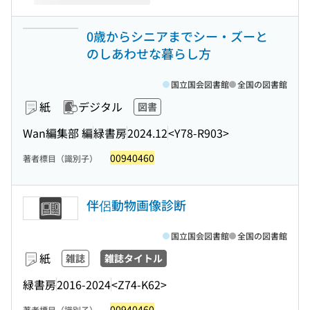
0歳からシニアまでシー・ズーと
のしあわせな暮らし方
国立国会図書館
全国の図書館
紙
デジタル
図書
Wan編集部 編
緑書房
2024.12
<Y78-R903>
00940460
著者標目（識別子）
伴侶動物画像診断
国立国会図書館
全国の図書館
紙
雑誌
雑誌タイトル
緑書房
2016-2024
<Z74-K62>
00940460
著者標目（識別子）