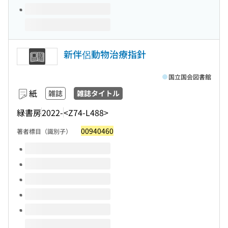
新伴侶動物治療指針
国立国会図書館
紙
雑誌
雑誌タイトル
緑書房
2022-
<Z74-L488>
00940460
著者標目（識別子）
このタイトルの巻号