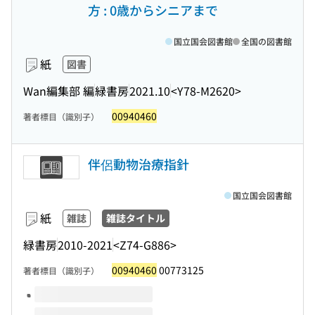
方 : 0歳からシニアまで
国立国会図書館
全国の図書館
紙
図書
Wan編集部 編
緑書房
2021.10
<Y78-M2620>
00940460
著者標目（識別子）
伴侶動物治療指針
国立国会図書館
紙
雑誌
雑誌タイトル
緑書房
2010-2021
<Z74-G886>
00940460
00773125
著者標目（識別子）
このタイトルの巻号