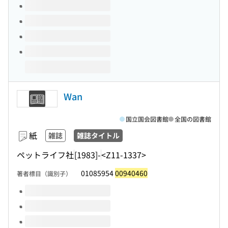
Wan
国立国会図書館
全国の図書館
紙
雑誌
雑誌タイトル
ペットライフ社
[1983]-
<Z11-1337>
01085954
00940460
著者標目（識別子）
このタイトルの巻号