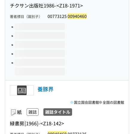
チクサン出版社
1986-
<Z18-1971>
00773125
00940460
著者標目（識別子）
このタイトルの巻号
養豚界
国立国会図書館
全国の図書館
紙
雑誌
雑誌タイトル
緑書房
[1966]-
<Z18-142>