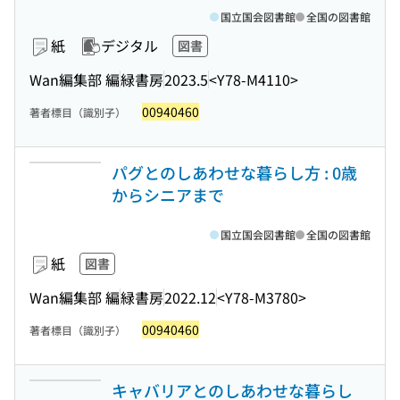
国立国会図書館
全国の図書館
紙
デジタル
図書
Wan編集部 編
緑書房
2023.5
<Y78-M4110>
00940460
著者標目（識別子）
パグとのしあわせな暮らし方 : 0歳
からシニアまで
国立国会図書館
全国の図書館
紙
図書
Wan編集部 編
緑書房
2022.12
<Y78-M3780>
00940460
著者標目（識別子）
キャバリアとのしあわせな暮らし