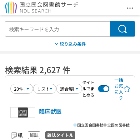
メニ
本文へ移動
検索
絞り込み条件
検索結果 2,627 件
一括
タイト
お気
ルでま
に入
とめる
り
臨床獣医
国立国会図書館
全国の図書館
紙
雑誌
雑誌タイトル