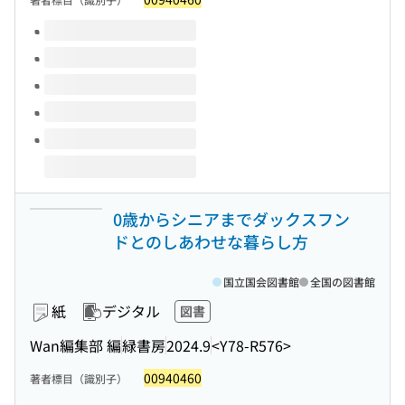
このタイトルの巻号
0歳からシニアまでダックスフン
ドとのしあわせな暮らし方
国立国会図書館
全国の図書館
紙
デジタル
図書
Wan編集部 編
緑書房
2024.9
<Y78-R576>
00940460
著者標目（識別子）