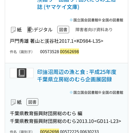
誌 (ヤマケイ文庫)
国立国会図書館
全国の図書館
紙
デジタル
図書
障害者向け資料あり
戸門秀雄 著
山と溪谷社
2017.1
<KD984-L35>
00573528
00562698
件名（識別子）
印旛沼周辺の漁と食 : 平成25年度
千葉県立房総のむら企画展図録
国立国会図書館
全国の図書館
紙
図書
千葉県教育振興財団房総のむら 編
千葉県教育振興財団房総のむら
2013.10
<GD11-L23>
00562698
00572225 00630233
件名（識別子）