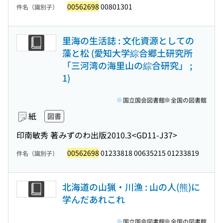
00562698
00801301
件名（識別子）
里海の生活誌 : 文化資源としての
藻と松 (愛知大学綜合郷土研究所
「三河湾の海里山の綜合研究」 ;
1)
国立国会図書館
全国の図書館
紙
図書
印南敏秀 著
みずのわ出版
2010.3
<GD11-J37>
00562698
01233818 00635215 01233819
件名（識別子）
北海道の山猟・川漁 : 山の人(熊)に
学んだあれこれ
国立国会図書館
全国の図書館