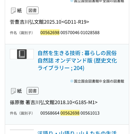
国立国会図書館
全国の図書館
紙
図書
菅豊
吉川弘文館
2025.10
<GD11-R19>
00562698
00570046 01028588
件名（識別子）
自然を生きる技術 : 暮らしの民俗
自然誌 オンデマンド版 (歴史文化
ライブラリー ; 204)
国立国会図書館
全国の図書館
紙
図書
篠原徹 著
吉川弘文館
2018.10
<G185-M1>
00568664
00562698
00561013
件名（識別子）
溪語り・山語り : 山人たちの生活