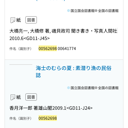
国立国会図書館
全国の図書館
紙
図書
大橋亮一, 大橋修 著, 磯貝政司 聞き書き・写真
人間社
2010.6
<GD11-J45>
00562698
00641774
件名（識別子）
海士のむらの夏 : 素潜り漁の民俗
誌
国立国会図書館
全国の図書館
紙
図書
香月洋一郎 著
雄山閣
2009.1
<GD11-J24>
00562698
件名（識別子）