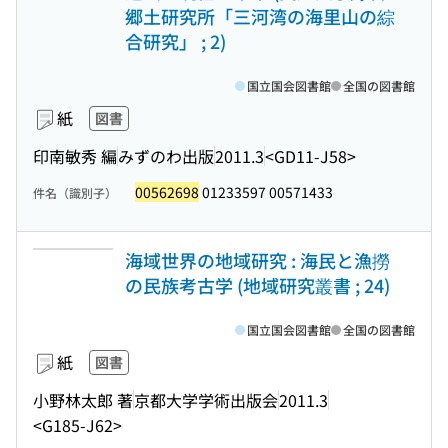
郷土研究所「三河湾の海里山の綜
合研究」 ; 2)
国立国会図書館
全国の図書館
紙
図書
印南敏秀 編
みずのわ出版
2011.3
<GD11-J58>
00562698
01233597 00571433
件名（識別子）
海域世界の地域研究 : 海民と漁撈
の民族考古学 (地域研究叢書 ; 24)
国立国会図書館
全国の図書館
紙
図書
小野林太郎 著
京都大学学術出版会
2011.3
<G185-J62>