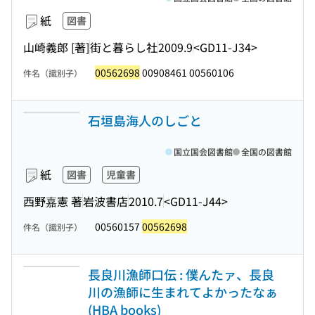
紙
図書
山崎義郎 [著]
街と暮らし社
2009.9
<GD11-J34>
00562698
00908461 00560106
件名（識別子）
石垣島海人のしごと
国立国会図書館
全国の図書館
紙
図書
児童書
西野嘉憲 著
岩波書店
2010.7
<GD11-J44>
00560157
00562698
件名（識別子）
長良川漁師口伝 : 僕んたァ、長良
川の漁師に生まれてよかったなぁ
(HBA books)