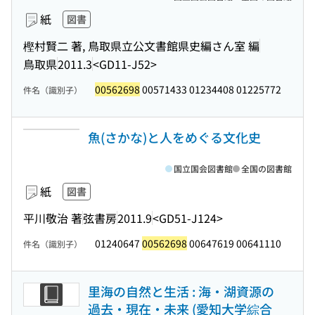
紙
図書
樫村賢二 著, 鳥取県立公文書館県史編さん室 編
鳥取県
2011.3
<GD11-J52>
00562698
00571433 01234408 01225772
件名（識別子）
魚(さかな)と人をめぐる文化史
国立国会図書館
全国の図書館
紙
図書
平川敬治 著
弦書房
2011.9
<GD51-J124>
01240647
00562698
00647619 00641110
件名（識別子）
里海の自然と生活 : 海・湖資源の
過去・現在・未来 (愛知大学綜合