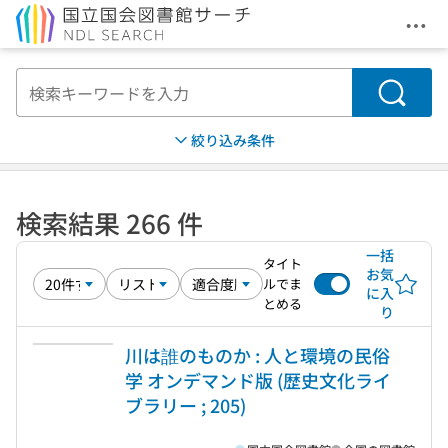
メニ
本文へ移動
検索
絞り込み条件
検索結果 266 件
一括
タイト
お気
ルでま
に入
とめる
り
川は誰のものか : 人と環境の民俗
学 オンデマンド版 (歴史文化ライ
ブラリー ; 205)