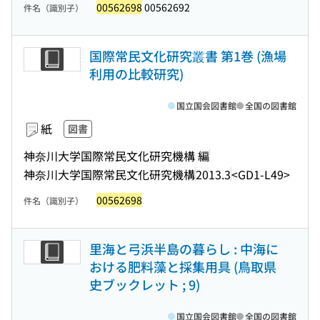
00562698
00562692
件名（識別子）
国際常民文化研究叢書 第1巻 (漁場
利用の比較研究)
国立国会図書館
全国の図書館
紙
図書
神奈川大学国際常民文化研究機構 編
神奈川大学国際常民文化研究機構
2013.3
<GD1-L49>
00562698
件名（識別子）
里海と弓浜半島の暮らし : 中海に
おける肥料藻と採集用具 (鳥取県
史ブックレット ; 9)
国立国会図書館
全国の図書館