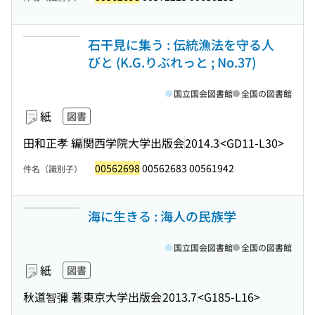
石干見に集う : 伝統漁法を守る人
びと (K.G.りぶれっと ; No.37)
国立国会図書館
全国の図書館
紙
図書
田和正孝 編
関西学院大学出版会
2014.3
<GD11-L30>
00562698
00562683 00561942
件名（識別子）
海に生きる : 海人の民族学
国立国会図書館
全国の図書館
紙
図書
秋道智彌 著
東京大学出版会
2013.7
<G185-L16>