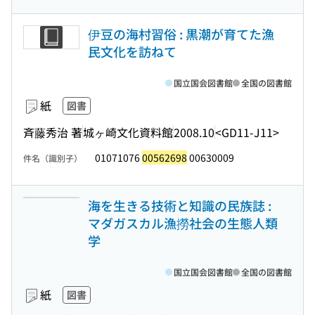
伊豆の海村習俗 : 黒潮が育てた漁
民文化を訪ねて
国立国会図書館
全国の図書館
紙
図書
斉藤秀治 著
城ヶ崎文化資料館
2008.10
<GD11-J11>
01071076
00562698
00630009
件名（識別子）
海を生きる技術と知識の民族誌 :
マダガスカル漁撈社会の生態人類
学
国立国会図書館
全国の図書館
紙
図書