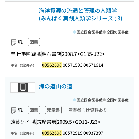
海洋資源の流通と管理の人類学
(みんぱく実践人類学シリーズ ; 3)
国立国会図書館
全国の図書館
紙
図書
岸上伸啓 編著
明石書店
2008.7
<G185-J22>
00562698
00571593 00571614
件名（識別子）
海の道山の道
国立国会図書館
全国の図書館
紙
図書
児童書
障害者向け資料あり
遠藤ケイ 著
筑摩書房
2009.5
<GD11-J23>
00562698
00572919 00937397
件名（識別子）