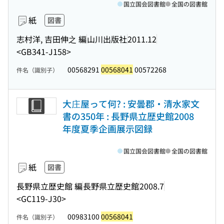
国立国会図書館
全国の図書館
紙
図書
志村洋, 吉田伸之 編
山川出版社
2011.12
<GB341-J158>
00568291
00568041
00572268
件名（識別子）
大庄屋って何? : 安曇郡・清水家文
書の350年 : 長野県立歴史館2008
年度夏季企画展示図録
国立国会図書館
全国の図書館
紙
図書
長野県立歴史館 編
長野県立歴史館
2008.7
<GC119-J30>
00983100
00568041
件名（識別子）