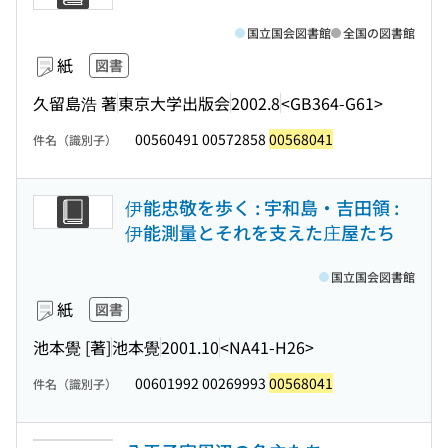
国立国会図書館
全国の図書館
紙
図書
久留島浩 著
東京大学出版会
2002.8
<GB364-G61>
00560491 00572858
00568041
件名（識別子）
伊能忠敬を歩く : 宇和島・吉田領 :
伊能測量とそれを支えた庄屋たち
国立国会図書館
紙
図書
池本覺 [著]
池本覺
2001.10
<NA41-H26>
00601992 00269993
00568041
件名（識別子）