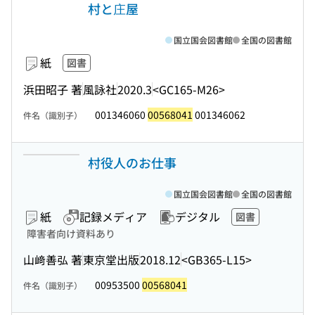
村と庄屋
国立国会図書館
全国の図書館
紙
図書
浜田昭子 著
風詠社
2020.3
<GC165-M26>
001346060
00568041
001346062
件名（識別子）
村役人のお仕事
国立国会図書館
全国の図書館
紙
記録メディア
デジタル
図書
障害者向け資料あり
山﨑善弘 著
東京堂出版
2018.12
<GB365-L15>
00953500
00568041
件名（識別子）