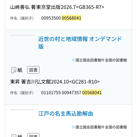
山﨑善弘 著
東京堂出版
2026.7
<GB365-R7>
00953500
00568041
件名（識別子）
近世の村と地域情報 オンデマンド
版
国立国会図書館
全国の図書館
紙
図書
東昇 著
吉川弘文館
2024.10
<GC281-R10>
01101755 00947357
00568041
件名（識別子）
江戸の名主馬込勘解由
国立国会図書館
全国の図書館
紙
図書