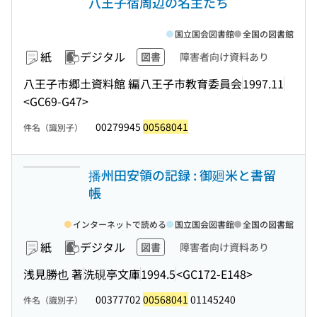
八王子宿周辺の名主たち
国立国会図書館
全国の図書館
紙
デジタル
図書
障害者向け資料あり
八王子市郷土資料館 編
八王子市教育委員会
1997.11
<GC69-G47>
00279945
00568041
件名（識別子）
播州田安領の記録 : 御廻米と書留
帳
インターネットで読める
国立国会図書館
全国の図書館
紙
デジタル
図書
障害者向け資料あり
浅見勝也 著
洗硯亭文庫
1994.5
<GC172-E148>
00377702
00568041
01145240
件名（識別子）