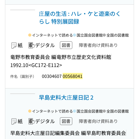
庄屋の生活 : ハレ・ケと遊楽のく
らし 特別展図録
インターネットで読める
国立国会図書館
全国の図書館
紙
デジタル
図書
障害者向け資料あり
竜野市教育委員会 編
竜野市立歴史文化資料館
1992.10
<GC172-E112>
00304607
00568041
件名（識別子）
早島史料大庄屋日記 2
インターネットで読める
国立国会図書館
全国の図書館
紙
デジタル
図書
障害者向け資料あり
早島史料大庄屋日記編集委員会 編
早島町教育委員会