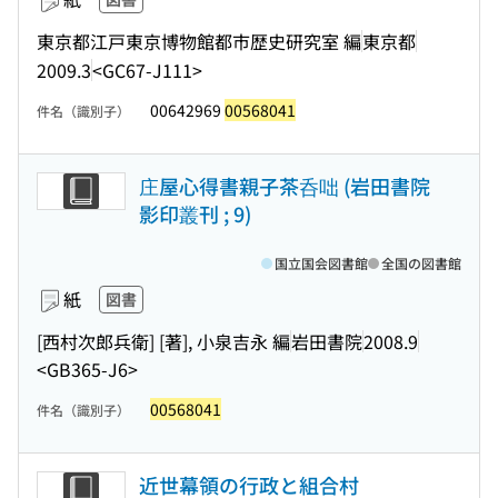
東京都江戸東京博物館都市歴史研究室 編
東京都
2009.3
<GC67-J111>
00642969
00568041
件名（識別子）
庄屋心得書親子茶呑咄 (岩田書院
影印叢刊 ; 9)
国立国会図書館
全国の図書館
紙
図書
[西村次郎兵衛] [著], 小泉吉永 編
岩田書院
2008.9
<GB365-J6>
00568041
件名（識別子）
近世幕領の行政と組合村