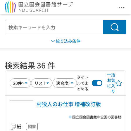
メニ
本文へ移動
検索
絞り込み条件
検索結果 36 件
一括
タイト
お気
ルでま
に入
とめる
り
村役人のお仕事 増補改訂版
国立国会図書館
全国の図書館
紙
図書