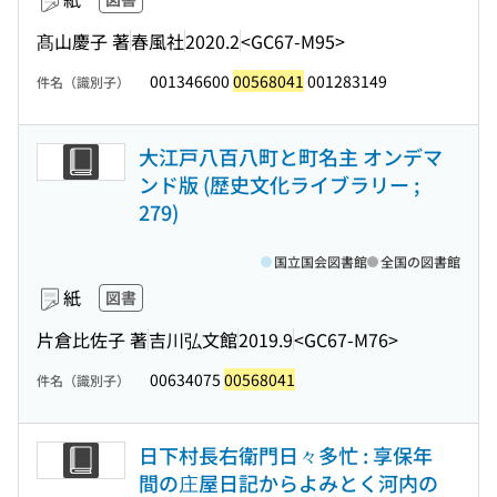
髙山慶子 著
春風社
2020.2
<GC67-M95>
001346600
00568041
001283149
件名（識別子）
大江戸八百八町と町名主 オンデマ
ンド版 (歴史文化ライブラリー ;
279)
国立国会図書館
全国の図書館
紙
図書
片倉比佐子 著
吉川弘文館
2019.9
<GC67-M76>
00634075
00568041
件名（識別子）
日下村長右衛門日々多忙 : 享保年
間の庄屋日記からよみとく河内の