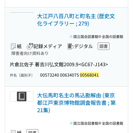
大江戸八百八町と町名主 (歴史文
化ライブラリー ; 279)
国立国会図書館
全国の図書館
紙
記録メディア
デジタル
図書
障害者向け資料あり
片倉比佐子 著
吉川弘文館
2009.9
<GC67-J143>
00573240 00634075
00568041
件名（識別子）
大伝馬町名主の馬込勘解由 (東京
都江戸東京博物館調査報告書 ; 第
21集)
国立国会図書館
全国の図書館
紙
図書