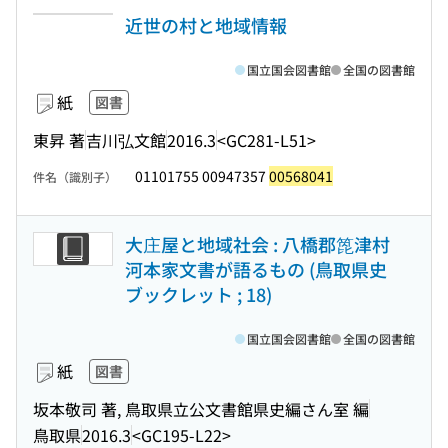
近世の村と地域情報
国立国会図書館
全国の図書館
紙
図書
東昇 著
吉川弘文館
2016.3
<GC281-L51>
01101755 00947357
00568041
件名（識別子）
大庄屋と地域社会 : 八橋郡箆津村
河本家文書が語るもの (鳥取県史
ブックレット ; 18)
国立国会図書館
全国の図書館
紙
図書
坂本敬司 著, 鳥取県立公文書館県史編さん室 編
鳥取県
2016.3
<GC195-L22>