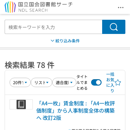
メニ
本文へ移動
検索
絞り込み条件
検索結果 78 件
一括
タイト
お気
ルでま
に入
とめる
り
「A4一枚」賃金制度 : 「A4一枚評
価制度」から人事制度全体の構築
へ 改訂2版