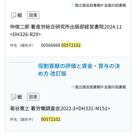
国立国会図書館
全国の図書館
紙
図書
仲俊二郎 著
産労総合研究所出版部経営書院
2024.11
<DH326-R29>
00566868
00572102
件名（識別子）
役割貢献の評価と賃金・賞与の決
め方 改訂版
国立国会図書館
全国の図書館
紙
図書
菊谷寛之 著
労働調査会
2022.3
<DH331-M151>
00572102
件名（識別子）