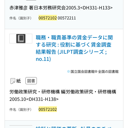
赤津雅彦 著
日本労務研究会
2005.3
<DH331-H133>
00572102
00572211
件名（識別子）
職務・職責基準の賃金データに関
する研究 : 役割に基づく賃金調査
結果報告 (JILPT調査シリーズ ;
no.11)
国立国会図書館
全国の図書館
紙
図書
労働政策研究・研修機構 編
労働政策研究・研修機構
2005.10
<DH331-H138>
00572102
件名（識別子）