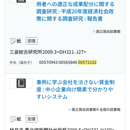
用者への適正な成果配分に関する
調査研究 : 平成20年度経済社会政
策に関する調査研究 : 報告書
国立国会図書館
紙
図書
三菱総合研究所
2009.3
<DH321-J27>
00570943 00565840
00572102
件名（識別子）
事例に学ぶ会社を潰さない賃金制
度 : 中小企業向け簡素で分かりや
すいシステム
国立国会図書館
全国の図書館
紙
図書
林良彦 著
北國新聞社出版局
2006.5
<DH331-H160>