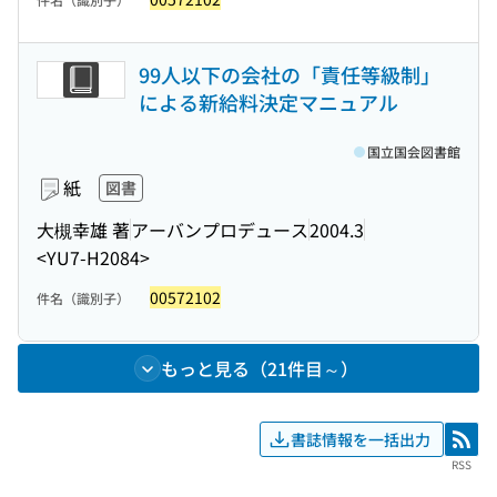
99人以下の会社の「責任等級制」
による新給料決定マニュアル
国立国会図書館
紙
図書
大槻幸雄 著
アーバンプロデュース
2004.3
<YU7-H2084>
00572102
件名（識別子）
もっと見る（21件目～）
書誌情報を一括出力
RSS
RSS