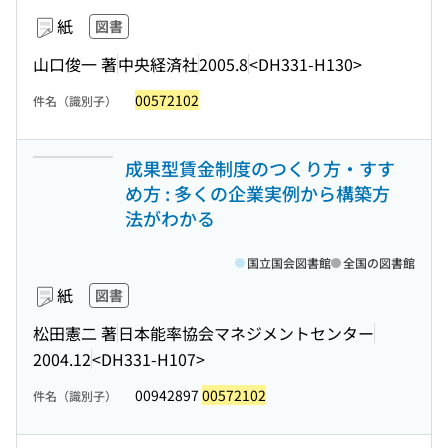
紙
図書
山口俊一 著
中央経済社
2005.8
<DH331-H130>
00572102
件名（識別子）
成果型賃金制度のつくり方・すす
め方 : 多くの企業実例から構築方
法がわかる
国立国会図書館
全国の図書館
紙
図書
松田憲二 著
日本能率協会マネジメントセンター
2004.12
<DH331-H107>
00942897
00572102
件名（識別子）