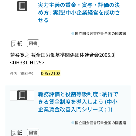
実力主義の賃金・賞与・評価の決
め方 : 実践!中小企業経営を成功さ
せる
国立国会図書館
全国の図書館
紙
図書
菊谷寛之 著
全国労働基準関係団体連合会
2005.3
<DH331-H125>
00572102
件名（識別子）
職務評価と役割等級制度 : 納得で
きる賃金制度を導入しよう (中小
企業賃金改善入門シリーズ ; 1)
国立国会図書館
全国の図書館
紙
図書