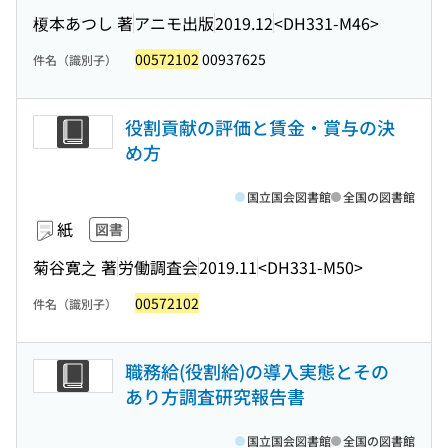
榎本あつし 著
アニモ出版
2019.12
<DH331-M46>
00572102
00937625
件名（識別子）
役割貢献の評価と賃金・賞与の決
め方
国立国会図書館
全国の図書館
紙
図書
菊谷寛之 著
労働調査会
2019.11
<DH331-M50>
00572102
件名（識別子）
職務給(役割給)の導入実態とその
あり方調査研究報告書
国立国会図書館
全国の図書館