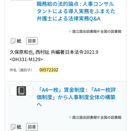
職務給の法的論点 : 人事コンサル
タントによる導入実務をふまえた
弁護士による法律実務Q&A
国立国会図書館
全国の図書館
紙
図書
久保原和也, 西村聡 共編著
日本法令
2021.9
<DH331-M129>
00572102
件名（識別子）
「A4一枚」賃金制度 : 「A4一枚評
価制度」から人事制度全体の構築
へ
国立国会図書館
全国の図書館
紙
図書