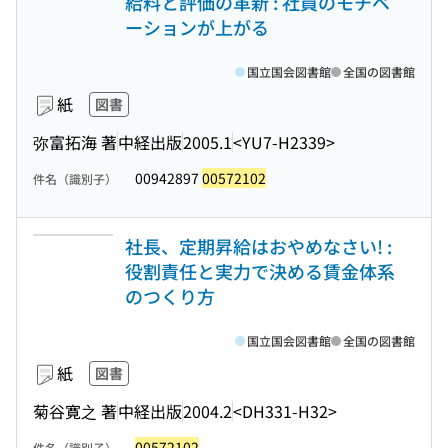
給料と評価の革新 : 社員のモチベ
ーションが上がる
国立国会図書館
全国の図書館
紙
図書
弥富拓海 著
中経出版
2005.1
<YU7-H2339>
00942897
00572102
件名（識別子）
社長、定期昇給はおやめなさい! :
役割責任と実力で決める賃金体系
のつくり方
国立国会図書館
全国の図書館
紙
図書
菊谷寛之 著
中経出版
2004.2
<DH331-H32>
00572102
件名（識別子）