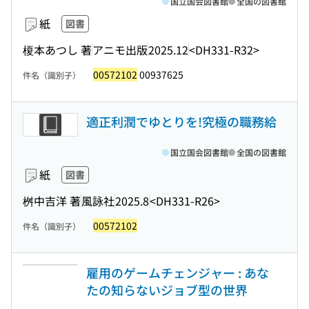
国立国会図書館
全国の図書館
紙
図書
榎本あつし 著
アニモ出版
2025.12
<DH331-R32>
00572102
00937625
件名（識別子）
適正利潤でゆとりを!究極の職務給
国立国会図書館
全国の図書館
紙
図書
桝中吉洋 著
風詠社
2025.8
<DH331-R26>
00572102
件名（識別子）
雇用のゲームチェンジャー : あな
たの知らないジョブ型の世界