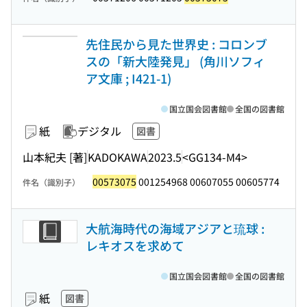
先住民から見た世界史 : コロンブ
スの「新大陸発見」 (角川ソフィ
ア文庫 ; I421-1)
国立国会図書館
全国の図書館
紙
デジタル
図書
山本紀夫 [著]
KADOKAWA
2023.5
<GG134-M4>
00573075
001254968 00607055 00605774
件名（識別子）
大航海時代の海域アジアと琉球 :
レキオスを求めて
国立国会図書館
全国の図書館
紙
図書