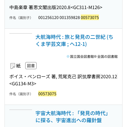
中島楽章 著
思文閣出版
2020.8
<GC311-M126>
001256120 001359828
00573075
件名（識別子）
大航海時代 : 旅と発見の二世紀 (ち
くま学芸文庫 ; ヘ12-1)
国立国会図書館
全国の図書館
紙
図書
ボイス・ペンローズ 著, 荒尾克己 訳
筑摩書房
2020.12
<GG134-M3>
00573075
件名（識別子）
宇宙大航海時代 : 「発見の時代」
に探る、宇宙進出への羅針盤