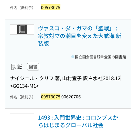
00573075
件名（識別子）
ヴァスコ・ダ・ガマの「聖戦」 :
宗教対立の潮目を変えた大航海 新
装版
国立国会図書館
全国の図書館
紙
図書
ナイジェル・クリフ 著, 山村宜子 訳
白水社
2018.12
<GG134-M1>
00573075
00620706
件名（識別子）
1493 : 入門世界史 : コロンブスか
らはじまるグローバル社会