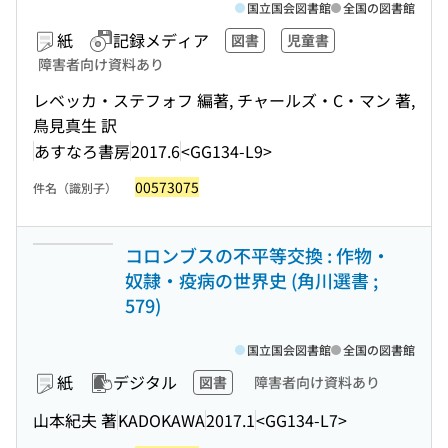
国立国会図書館
全国の図書館
紙
記録メディア
図書
児童書
障害者向け資料あり
レベッカ・ステフォフ 編著, チャールズ・C・マン 著,
鳥見真生 訳
あすなろ書房
2017.6
<GG134-L9>
00573075
件名（識別子）
コロンブスの不平等交換 : 作物・
奴隷・疫病の世界史 (角川選書 ;
579)
国立国会図書館
全国の図書館
紙
デジタル
図書
障害者向け資料あり
山本紀夫 著
KADOKAWA
2017.1
<GG134-L7>