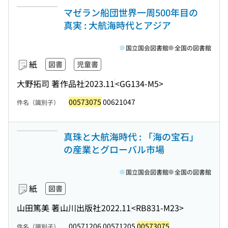
マゼラン船団世界一周500年目の
真実 : 大航海時代とアジア
国立国会図書館
全国の図書館
紙
図書
児童書
大野拓司 著
作品社
2023.11
<GG134-M5>
00573075
00621047
件名（識別子）
真珠と大航海時代 : 「海の宝石」
の産業とグローバル市場
国立国会図書館
全国の図書館
紙
図書
山田篤美 著
山川出版社
2022.11
<RB831-M23>
00571206 00571205
00573075
件名（識別子）