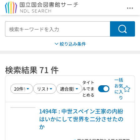
メニ
本文へ移動
検索
絞り込み条件
検索結果 71 件
一括
タイト
お気
ルでま
に入
とめる
り
1494年 : 中世スペイン王家の内紛
はいかにして世界を二分させたの
か