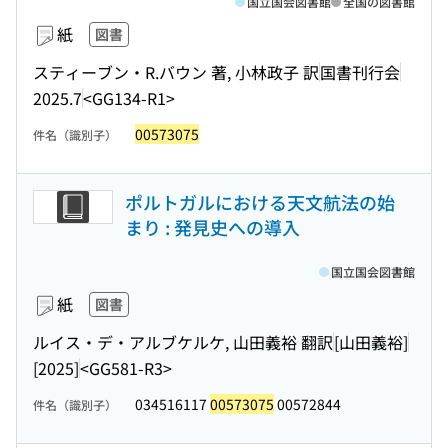
国立国会図書館
全国の図書館
紙
図書
スティーブン・R.バウン 著, 小林政子 訳
国書刊行会
2025.7
<GG134-R1>
00573075
件名（識別子）
ポルトガルにおける天文航法の始
まり : 発見史への導入
国立国会図書館
紙
図書
ルイス・デ・アルブケルケ, 山田義裕 翻訳
[山田義裕]
[2025]
<GG581-R3>
034516117
00573075
00572844
件名（識別子）