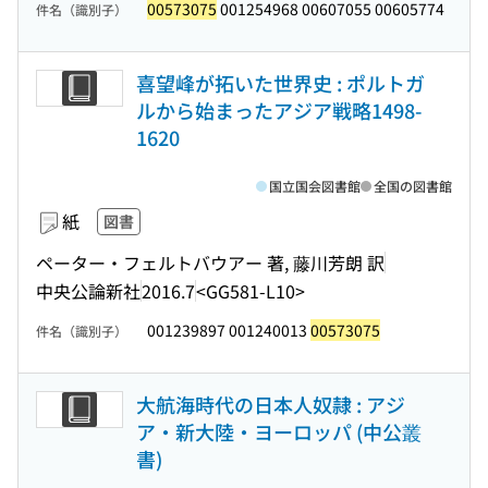
00573075
001254968 00607055 00605774
件名（識別子）
喜望峰が拓いた世界史 : ポルトガ
ルから始まったアジア戦略1498-
1620
国立国会図書館
全国の図書館
紙
図書
ペーター・フェルトバウアー 著, 藤川芳朗 訳
中央公論新社
2016.7
<GG581-L10>
001239897 001240013
00573075
件名（識別子）
大航海時代の日本人奴隷 : アジ
ア・新大陸・ヨーロッパ (中公叢
書)