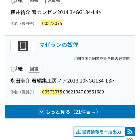
紙
図書
児童書
横井祐介 著
カンゼン
2014.3
<GG134-L4>
00573075
件名（識別子）
マゼランの奴僕
国立国会図書館
全国の図書館
紙
図書
永田圭介 著
編集工房ノア
2013.10
<GG134-L3>
00573075
00621047 00561689
件名（識別子）
もっと見る（21件目～）
書誌情報を一括出力
RSS
RSS