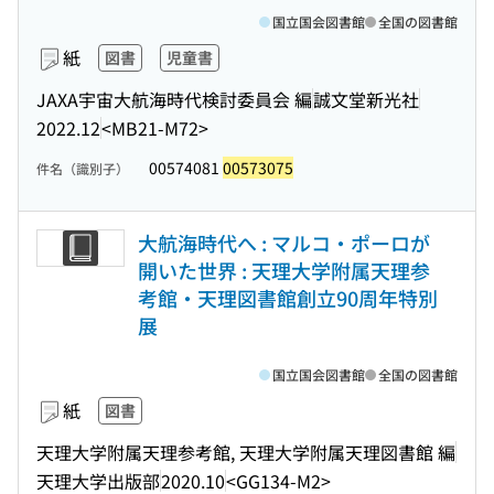
国立国会図書館
全国の図書館
紙
図書
児童書
JAXA宇宙大航海時代検討委員会 編
誠文堂新光社
2022.12
<MB21-M72>
00574081
00573075
件名（識別子）
大航海時代へ : マルコ・ポーロが
開いた世界 : 天理大学附属天理参
考館・天理図書館創立90周年特別
展
国立国会図書館
全国の図書館
紙
図書
天理大学附属天理参考館, 天理大学附属天理図書館 編
天理大学出版部
2020.10
<GG134-M2>