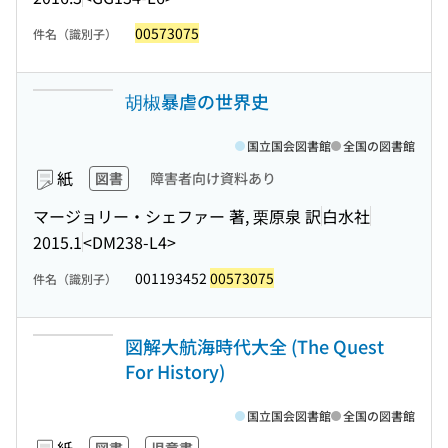
00573075
件名（識別子）
胡椒暴虐の世界史
国立国会図書館
全国の図書館
紙
図書
障害者向け資料あり
マージョリー・シェファー 著, 栗原泉 訳
白水社
2015.1
<DM238-L4>
001193452
00573075
件名（識別子）
図解大航海時代大全 (The Quest
For History)
国立国会図書館
全国の図書館