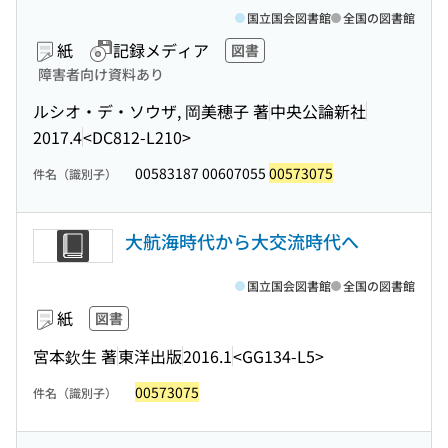
国立国会図書館
全国の図書館
紙
記録メディア
図書
障害者向け資料あり
ルシオ・デ・ソウザ, 岡美穂子 著
中央公論新社
2017.4
<DC812-L210>
00583187 00607055
00573075
件名（識別子）
大航海時代から大交流時代へ
国立国会図書館
全国の図書館
紙
図書
宮本欽生 著
東洋出版
2016.1
<GG134-L5>
00573075
件名（識別子）