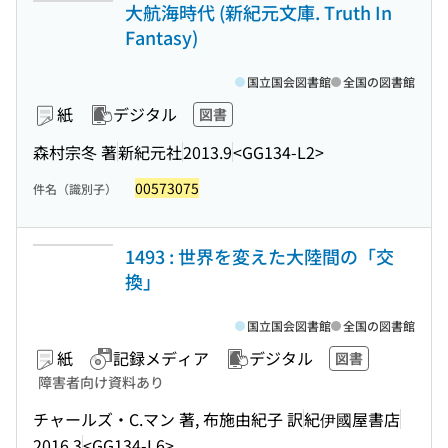
大航海時代 (新紀元文庫. Truth In
Fantasy)
国立国会図書館
全国の図書館
紙
デジタル
図書
森村宗冬 著
新紀元社
2013.9
<GG134-L2>
00573075
件名（識別子）
1493 : 世界を変えた大陸間の「交
換」
国立国会図書館
全国の図書館
紙
記録メディア
デジタル
図書
障害者向け資料あり
チャールズ・C.マン 著, 布施由紀子 訳
紀伊國屋書店
2016.3
<GG134-L6>