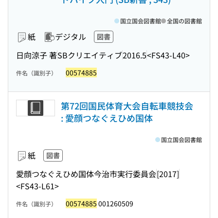
国立国会図書館
全国の図書館
紙
デジタル
図書
日向涼子 著
SBクリエイティブ
2016.5
<FS43-L40>
00574885
件名（識別子）
第72回国民体育大会自転車競技会
: 愛顔つなぐえひめ国体
国立国会図書館
紙
図書
愛顔つなぐえひめ国体今治市実行委員会
[2017]
<FS43-L61>
00574885
001260509
件名（識別子）