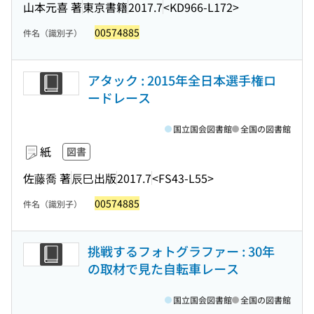
山本元喜 著
東京書籍
2017.7
<KD966-L172>
00574885
件名（識別子）
アタック : 2015年全日本選手権ロ
ードレース
国立国会図書館
全国の図書館
紙
図書
佐藤喬 著
辰巳出版
2017.7
<FS43-L55>
00574885
件名（識別子）
挑戦するフォトグラファー : 30年
の取材で見た自転車レース
国立国会図書館
全国の図書館