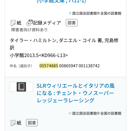
(小学館文庫 ; ハ11-1)
国立国会図書館
全国の図書館
紙
記録メディア
図書
障害者向け資料あり
タイラー・ハミルトン, ダニエル・コイル 著, 児島修
訳
小学館
2013.5
<KD966-L13>
00574885
00865947 001138742
件名（識別子）
SLRウィリエールとイタリアの風
になる : チェント・ウノスーパー
レッジェーラレーシング
国立国会図書館
全国の図書館
紙
図書