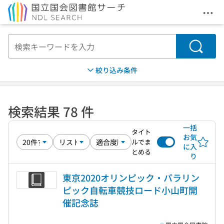
メニ
本文へ移動
検索
絞り込み条件
検索結果 78 件
一括
タイト
お気
ルでま
に入
とめる
り
東京2020オリンピック・パラリン
ピック自転車競技ロード小山町開
催記念誌