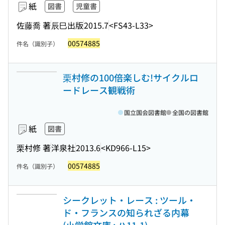
紙
図書
児童書
佐藤喬 著
辰巳出版
2015.7
<FS43-L33>
00574885
件名（識別子）
栗村修の100倍楽しむ!サイクルロ
ードレース観戦術
国立国会図書館
全国の図書館
紙
図書
栗村修 著
洋泉社
2013.6
<KD966-L15>
00574885
件名（識別子）
シークレット・レース : ツール・
ド・フランスの知られざる内幕