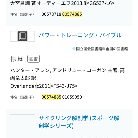
大宮昌訓 著
オーディーエフ
2013.8
<GG537-L6>
00578718
00574885
件名（識別子）
パワー・トレーニング・バイブル
国立国会図書館
全国の図書館
紙
図書
ハンター・アレン, アンドリュー・コーガン 共著, 髙
嶋竜太郎 訳
Overlander
c2011
<FS43-J75>
00574885
01059050
件名（識別子）
サイクリング解剖学 (スポーツ解
剖学シリーズ)