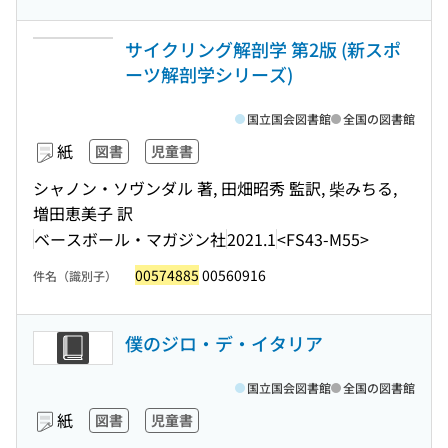
サイクリング解剖学 第2版 (新スポ
ーツ解剖学シリーズ)
国立国会図書館
全国の図書館
紙
図書
児童書
シャノン・ソヴンダル 著, 田畑昭秀 監訳, 柴みちる,
増田恵美子 訳
ベースボール・マガジン社
2021.1
<FS43-M55>
00574885
00560916
件名（識別子）
僕のジロ・デ・イタリア
国立国会図書館
全国の図書館
紙
図書
児童書