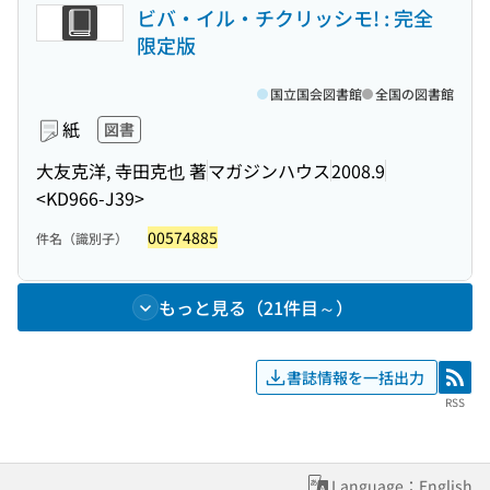
ビバ・イル・チクリッシモ! : 完全
限定版
国立国会図書館
全国の図書館
紙
図書
大友克洋, 寺田克也 著
マガジンハウス
2008.9
<KD966-J39>
00574885
件名（識別子）
もっと見る（21件目～）
書誌情報を一括出力
RSS
RSS
Language：English