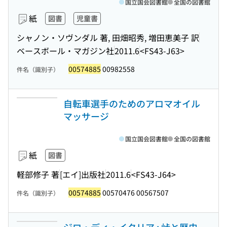
国立国会図書館
全国の図書館
紙
図書
児童書
シャノン・ソヴンダル 著, 田畑昭秀, 増田恵美子 訳
ベースボール・マガジン社
2011.6
<FS43-J63>
00574885
00982558
件名（識別子）
自転車選手のためのアロマオイル
マッサージ
国立国会図書館
全国の図書館
紙
図書
軽部修子 著
[エイ]出版社
2011.6
<FS43-J64>
00574885
00570476 00567507
件名（識別子）