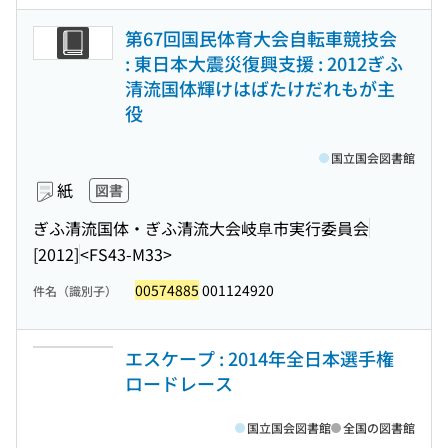
第67回国民体育大会自転車競技会
: 東日本大震災復興支援 : 2012ぎふ
清流国体輝けはばたけだれもが主
役
国立国会図書館
紙
図書
ぎふ清流国体・ぎふ清流大会岐阜市実行委員会
[2012]
<FS43-M33>
00574885
001124920
件名（識別子）
エスケープ : 2014年全日本選手権
ロードレース
国立国会図書館
全国の図書館