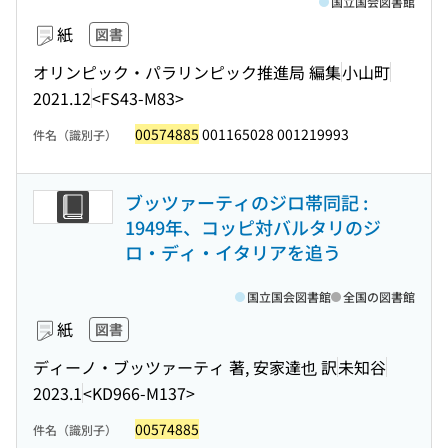
国立国会図書館
紙
図書
オリンピック・パラリンピック推進局 編集
小山町
2021.12
<FS43-M83>
00574885
001165028 001219993
件名（識別子）
ブッツァーティのジロ帯同記 :
1949年、コッピ対バルタリのジ
ロ・ディ・イタリアを追う
国立国会図書館
全国の図書館
紙
図書
ディーノ・ブッツァーティ 著, 安家達也 訳
未知谷
2023.1
<KD966-M137>
00574885
件名（識別子）