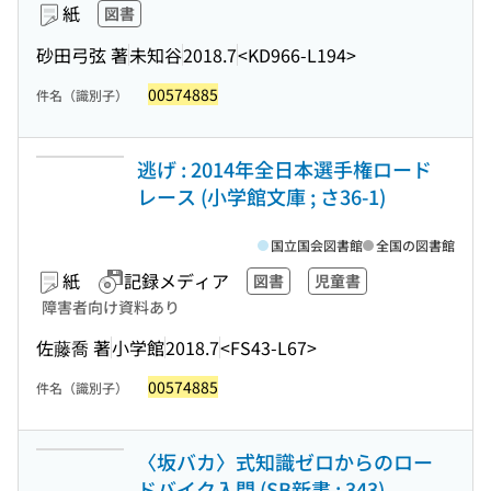
紙
図書
砂田弓弦 著
未知谷
2018.7
<KD966-L194>
00574885
件名（識別子）
逃げ : 2014年全日本選手権ロード
レース (小学館文庫 ; さ36-1)
国立国会図書館
全国の図書館
紙
記録メディア
図書
児童書
障害者向け資料あり
佐藤喬 著
小学館
2018.7
<FS43-L67>
00574885
件名（識別子）
〈坂バカ〉式知識ゼロからのロー
ドバイク入門 (SB新書 ; 343)