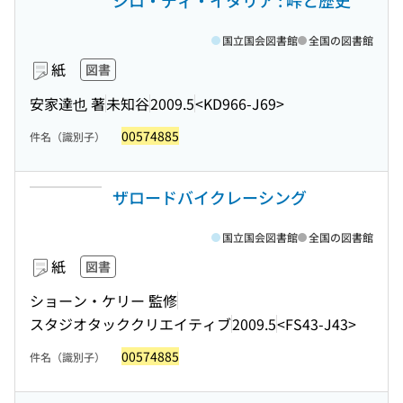
ジロ・ディ・イタリア : 峠と歴史
国立国会図書館
全国の図書館
紙
図書
安家達也 著
未知谷
2009.5
<KD966-J69>
00574885
件名（識別子）
ザロードバイクレーシング
国立国会図書館
全国の図書館
紙
図書
ショーン・ケリー 監修
スタジオタッククリエイティブ
2009.5
<FS43-J43>
00574885
件名（識別子）