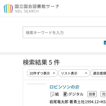
本文へ移動
検索結果 5 件
ロビンソンの砦
紙
デジタル
図書
児
岩尾竜太郎 著
青土社
1994.12
<KS