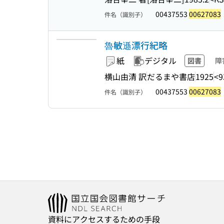
00437553
00627083
件名（識別子）
魯敏遜漂行紀略
紙
デジタル
図書
障
横山由清 訳
だるまや書店
1925
<9
00437553
00627083
件名（識別子）
資料にアクセスするための手段