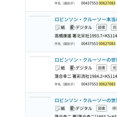
00437553
00627083
件名（識別子）
ロビンソン・クルーソー本当
紙
デジタル
図書
児
高橋康雄 著
北宋社
1993.7
<KS114
00437553
00627083
件名（識別子）
ロビンソン・クルーソーの世
紙
デジタル
図書
児
落合幸二 著
彩流社
1984.2
<KS114
00437553
00627083
件名（識別子）
ロビンソン・クルーソーの世
紙
デジタル
図書
障
落合幸二 著
[落合幸二]
1983.2
<KS