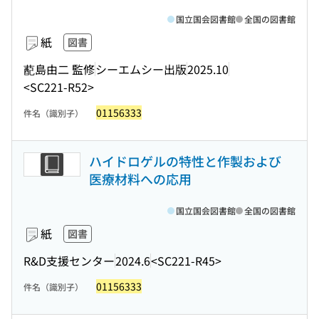
国立国会図書館
全国の図書館
紙
図書
蓜島由二 監修
シーエムシー出版
2025.10
<SC221-R52>
01156333
件名（識別子）
ハイドロゲルの特性と作製および
医療材料への応用
国立国会図書館
全国の図書館
紙
図書
R&D支援センター
2024.6
<SC221-R45>
01156333
件名（識別子）