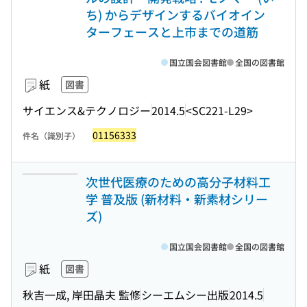
ち) からデザインするバイオイン
ターフェースと上市までの道筋
国立国会図書館
全国の図書館
紙
図書
サイエンス&テクノロジー
2014.5
<SC221-L29>
01156333
件名（識別子）
次世代医療のための高分子材料工
学 普及版 (新材料・新素材シリー
ズ)
国立国会図書館
全国の図書館
紙
図書
秋吉一成, 岸田晶夫 監修
シーエムシー出版
2014.5