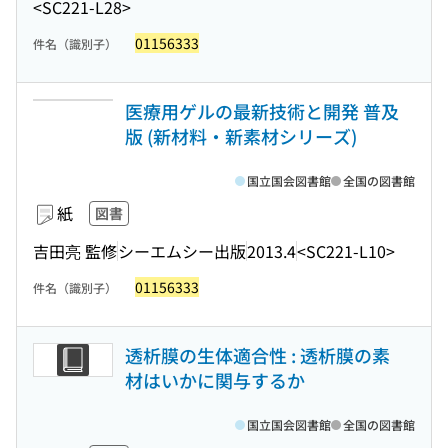
<SC221-L28>
01156333
件名（識別子）
医療用ゲルの最新技術と開発 普及
版 (新材料・新素材シリーズ)
国立国会図書館
全国の図書館
紙
図書
吉田亮 監修
シーエムシー出版
2013.4
<SC221-L10>
01156333
件名（識別子）
透析膜の生体適合性 : 透析膜の素
材はいかに関与するか
国立国会図書館
全国の図書館