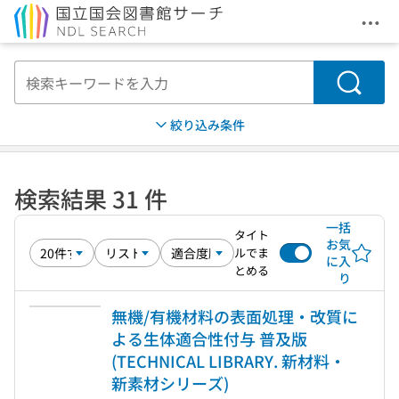
メニ
本文へ移動
検索
絞り込み条件
検索結果 31 件
一括
タイト
お気
ルでま
に入
とめる
り
無機/有機材料の表面処理・改質に
よる生体適合性付与 普及版
(TECHNICAL LIBRARY. 新材料・
新素材シリーズ)