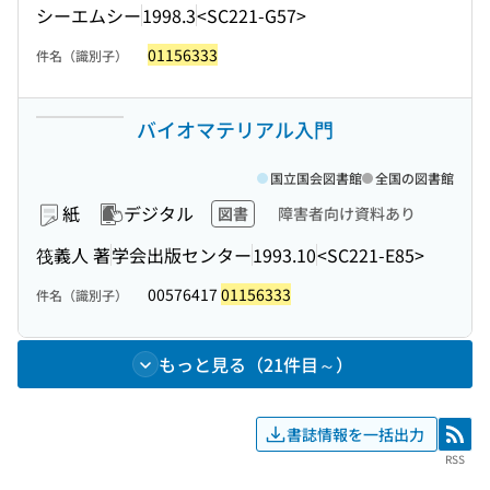
シーエムシー
1998.3
<SC221-G57>
01156333
件名（識別子）
バイオマテリアル入門
国立国会図書館
全国の図書館
紙
デジタル
図書
障害者向け資料あり
筏義人 著
学会出版センター
1993.10
<SC221-E85>
00576417
01156333
件名（識別子）
もっと見る（21件目～）
書誌情報を一括出力
RSS
RSS