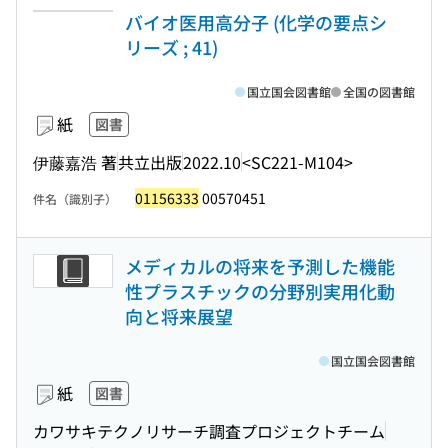
バイオ医用高分子 (化学の要点シ
リーズ ; 41)
国立国会図書館
全国の図書館
紙
図書
伊藤嘉浩 著
共立出版
2022.10
<SC221-M104>
01156333
00570451
件名（識別子）
メディカルの将来を予測した機能
性プラスチックの分野別実用化動
向と将来展望
国立国会図書館
紙
図書
カワサキテクノリサーチ調査プロジェクトチーム