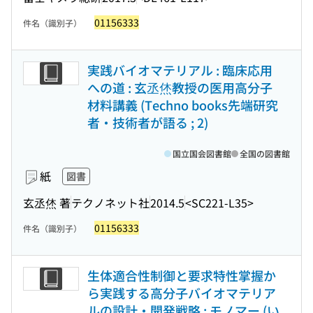
01156333
件名（識別子）
実践バイオマテリアル : 臨床応用
への道 : 玄丞烋教授の医用高分子
材料講義 (Techno books先端研究
者・技術者が語る ; 2)
国立国会図書館
全国の図書館
紙
図書
玄丞烋 著
テクノネット社
2014.5
<SC221-L35>
01156333
件名（識別子）
生体適合性制御と要求特性掌握か
ら実践する高分子バイオマテリア
ルの設計・開発戦略 : モノマー (い