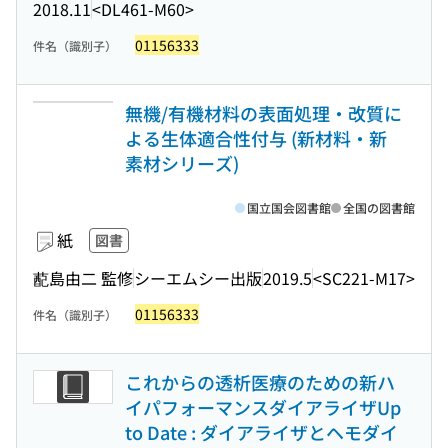
2018.11
<DL461-M60>
01156333
件名（識別子）
無機/有機材料の表面処理・改質に
よる生体適合性付与 (新材料・新
素材シリーズ)
国立国会図書館
全国の図書館
紙
図書
蓜島由二 監修
シーエムシー出版
2019.5
<SC221-M17>
01156333
件名（識別子）
これからの透析医療のための新ハ
イパフォーマンスダイアライザUp
to Date : ダイアライザとヘモダイ