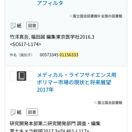
アフィルタ
国立国会図書館
全国の図書館
紙
図書
竹澤真吾, 福田誠 編集
東京医学社
2016.3
<SC617-L174>
00573345
01156333
件名（識別子）
メディカル・ライフサイエンス用
ポリマー市場の現状と将来展望
2017年
国立国会図書館
紙
図書
研究開発本部第二研究開発部門 調査・編集
富士キメラ総研
2017.3
<DL461-L117>