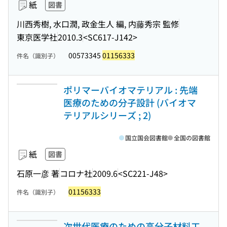
紙
図書
川西秀樹, 水口潤, 政金生人 編, 内藤秀宗 監修
東京医学社
2010.3
<SC617-J142>
00573345
01156333
件名（識別子）
ポリマーバイオマテリアル : 先端
医療のための分子設計 (バイオマ
テリアルシリーズ ; 2)
国立国会図書館
全国の図書館
紙
図書
石原一彦 著
コロナ社
2009.6
<SC221-J48>
01156333
件名（識別子）
次世代医療のための高分子材料工