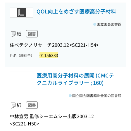
QOL向上をめざす医療高分子材料
国立国会図書館
紙
図書
住ベテクノリサーチ
2003.12
<SC221-H54>
01156333
件名（識別子）
医療用高分子材料の展開 (CMCテ
クニカルライブラリー ; 160)
国立国会図書館
全国の図書館
紙
図書
中林宣男 監修
シーエムシー出版
2003.12
<SC221-H50>