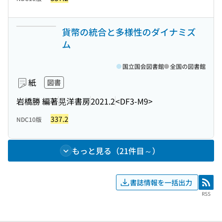
貨幣の統合と多様性のダイナミズ
ム
国立国会図書館
全国の図書館
紙
図書
岩橋勝 編著
晃洋書房
2021.2
<DF3-M9>
337.2
NDC10版
もっと見る（21件目～）
書誌情報を一括出力
RSS
RSS