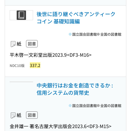
後世に語り継ぐべきアンティーク
コイン 基礎知識編
国立国会図書館
全国の図書館
紙
図書
平木啓一
文彩堂出版
2023.9
<DF3-M16>
337.2
NDC10版
中央銀行はお金を創造できるか :
信用システムの貨幣史
国立国会図書館
全国の図書館
紙
図書
金井雄一 著
名古屋大学出版会
2023.6
<DF3-M15>