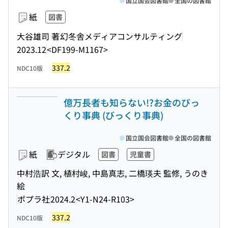
国立国会図書館
全国の図書館
紙
図書
大谷雄司 著
幻冬舎メディアコンサルティング
2023.12
<DF199-M1167>
337.2
NDC10版
億万長者も知らない!?お金のびっ
くり事典 (びっくり事典)
国立国会図書館
全国の図書館
紙
デジタル
図書
児童書
中村浩訳 文, 植村峻, 中島真志, 二橋瑛夫 監修, うのき
絵
ポプラ社
2024.2
<Y1-N24-R103>
337.2
NDC10版