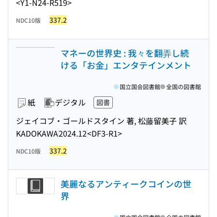
<Y1-N24-R519>
337.2
NDC10版
マネーの世界史 : 我々を翻弄し続
ける「お金」エンタテインメント
国立国会図書館
全国の図書館
紙
デジタル
図書
ジェイコブ・ゴールドスタイン 著, 松藤留美子 訳
KADOKAWA
2024.12
<DF3-R1>
337.2
NDC10版
美麗なるアンティークコインの世
界