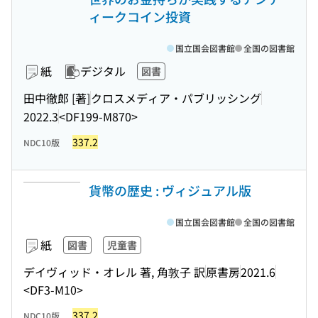
ィークコイン投資
国立国会図書館
全国の図書館
紙
デジタル
図書
田中徹郎 [著]
クロスメディア・パブリッシング
2022.3
<DF199-M870>
337.2
NDC10版
貨幣の歴史 : ヴィジュアル版
国立国会図書館
全国の図書館
紙
図書
児童書
デイヴィッド・オレル 著, 角敦子 訳
原書房
2021.6
<DF3-M10>
337.2
NDC10版