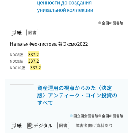
ценности до создания
уникальной коллекции
全国の図書館
紙
図書
НатальяФеоктистова 著
Эксмо
2022
337.2
NDC8版
337.2
NDC9版
337.2
NDC10版
資産運用の視点からみた〈決定
版〉アンティーク・コイン投資の
すべて
国立国会図書館
全国の図書館
紙
デジタル
図書
障害者向け資料あり