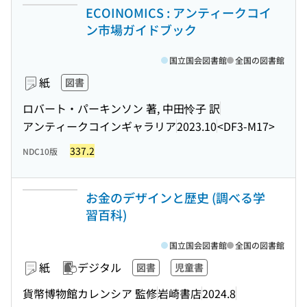
ECOINOMICS : アンティークコイ
ン市場ガイドブック
国立国会図書館
全国の図書館
紙
図書
ロバート・パーキンソン 著, 中田怜子 訳
アンティークコインギャラリア
2023.10
<DF3-M17>
337.2
NDC10版
お金のデザインと歴史 (調べる学
習百科)
国立国会図書館
全国の図書館
紙
デジタル
図書
児童書
貨幣博物館カレンシア 監修
岩崎書店
2024.8