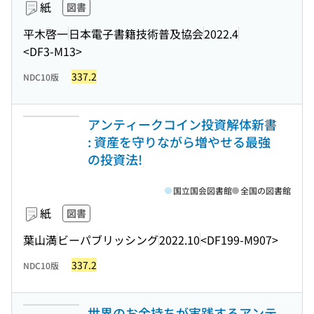
紙
図書
平木啓一
日本電子書籍技術普及協会
2022.4
<DF3-M13>
337.2
NDC10版
アンティークコイン投資解体新書
: 資産を守りながら増やせる最強
の投資法!
国立国会図書館
全国の図書館
紙
図書
葉山満
ビーパブリッシング
2022.10
<DF199-M907>
337.2
NDC10版
世界のお金持ちが実践するアンテ