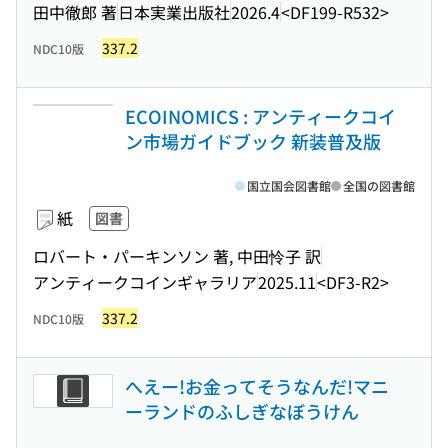
田中徹郎 著
日本実業出版社
2026.4
<DF199-R532>
337.2
NDC10版
ECOINOMICS : アンティークコイ
ン市場ガイドブック 新装普及版
国立国会図書館
全国の図書館
紙
図書
ロバート・パーキンソン 著, 中田怜子 訳
アンティークコインギャラリア
2025.11
<DF3-R2>
337.2
NDC10版
へえー!お金ってそうなんだ!マニ
ーランドのふしぎなぼうけん