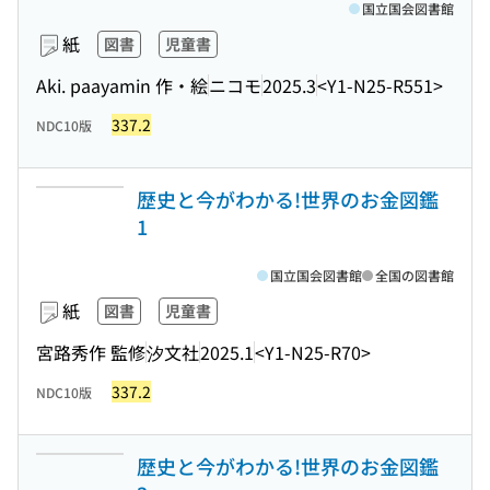
国立国会図書館
紙
図書
児童書
Aki. paayamin 作・絵
ニコモ
2025.3
<Y1-N25-R551>
337.2
NDC10版
歴史と今がわかる!世界のお金図鑑
1
国立国会図書館
全国の図書館
紙
図書
児童書
宮路秀作 監修
汐文社
2025.1
<Y1-N25-R70>
337.2
NDC10版
歴史と今がわかる!世界のお金図鑑