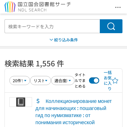
メニ
本文へ移動
検索
絞り込み条件
検索結果 1,556 件
一括
タイト
お気
ルでま
に入
とめる
り
＄ Коллекционирование монет
для начинающих : пошаговый
гид по нумизматике : от
понимания исторической