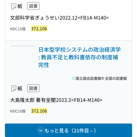
紙
図書
文部科学省
ぎょうせい
2022.12
<FB14-M140>
372.106
NDC10版
日本型学校システムの政治経済学
: 教員不足と教科書依存の制度補
完性
国立国会図書館
全国の図書館
紙
図書
大島隆太郎 著
有斐閣
2023.3
<FB14-M146>
372.106
NDC10版
もっと見る（21件目～）