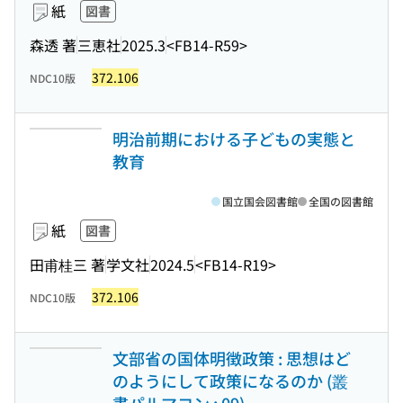
紙
図書
森透 著
三恵社
2025.3
<FB14-R59>
372.106
NDC10版
明治前期における子どもの実態と
教育
国立国会図書館
全国の図書館
紙
図書
田甫桂三 著
学文社
2024.5
<FB14-R19>
372.106
NDC10版
文部省の国体明徴政策 : 思想はど
のようにして政策になるのか (叢