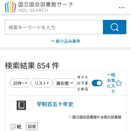
メニ
本文へ移動
検索
絞り込み条件
検索結果 854 件
一括
タイト
お気
ルでま
に入
とめる
り
学制百五十年史
国立国会図書館
全国の図書館
紙
図書