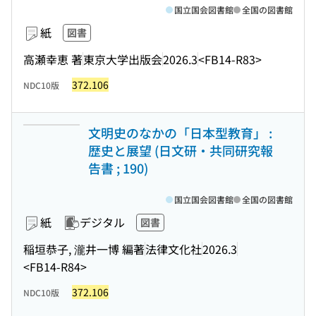
国立国会図書館
全国の図書館
紙
図書
高瀬幸恵 著
東京大学出版会
2026.3
<FB14-R83>
372.106
NDC10版
文明史のなかの「日本型教育」 :
歴史と展望 (日文研・共同研究報
告書 ; 190)
国立国会図書館
全国の図書館
紙
デジタル
図書
稲垣恭子, 瀧井一博 編著
法律文化社
2026.3
<FB14-R84>
372.106
NDC10版