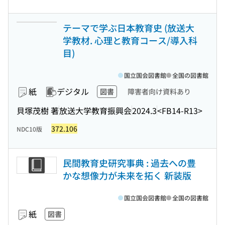
テーマで学ぶ日本教育史 (放送大
学教材. 心理と教育コース/導入科
目)
国立国会図書館
全国の図書館
紙
デジタル
図書
障害者向け資料あり
貝塚茂樹 著
放送大学教育振興会
2024.3
<FB14-R13>
372.106
NDC10版
民間教育史研究事典 : 過去への豊
かな想像力が未来を拓く 新装版
国立国会図書館
全国の図書館
紙
図書