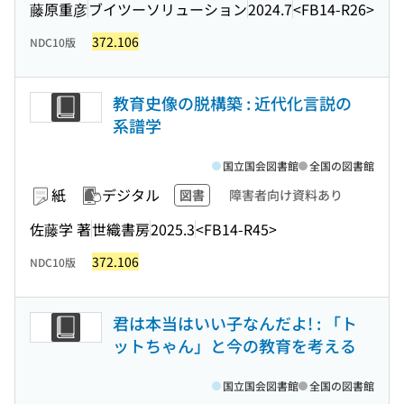
藤原重彦
ブイツーソリューション
2024.7
<FB14-R26>
372.106
NDC10版
教育史像の脱構築 : 近代化言説の
系譜学
国立国会図書館
全国の図書館
紙
デジタル
図書
障害者向け資料あり
佐藤学 著
世織書房
2025.3
<FB14-R45>
372.106
NDC10版
君は本当はいい子なんだよ! : 「ト
ットちゃん」と今の教育を考える
国立国会図書館
全国の図書館