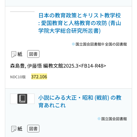
日本の教育政策とキリスト教学校
: 愛国教育と人格教育の攻防 (青山
学院大学総合研究所叢書)
国立国会図書館
全国の図書館
紙
図書
森島豊, 伊藤悟 編
教文館
2025.3
<FB14-R48>
372.106
NDC10版
小説にみる大正・昭和 (戦前) の教
育あれこれ
国立国会図書館
紙
図書