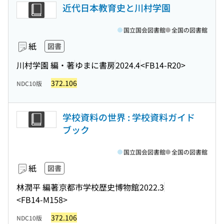
近代日本教育史と川村学園
国立国会図書館
全国の図書館
紙
図書
川村学園 編・著
ゆまに書房
2024.4
<FB14-R20>
372.106
NDC10版
学校資料の世界 : 学校資料ガイド
ブック
国立国会図書館
全国の図書館
紙
図書
林潤平 編著
京都市学校歴史博物館
2022.3
<FB14-M158>
372.106
NDC10版