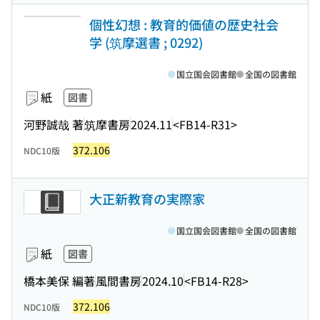
個性幻想 : 教育的価値の歴史社会
学 (筑摩選書 ; 0292)
国立国会図書館
全国の図書館
紙
図書
河野誠哉 著
筑摩書房
2024.11
<FB14-R31>
372.106
NDC10版
大正新教育の実際家
国立国会図書館
全国の図書館
紙
図書
橋本美保 編著
風間書房
2024.10
<FB14-R28>
372.106
NDC10版