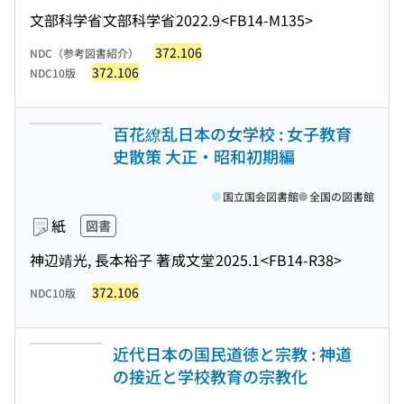
文部科学省
文部科学省
2022.9
<FB14-M135>
372.106
NDC（参考図書紹介）
372.106
NDC10版
百花繚乱日本の女学校 : 女子教育
史散策 大正・昭和初期編
国立国会図書館
全国の図書館
紙
図書
神辺靖光, 長本裕子 著
成文堂
2025.1
<FB14-R38>
372.106
NDC10版
近代日本の国民道徳と宗教 : 神道
の接近と学校教育の宗教化