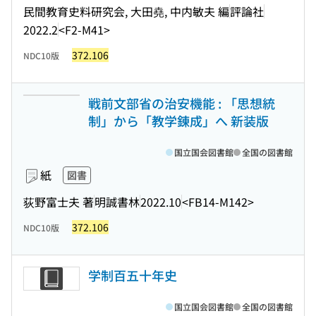
民間教育史料研究会, 大田堯, 中内敏夫 編
評論社
2022.2
<F2-M41>
372.106
NDC10版
戦前文部省の治安機能 : 「思想統
制」から「教学錬成」へ 新装版
国立国会図書館
全国の図書館
紙
図書
荻野富士夫 著
明誠書林
2022.10
<FB14-M142>
372.106
NDC10版
学制百五十年史
国立国会図書館
全国の図書館