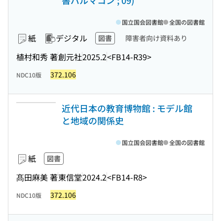
書パルマコン ; 09)
国立国会図書館
全国の図書館
紙
デジタル
図書
障害者向け資料あり
植村和秀 著
創元社
2025.2
<FB14-R39>
372.106
NDC10版
近代日本の教育博物館 : モデル館
と地域の関係史
国立国会図書館
全国の図書館
紙
図書
髙田麻美 著
東信堂
2024.2
<FB14-R8>
372.106
NDC10版