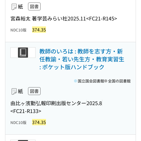
紙
図書
宮森裕太 著
学芸みらい社
2025.11
<FC21-R145>
374.35
NDC10版
教師のいろは : 教師を志す方・新
任教諭・若い先生方・教育実習生
: ポケット版ハンドブック
国立国会図書館
全国の図書館
紙
図書
由比ヶ濱勤
弘報印刷出版センター
2025.8
<FC21-R133>
374.35
NDC10版