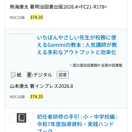
熱海康太 著
明治図書出版
2026.4
<FC21-R178>
374.35
NDC10版
いちばんやさしい先生が校務に使
えるGeminiの教本 : 人気講師が教
える多彩なアウトプットと効率化
国立国会図書館
全国の図書館
紙
デジタル
図書
山本康太 著
インプレス
2026.8
374.35
NDC10版
初任者研修の手引 : 小・中学校編 :
令和7年度指導資料・実践ハンド
ブック