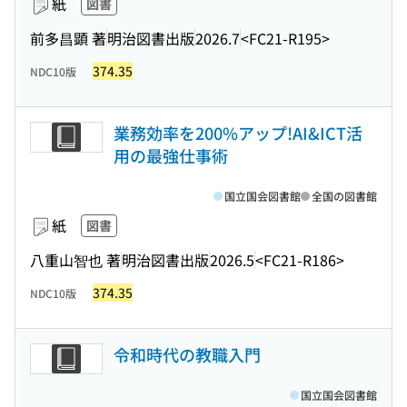
紙
図書
前多昌顕 著
明治図書出版
2026.7
<FC21-R195>
374.35
NDC10版
業務効率を200%アップ!AI&ICT活
用の最強仕事術
国立国会図書館
全国の図書館
紙
図書
八重山智也 著
明治図書出版
2026.5
<FC21-R186>
374.35
NDC10版
令和時代の教職入門
国立国会図書館