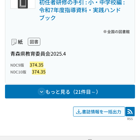
初任者研修の手引 : 小・中学校編 :
令和7年度指導資料・実践ハンド
ブック
全国の図書館
紙
図書
青森県教育委員会
2025.4
374.35
NDC9版
374.35
NDC10版
もっと見る（21件目～）
書誌情報を一括出力
RSS
RSS