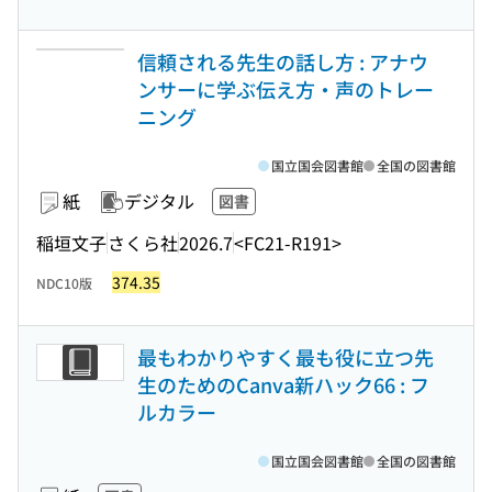
信頼される先生の話し方 : アナウ
ンサーに学ぶ伝え方・声のトレー
ニング
国立国会図書館
全国の図書館
紙
デジタル
図書
稲垣文子
さくら社
2026.7
<FC21-R191>
374.35
NDC10版
最もわかりやすく最も役に立つ先
生のためのCanva新ハック66 : フ
ルカラー
国立国会図書館
全国の図書館