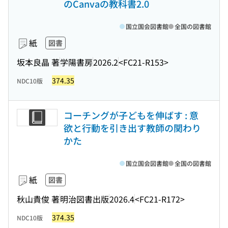
のCanvaの教科書2.0
国立国会図書館
全国の図書館
紙
図書
坂本良晶 著
学陽書房
2026.2
<FC21-R153>
374.35
NDC10版
コーチングが子どもを伸ばす : 意
欲と行動を引き出す教師の関わり
かた
国立国会図書館
全国の図書館
紙
図書
秋山貴俊 著
明治図書出版
2026.4
<FC21-R172>
374.35
NDC10版