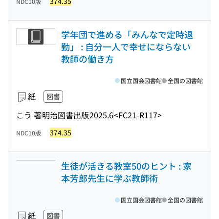
374.35
NDC10版
学年団で進める「みんなで定時退
勤」 : 自分一人で幸せにならない
教師の働き方
国立国会図書館
全国の図書館
紙
図書
こう 著
明治図書出版
2025.6
<FC21-R117>
374.35
NDC10版
生徒が活きる教室50のヒント : 家
本芳郎先生に学ぶ教師術
国立国会図書館
全国の図書館
紙
図書