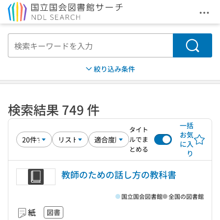
メニ
本文へ移動
検索
絞り込み条件
検索結果 749 件
一括
タイト
お気
ルでま
に入
とめる
り
教師のための話し方の教科書
国立国会図書館
全国の図書館
紙
図書