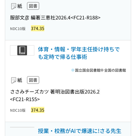
紙
図書
服部文彦 編著
三恵社
2026.4
<FC21-R188>
374.35
NDC10版
体育・情報・学年主任掛け持ちで
も定時で帰る仕事術
国立国会図書館
全国の図書館
紙
図書
ささみチーズカツ 著
明治図書出版
2026.2
<FC21-R155>
374.35
NDC10版
授業・校務がAIで爆速に!さる先生