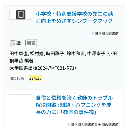
小学校・特別支援学校の先生の魅
力向上をめざすシンワークブック
国立国会図書館
紙
図書
田中卓也, 松村齋, 時田詠子, 鈴木和正, 中澤幸子, 小田
桐早苗 編著
大学図書出版
2024.7
<FC21-R71>
374.35
NDC10版
自信と信頼を築く教師のトラブル
解決図鑑 : 問題・ハプニングを成
長の力に!「教室の事件簿」
国立国会図書館
全国の図書館