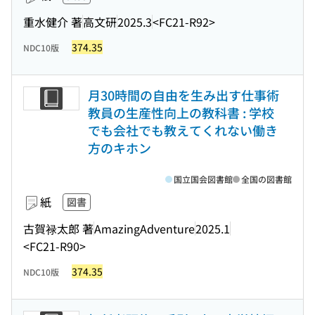
重水健介 著
高文研
2025.3
<FC21-R92>
374.35
NDC10版
月30時間の自由を生み出す仕事術
教員の生産性向上の教科書 : 学校
でも会社でも教えてくれない働き
方のキホン
国立国会図書館
全国の図書館
紙
図書
古賀禄太郎 著
AmazingAdventure
2025.1
<FC21-R90>
374.35
NDC10版