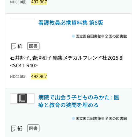
492.907
NDC10版
看護教員必携資料集 第6版
国立国会図書館
全国の図書館
紙
図書
石井邦子, 岩澤和子 編集
メヂカルフレンド社
2025.8
<SC41-R40>
492.907
NDC10版
病院で出会う子どものみかた : 医
療と教育の狭間を埋める
国立国会図書館
全国の図書館
紙
図書