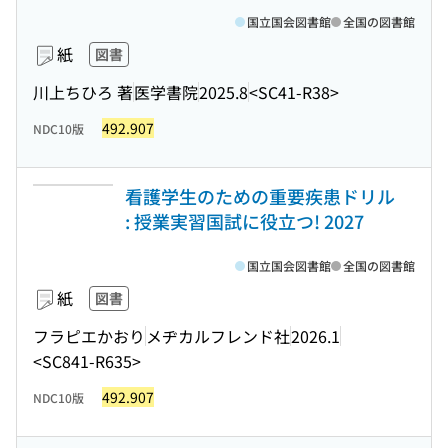
国立国会図書館
全国の図書館
紙
図書
川上ちひろ 著
医学書院
2025.8
<SC41-R38>
492.907
NDC10版
看護学生のための重要疾患ドリル
: 授業実習国試に役立つ! 2027
国立国会図書館
全国の図書館
紙
図書
フラピエかおり
メヂカルフレンド社
2026.1
<SC841-R635>
492.907
NDC10版