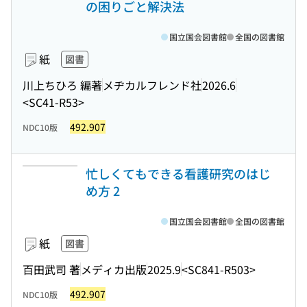
の困りごと解決法
国立国会図書館
全国の図書館
紙
図書
川上ちひろ 編著
メヂカルフレンド社
2026.6
<SC41-R53>
492.907
NDC10版
忙しくてもできる看護研究のはじ
め方 2
国立国会図書館
全国の図書館
紙
図書
百田武司 著
メディカ出版
2025.9
<SC841-R503>
492.907
NDC10版