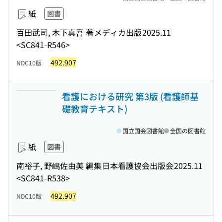
紙
図書
百田武司, 木下真吾 著
メディカ出版
2025.11
<SC841-R546>
492.907
NDC10版
看護における研究 第3版 (看護師基
礎教育テキスト)
国立国会図書館
全国の図書館
紙
図書
南裕子, 野嶋佐由美 編集
日本看護協会出版会
2025.11
<SC841-R538>
492.907
NDC10版