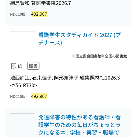
副島賢和 著
医学書院
2026.7
492.907
NDC10版
看護学生スタディガイド 2027 (プ
チナース)
国立国会図書館
全国の図書館
紙
図書
池西靜江, 石束佳子, 阿形奈津子 編集
照林社
2026.3
<Y56-R730>
492.907
NDC10版
発達障害の特性がある看護師・看
護学生のための毎日がちょっとラ
クになる本 : 学校・実習・職場で