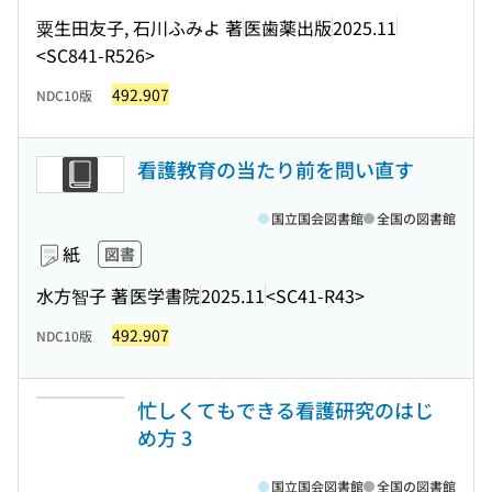
粟生田友子, 石川ふみよ 著
医歯薬出版
2025.11
<SC841-R526>
492.907
NDC10版
看護教育の当たり前を問い直す
国立国会図書館
全国の図書館
紙
図書
水方智子 著
医学書院
2025.11
<SC41-R43>
492.907
NDC10版
忙しくてもできる看護研究のはじ
め方 3
国立国会図書館
全国の図書館