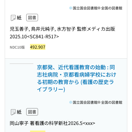
国立国会図書館
全国の図書館
紙
図書
児玉善子, 鳥井元純子, 水方智子 監修
メディカ出版
2025.10
<SC841-R517>
492.907
NDC10版
京都発、近代看護教育の始動 : 同
志社病院・京都看病婦学校におけ
る初期の教育から (看護の歴史ラ
イブラリー)
国立国会図書館
全国の図書館
紙
図書
岡山寧子 著
看護の科学新社
2026.5
<xxx>