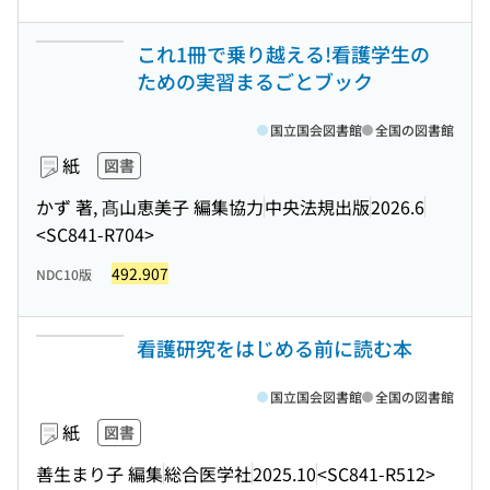
これ1冊で乗り越える!看護学生の
ための実習まるごとブック
国立国会図書館
全国の図書館
紙
図書
かず 著, 髙山恵美子 編集協力
中央法規出版
2026.6
<SC841-R704>
492.907
NDC10版
看護研究をはじめる前に読む本
国立国会図書館
全国の図書館
紙
図書
善生まり子 編集
総合医学社
2025.10
<SC841-R512>