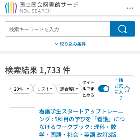
メニ
本文へ移動
検索
絞り込み条件
検索結果 1,733 件
一括
タイト
お気
ルでま
に入
とめる
り
看護学生スタートアップトレーニ
ング : 5科目の学びを「看護」につ
なげるワークブック : 理科・数
学・国語・社会・英語 改訂3版