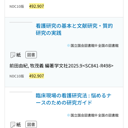
492.907
NDC10版
看護研究の基本と文献研究・質的
研究の実践
国立国会図書館
全国の図書館
紙
図書
前田由紀, 牧茂義 編著
学文社
2025.9
<SC841-R498>
492.907
NDC10版
臨床現場の看護研究法 : 悩めるナ
ースのための研究ガイド
国立国会図書館
全国の図書館
紙
図書