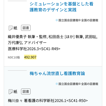
シミュレーションを基盤とした看
護教育のデザインと実践
国立国会図書館
全国の図書館
紙
図書
織井優貴子 執筆・監修, 松田岳士 [ほか] 執筆, 武田聡,
万代康弘 アドバイザー
医療科学社
2026.3
<SC41-R49>
492.907
NDC10版
梅ちゃん流世直し看護教育論
国立国会図書館
全国の図書館
紙
図書
梅川奈々 著
看護の科学新社
2026.1
<SC41-R50>