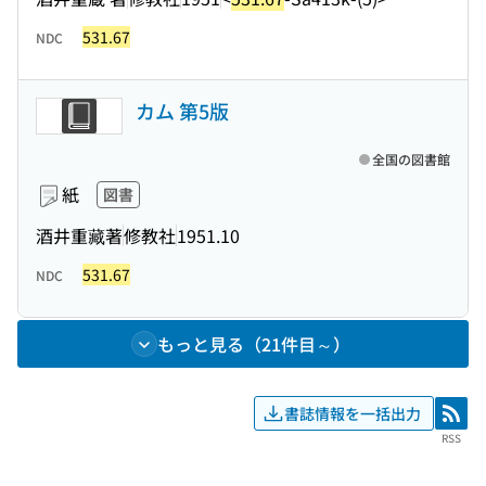
531.67
NDC
カム 第5版
全国の図書館
紙
図書
酒井重藏著
修教社
1951.10
531.67
NDC
もっと見る（21件目～）
書誌情報を一括出力
RSS
RSS