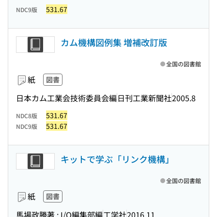
531.67
NDC9版
カム機構図例集 増補改訂版
全国の図書館
紙
図書
日本カム工業会技術委員会編
日刊工業新聞社
2005.8
531.67
NDC8版
531.67
NDC9版
キットで学ぶ「リンク機構」
全国の図書館
紙
図書
馬場政勝著 ; I/O編集部編
工学社
2016.11