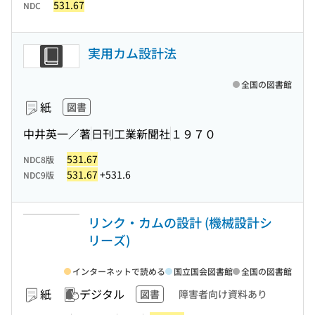
531.67
NDC
実用カム設計法
全国の図書館
紙
図書
中井英一／著
日刊工業新聞社
１９７０
531.67
NDC8版
531.67
+531.6
NDC9版
リンク・カムの設計 (機械設計シ
リーズ)
インターネットで読める
国立国会図書館
全国の図書館
紙
デジタル
図書
障害者向け資料あり