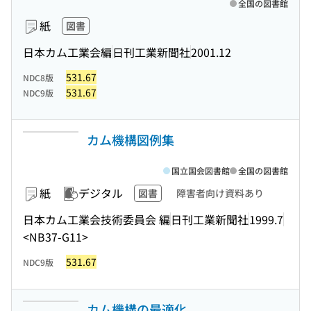
全国の図書館
紙
図書
日本カム工業会編
日刊工業新聞社
2001.12
531.67
NDC8版
531.67
NDC9版
カム機構図例集
国立国会図書館
全国の図書館
紙
デジタル
図書
障害者向け資料あり
日本カム工業会技術委員会 編
日刊工業新聞社
1999.7
<NB37-G11>
531.67
NDC9版
カム機構の最適化