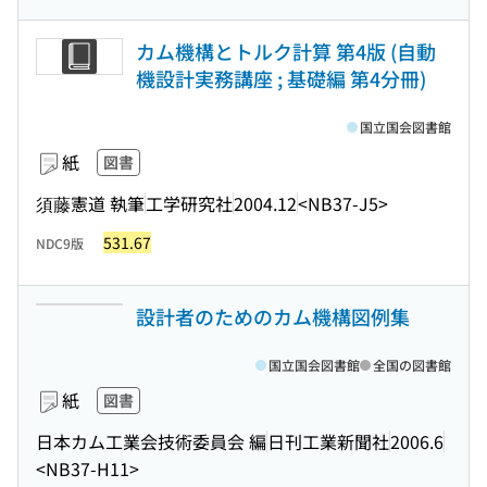
カム機構とトルク計算 第4版 (自動
機設計実務講座 ; 基礎編 第4分冊)
国立国会図書館
紙
図書
須藤憲道 執筆
工学研究社
2004.12
<NB37-J5>
531.67
NDC9版
設計者のためのカム機構図例集
国立国会図書館
全国の図書館
紙
図書
日本カム工業会技術委員会 編
日刊工業新聞社
2006.6
<NB37-H11>