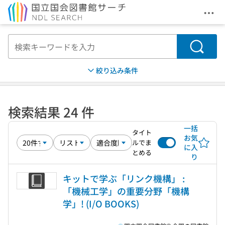
メニ
本文へ移動
検索
絞り込み条件
検索結果 24 件
一括
タイト
お気
ルでま
に入
とめる
り
キットで学ぶ「リンク機構」 :
「機械工学」の重要分野「機構
学」! (I/O BOOKS)