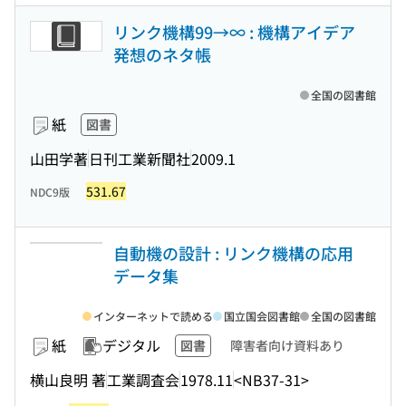
リンク機構99→∞ : 機構アイデア
発想のネタ帳
全国の図書館
紙
図書
山田学著
日刊工業新聞社
2009.1
531.67
NDC9版
自動機の設計 : リンク機構の応用
データ集
インターネットで読める
国立国会図書館
全国の図書館
紙
デジタル
図書
障害者向け資料あり
横山良明 著
工業調査会
1978.11
<NB37-31>