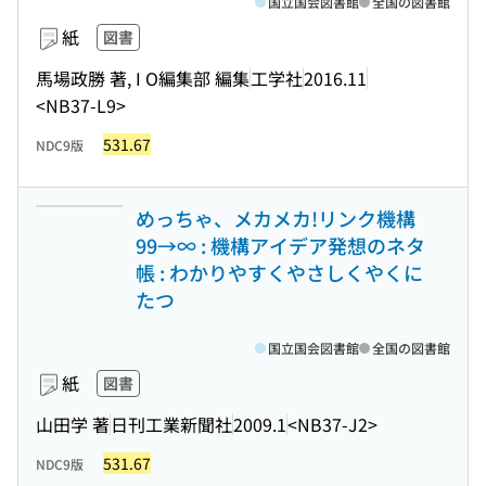
国立国会図書館
全国の図書館
紙
図書
馬場政勝 著, I O編集部 編集
工学社
2016.11
<NB37-L9>
531.67
NDC9版
めっちゃ、メカメカ!リンク機構
99→∞ : 機構アイデア発想のネタ
帳 : わかりやすくやさしくやくに
たつ
国立国会図書館
全国の図書館
紙
図書
山田学 著
日刊工業新聞社
2009.1
<NB37-J2>
531.67
NDC9版