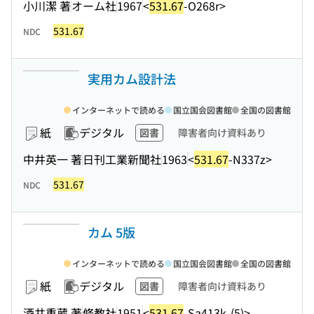
小川潔 著
オーム社
1967
<
531.67
-O268r>
531.67
NDC
実用カム設計法
インターネットで読める
国立国会図書館
全国の図書館
紙
デジタル
図書
障害者向け資料あり
中井英一 著
日刊工業新聞社
1963
<
531.67
-N337z>
531.67
NDC
カム 5版
インターネットで読める
国立国会図書館
全国の図書館
紙
デジタル
図書
障害者向け資料あり
酒井重蔵 著
修教社
1951
<
531.67
-Sa413k-(5)>