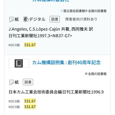
国立国会図書館
全国の図書館
紙
デジタル
図書
障害者向け資料あり
J.Angeles, C.S.López-Cajún 共著, 西岡雅夫 訳
日刊工業新聞社
1997.3
<NB37-G7>
531.67
NDC9版
カム機構図例集 : 創刊40周年記念
全国の図書館
紙
図書
日本カム工業会技術委員会編
日刊工業新聞社
1996.9
531.67
NDC8版
531.67
NDC9版