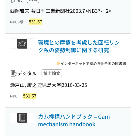
西岡雅夫 著
日刊工業新聞社
2003.7
<NB37-H2>
531.67
NDC9版
環境との摩擦を考慮した回転リン
ク系の姿勢制御に関する研究
インターネットで読める
全国の図書館
デジタル
博士論文
瀬戸山, 康之
鹿児島大学
2016-03-25
531.67
NDC
カム機構ハンドブック = Cam
mechanism handbook